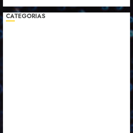
CATEGORIAS
2023
2024
2025
2026
Abril
Agosto
Bebidas
Competitividade
Conhecimento
Desenvolvimento
Design
Dezembro
Economia Circular
ED406
ED407
ED413
ED414
ED415
ED416
ED417
ED418
ED421
ED423
ED424
ED425
Eventos
Fevereiro
Fronteiras
Industria
Inovação
Janeiro
Julho
Junho
Marketing
Março