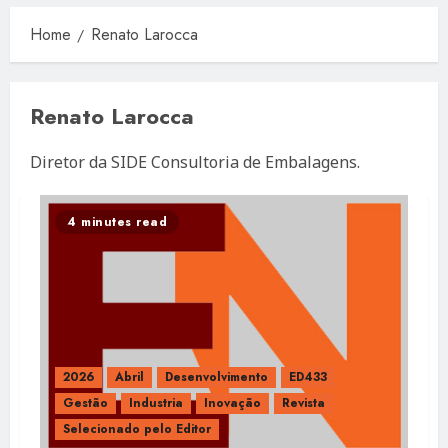
Home
Renato Larocca
Renato Larocca
Diretor da SIDE Consultoria de Embalagens.
4 minutes read
2026
Abril
Desenvolvimento
ED433
Gestão
Industria
Inovação
Revista
Selecionado pelo Editor