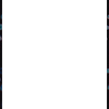
2024
2025
2026
Abril
Agosto
Bebidas
Competitividade
Conhecimento
Desenvolvimento
Design
Dezembro
ED406
ED407
ED414
ED416
ED417
ED418
ED420
ED421
ED424
ED426
ED431
ED432
ED433
Eventos
Fevereiro
Fronteiras
Industria
Inovação
Janeiro
Julho
Junho
Marketing
Março
Notícias
Novembro
Outubro
Pesquisa
Premio
Reciclagem
Revista
Selecionado pelo Editor
Setembro
Sustentabilidade
Tecnologia