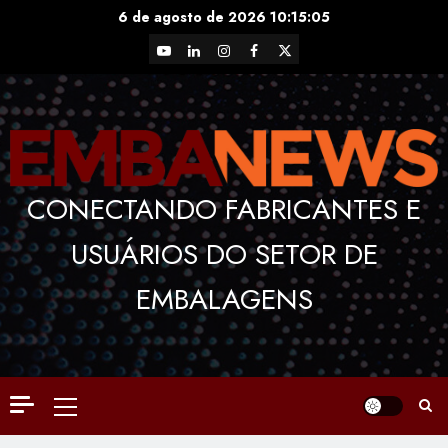
Skip
6 de agosto de 2026
10:15:05
to
YouTube
LinkedIn
Instagram
Facebook
X
content
CONECTANDO FABRICANTES E
USUÁRIOS DO SETOR DE
EMBALAGENS
Primary
Menu