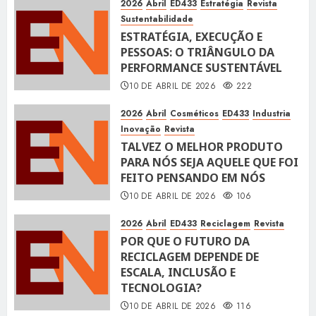
2026
Abril
ED433
Estratégia
Revista
Sustentabilidade
ESTRATÉGIA, EXECUÇÃO E
PESSOAS: O TRIÂNGULO DA
PERFORMANCE SUSTENTÁVEL
10 DE ABRIL DE 2026
222
2026
Abril
Cosméticos
ED433
Industria
Inovação
Revista
TALVEZ O MELHOR PRODUTO
PARA NÓS SEJA AQUELE QUE FOI
FEITO PENSANDO EM NÓS
10 DE ABRIL DE 2026
106
2026
Abril
ED433
Reciclagem
Revista
POR QUE O FUTURO DA
RECICLAGEM DEPENDE DE
ESCALA, INCLUSÃO E
TECNOLOGIA?
10 DE ABRIL DE 2026
116