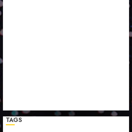
AQUELE QUE FOI FEITO PENSANDO EM NÓS
POR QUE O FUTURO DA RECICLAGEM DEPENDE DE
ESCALA, INCLUSÃO E TECNOLOGIA?
O DESENVOLVIMENTO DE EMBALAGENS COM UM
OLHAR SISTÊMICO
PERGUNTA EXISTENCIAL: A IA VAI TRAZER
PROGRESSO PARA A SOCIEDADE E MELHORAR SUA
VIDA?
SMURFIT WESTROCK REÚNE INOVAÇÃO E ALTA
TECNOLOGIA NO EXPERIENCE CENTER EM SÃO
PAULO
PAPIRUS AMPLIA ATUAÇÃO EM LOGÍSTICA REVERSA
LINHA COCO MINUANO CHEGA AO MERCADO COM
NOVAS FÓRMULAS E NOVAS EMBALAGENS
A LINGUAGEM DA COR NA COMUNICAÇÃO
TAGS