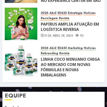
NO EXPERIENCE CENTER EM SÃO
PAULO
10 DE ABRIL DE 2026
119
2026
Abril
ED423
Estratégia
Notícias
Reciclagem
Revista
PAPIRUS AMPLIA ATUAÇÃO EM
LOGÍSTICA REVERSA
10 DE ABRIL DE 2026
92
2026
Abril
ED433
Marketing
Notícias
Rebranding
Revista
LINHA COCO MINUANO CHEGA
AO MERCADO COM NOVAS
FÓRMULAS E NOVAS
EMBALAGENS
10 DE ABRIL DE 2026
122
EQUIPE