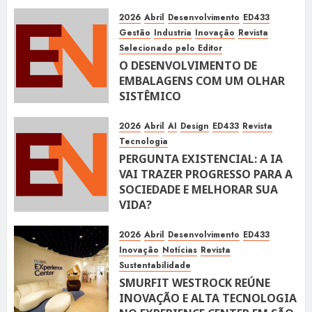
2026
Abril
Desenvolvimento
ED433
Gestão
Industria
Inovação
Revista
Selecionado pelo Editor
O DESENVOLVIMENTO DE
EMBALAGENS COM UM OLHAR
SISTÊMICO
10 DE ABRIL DE 2026
116
2026
Abril
AI
Design
ED433
Revista
Tecnologia
PERGUNTA EXISTENCIAL: A IA
VAI TRAZER PROGRESSO PARA A
SOCIEDADE E MELHORAR SUA
VIDA?
10 DE ABRIL DE 2026
100
2026
Abril
Desenvolvimento
ED433
Inovação
Notícias
Revista
Sustentabilidade
SMURFIT WESTROCK REÚNE
INOVAÇÃO E ALTA TECNOLOGIA