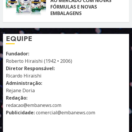
AO MERCADO COM NOVAS
FÓRMULAS E NOVAS
EMBALAGENS
10 DE ABRIL DE 2026
121
EQUIPE
Fundador:
Roberto Hiraishi (1942 • 2006)
Diretor Responsável:
Ricardo Hiraishi
Administração:
Rejane Doria
Redação:
redacao@embanews.com
Publicidade:
comercial@embanews.com