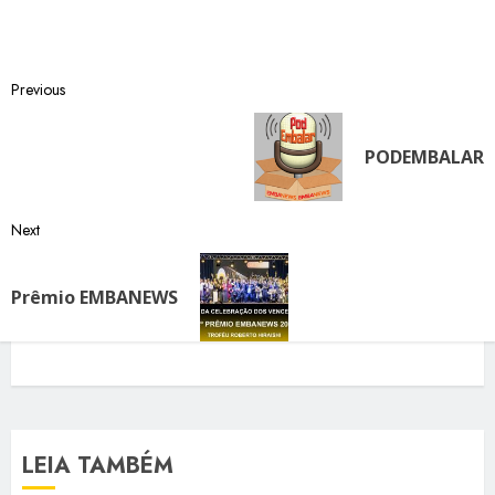
Post
Previous
Previous
navigation
post:
PODEMBALAR
Next
Next
post:
Prêmio EMBANEWS
LEIA TAMBÉM