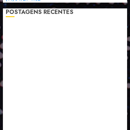
POSTAGENS RECENTES
A LINGUAGEM DE OUTRAS CORES
ESTRATÉGIA, EXECUÇÃO E PESSOAS: O TRIÂNGULO
DA PERFORMANCE SUSTENTÁVEL
TALVEZ O MELHOR PRODUTO PARA NÓS SEJA
AQUELE QUE FOI FEITO PENSANDO EM NÓS
POR QUE O FUTURO DA RECICLAGEM DEPENDE DE
ESCALA, INCLUSÃO E TECNOLOGIA?
O DESENVOLVIMENTO DE EMBALAGENS COM UM
OLHAR SISTÊMICO
PERGUNTA EXISTENCIAL: A IA VAI TRAZER
PROGRESSO PARA A SOCIEDADE E MELHORAR SUA
VIDA?
SMURFIT WESTROCK REÚNE INOVAÇÃO E ALTA
TECNOLOGIA NO EXPERIENCE CENTER EM SÃO
PAULO