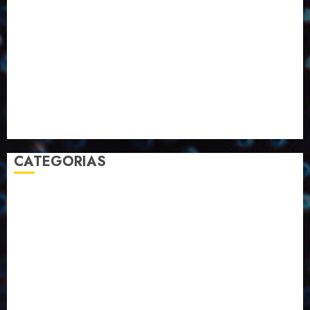
Inovação
Janeiro
Julho
Junho
Marketing
Março
Notícias
Novembro
Outubro
Pesquisa
Premio
Reciclagem
Revista
Selecionado pelo Editor
Setembro
Sustentabilidade
Tecnologia
CATEGORIAS
2023
2024
2025
2026
Abril
Agosto
Bebidas
Competitividade
Conhecimento
Desenvolvimento
Design
Dezembro
Economia Circular
ED406
ED407
ED413