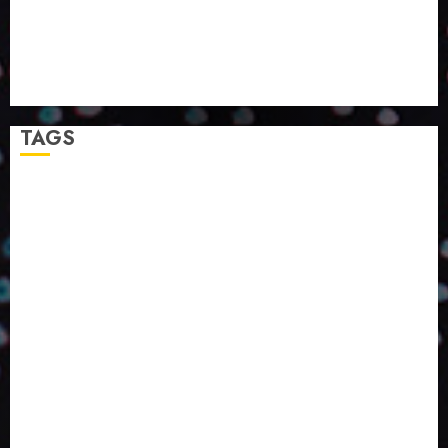
PAPIRUS AMPLIA ATUAÇÃO EM LOGÍSTICA REVERSA
LINHA COCO MINUANO CHEGA AO MERCADO COM
NOVAS FÓRMULAS E NOVAS EMBALAGENS
A LINGUAGEM DA COR NA COMUNICAÇÃO
TAGS
2024
2025
2026
Abril
Agosto
Bebidas
Competitividade
Conhecimento
Desenvolvimento
Design
Dezembro
ED406
ED407
ED414
ED416
ED417
ED418
ED420
ED421
ED424
ED426
ED431
ED432
ED433
Eventos
Fevereiro
Fronteiras
Industria