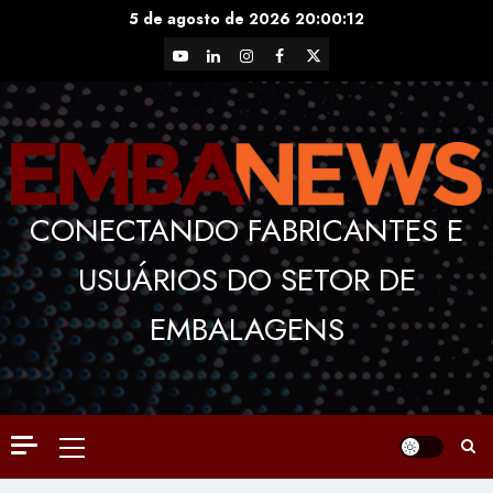
Skip
5 de agosto de 2026
20:00:13
to
YouTube
LinkedIn
Instagram
Facebook
X
content
CONECTANDO FABRICANTES E
USUÁRIOS DO SETOR DE
EMBALAGENS
Primary
Menu