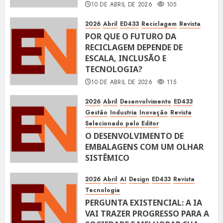
10 DE ABRIL DE 2026
105
2026
Abril
ED433
Reciclagem
Revista
POR QUE O FUTURO DA
RECICLAGEM DEPENDE DE
ESCALA, INCLUSÃO E
TECNOLOGIA?
10 DE ABRIL DE 2026
115
2026
Abril
Desenvolvimento
ED433
Gestão
Industria
Inovação
Revista
Selecionado pelo Editor
O DESENVOLVIMENTO DE
EMBALAGENS COM UM OLHAR
SISTÊMICO
10 DE ABRIL DE 2026
115
2026
Abril
AI
Design
ED433
Revista
Tecnologia
PERGUNTA EXISTENCIAL: A IA
VAI TRAZER PROGRESSO PARA A