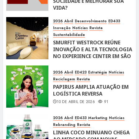
SOCIEDADE E MELHORAR SUA
VIDA?
10 DE ABRIL DE 2026
99
2026
Abril
Desenvolvimento
ED433
Inovação
Notícias
Revista
Sustentabilidade
SMURFIT WESTROCK REÚNE
INOVAÇÃO E ALTA TECNOLOGIA
NO EXPERIENCE CENTER EM SÃO
PAULO
10 DE ABRIL DE 2026
118
2026
Abril
ED423
Estratégia
Notícias
Reciclagem
Revista
PAPIRUS AMPLIA ATUAÇÃO EM
LOGÍSTICA REVERSA
10 DE ABRIL DE 2026
91
2026
Abril
ED433
Marketing
Notícias
Rebranding
Revista
LINHA COCO MINUANO CHEGA