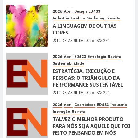
2026
Abril
Design
ED433
Indústria Gráfica
Marketing
Revista
A LINGUAGEM DE OUTRAS
CORES
10 DE ABRIL DE 2026
231
2026
Abril
ED433
Estratégia
Revista
Sustentabilidade
ESTRATÉGIA, EXECUÇÃO E
PESSOAS: O TRIÂNGULO DA
PERFORMANCE SUSTENTÁVEL
10 DE ABRIL DE 2026
221
2026
Abril
Cosméticos
ED433
Industria
Inovação
Revista
TALVEZ O MELHOR PRODUTO
PARA NÓS SEJA AQUELE QUE FOI
FEITO PENSANDO EM NÓS