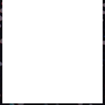
ESTRATÉGIA, EXECUÇÃO E PESSOAS: O TRIÂNGULO
DA PERFORMANCE SUSTENTÁVEL
TALVEZ O MELHOR PRODUTO PARA NÓS SEJA
AQUELE QUE FOI FEITO PENSANDO EM NÓS
POR QUE O FUTURO DA RECICLAGEM DEPENDE DE
ESCALA, INCLUSÃO E TECNOLOGIA?
O DESENVOLVIMENTO DE EMBALAGENS COM UM
OLHAR SISTÊMICO
PERGUNTA EXISTENCIAL: A IA VAI TRAZER
PROGRESSO PARA A SOCIEDADE E MELHORAR SUA
VIDA?
SMURFIT WESTROCK REÚNE INOVAÇÃO E ALTA
TECNOLOGIA NO EXPERIENCE CENTER EM SÃO
PAULO
PAPIRUS AMPLIA ATUAÇÃO EM LOGÍSTICA REVERSA
LINHA COCO MINUANO CHEGA AO MERCADO COM
NOVAS FÓRMULAS E NOVAS EMBALAGENS
A LINGUAGEM DA COR NA COMUNICAÇÃO