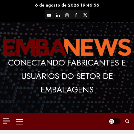
Skip
6 de agosto de 2026
19:46:57
to
YouTube
LinkedIn
Instagram
Facebook
X
content
CONECTANDO FABRICANTES E
USUÁRIOS DO SETOR DE
EMBALAGENS
Primary
Menu