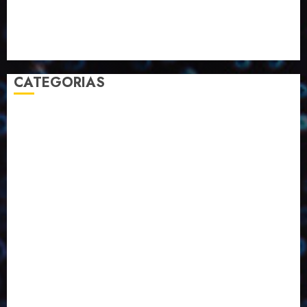
Selecionado pelo Editor
Setembro
Sustentabilidade
Tecnologia
CATEGORIAS
2023
2024
2025
2026
Abril
Agosto
Bebidas
Competitividade
Conhecimento
Desenvolvimento
Design
Dezembro
Economia Circular
ED406
ED407
ED413
ED414
ED415
ED416
ED417
ED418
ED421
ED423
ED424
ED425
Eventos
Fevereiro
Fronteiras
Industria
Inovação