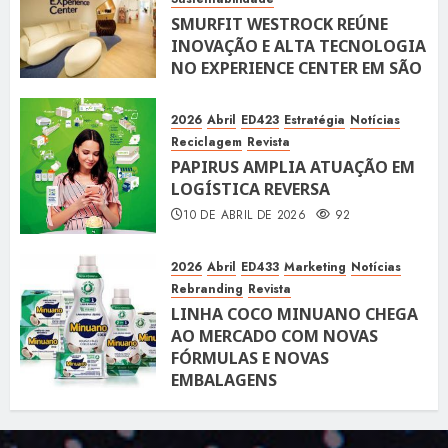
SMURFIT WESTROCK REÚNE
INOVAÇÃO E ALTA TECNOLOGIA
NO EXPERIENCE CENTER EM SÃO
PAULO
10 DE ABRIL DE 2026
119
2026
Abril
ED423
Estratégia
Notícias
Reciclagem
Revista
PAPIRUS AMPLIA ATUAÇÃO EM
LOGÍSTICA REVERSA
10 DE ABRIL DE 2026
92
2026
Abril
ED433
Marketing
Notícias
Rebranding
Revista
LINHA COCO MINUANO CHEGA
AO MERCADO COM NOVAS
FÓRMULAS E NOVAS
EMBALAGENS
10 DE ABRIL DE 2026
122