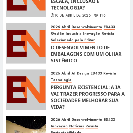
ESCALA, INCLUSÃO E
TECNOLOGIA?
10 DE ABRIL DE 2026
116
2026
Abril
Desenvolvimento
ED433
Gestão
Industria
Inovação
Revista
Selecionado pelo Editor
O DESENVOLVIMENTO DE
EMBALAGENS COM UM OLHAR
SISTÊMICO
10 DE ABRIL DE 2026
116
2026
Abril
AI
Design
ED433
Revista
Tecnologia
PERGUNTA EXISTENCIAL: A IA
VAI TRAZER PROGRESSO PARA A
SOCIEDADE E MELHORAR SUA
VIDA?
10 DE ABRIL DE 2026
100
2026
Abril
Desenvolvimento
ED433
Inovação
Notícias
Revista
Sustentabilidade