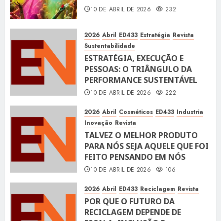
10 DE ABRIL DE 2026
232
2026
Abril
ED433
Estratégia
Revista
Sustentabilidade
ESTRATÉGIA, EXECUÇÃO E
PESSOAS: O TRIÂNGULO DA
PERFORMANCE SUSTENTÁVEL
10 DE ABRIL DE 2026
222
2026
Abril
Cosméticos
ED433
Industria
Inovação
Revista
TALVEZ O MELHOR PRODUTO
PARA NÓS SEJA AQUELE QUE FOI
FEITO PENSANDO EM NÓS
10 DE ABRIL DE 2026
106
2026
Abril
ED433
Reciclagem
Revista
POR QUE O FUTURO DA
RECICLAGEM DEPENDE DE