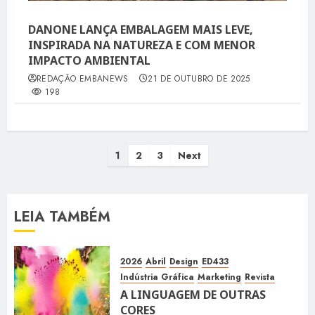
DANONE LANÇA EMBALAGEM MAIS LEVE,
INSPIRADA NA NATUREZA E COM MENOR
IMPACTO AMBIENTAL
REDAÇÃO EMBANEWS
21 DE OUTUBRO DE 2025
198
Paginação
1
2
3
Next
de
posts
LEIA TAMBÉM
2026
Abril
Design
ED433
Indústria Gráfica
Marketing
Revista
A LINGUAGEM DE OUTRAS
CORES