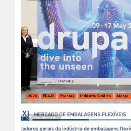
2026
ED432
Eventos
Indústria Gráfica
Março
3 minutes read