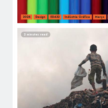
2026
Design
ED432
Indústria Gráfica
Março
2 minutes read