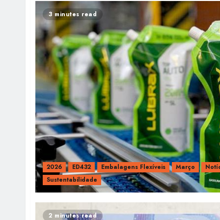
3 minutes read
2026
ED432
Embalagens Flexíveis
Março
Notí
Sustentabilidade
2 minutes read