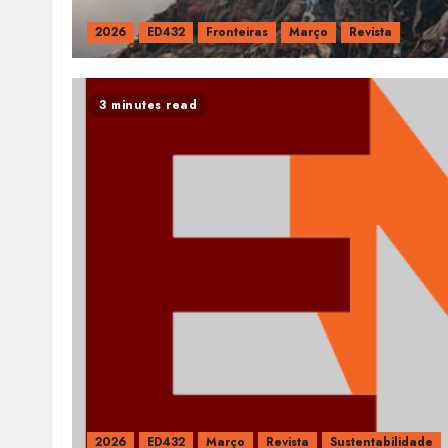
2026
ED432
Fronteiras
Março
Revista
3 minutes read
2026
ED432
Março
Revista
Sustentabilidade