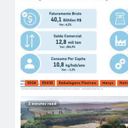
2026
ED432
Embalagens Flexíveis
Março
Notí
2 minutes read