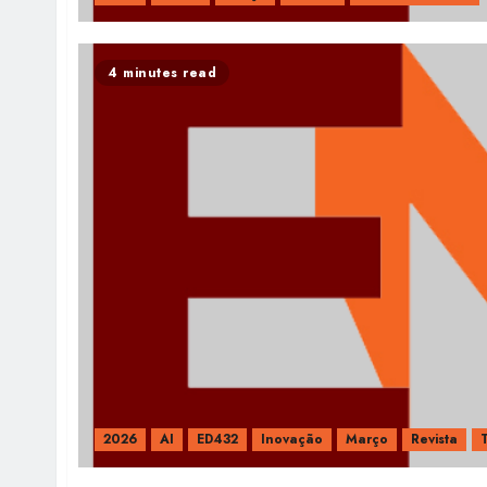
4 minutes read
2026
AI
ED432
Inovação
Março
Revista