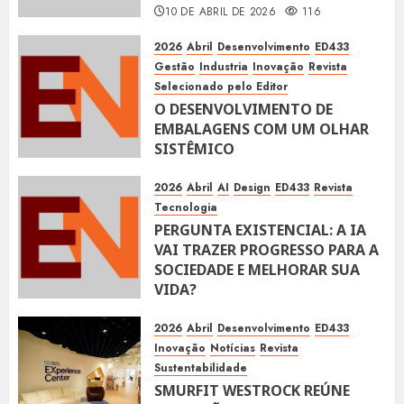
10 DE ABRIL DE 2026
116
2026
Abril
Desenvolvimento
ED433
Gestão
Industria
Inovação
Revista
Selecionado pelo Editor
O DESENVOLVIMENTO DE
EMBALAGENS COM UM OLHAR
SISTÊMICO
10 DE ABRIL DE 2026
116
2026
Abril
AI
Design
ED433
Revista
Tecnologia
PERGUNTA EXISTENCIAL: A IA
VAI TRAZER PROGRESSO PARA A
SOCIEDADE E MELHORAR SUA
VIDA?
10 DE ABRIL DE 2026
100
2026
Abril
Desenvolvimento
ED433
Inovação
Notícias
Revista
Sustentabilidade
SMURFIT WESTROCK REÚNE