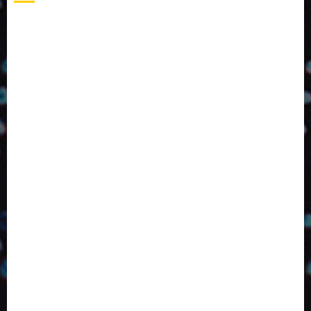
2024
2025
2026
Abril
Agosto
Bebidas
Competitividade
Conhecimento
Desenvolvimento
Design
Dezembro
ED406
ED407
ED414
ED416
ED417
ED418
ED420
ED421
ED424
ED426
ED431
ED432
ED433
Eventos
Fevereiro
Fronteiras
Industria
Inovação
Janeiro
Julho
Junho
Marketing
Março
Notícias
Novembro
Outubro
Pesquisa
Premio
Reciclagem
Revista
Selecionado pelo Editor
Setembro