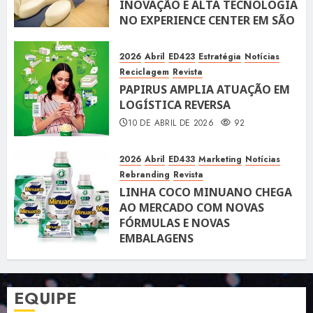
INOVAÇÃO E ALTA TECNOLOGIA
NO EXPERIENCE CENTER EM SÃO
PAULO
10 DE ABRIL DE 2026
119
2026
Abril
ED423
Estratégia
Notícias
Reciclagem
Revista
PAPIRUS AMPLIA ATUAÇÃO EM
LOGÍSTICA REVERSA
10 DE ABRIL DE 2026
92
2026
Abril
ED433
Marketing
Notícias
Rebranding
Revista
LINHA COCO MINUANO CHEGA
AO MERCADO COM NOVAS
FÓRMULAS E NOVAS
EMBALAGENS
10 DE ABRIL DE 2026
122
EQUIPE