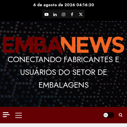
Skip
6 de agosto de 2026
04:16:21
to
YouTube
LinkedIn
Instagram
Facebook
X
content
CONECTANDO FABRICANTES E
USUÁRIOS DO SETOR DE
EMBALAGENS
Primary
Menu