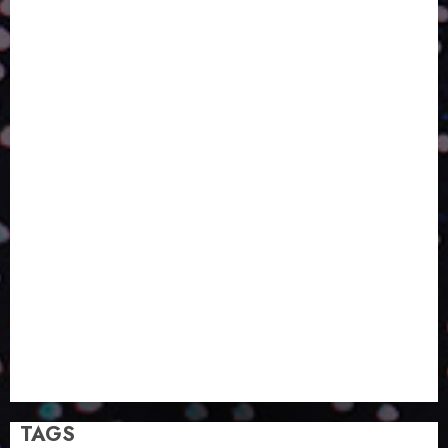
TALVEZ O MELHOR PRODUTO PARA NÓS SEJA
AQUELE QUE FOI FEITO PENSANDO EM NÓS
POR QUE O FUTURO DA RECICLAGEM DEPENDE DE
ESCALA, INCLUSÃO E TECNOLOGIA?
O DESENVOLVIMENTO DE EMBALAGENS COM UM
OLHAR SISTÊMICO
PERGUNTA EXISTENCIAL: A IA VAI TRAZER
PROGRESSO PARA A SOCIEDADE E MELHORAR SUA
VIDA?
SMURFIT WESTROCK REÚNE INOVAÇÃO E ALTA
TECNOLOGIA NO EXPERIENCE CENTER EM SÃO
PAULO
PAPIRUS AMPLIA ATUAÇÃO EM LOGÍSTICA REVERSA
LINHA COCO MINUANO CHEGA AO MERCADO COM
NOVAS FÓRMULAS E NOVAS EMBALAGENS
A LINGUAGEM DA COR NA COMUNICAÇÃO
TAGS