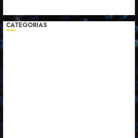
Sustentabilidade
Tecnologia
CATEGORIAS
2023
2024
2025
2026
Abril
Agosto
Bebidas
Competitividade
Conhecimento
Desenvolvimento
Design
Dezembro
Economia Circular
ED406
ED407
ED413
ED414
ED415
ED416
ED417
ED418
ED421
ED423
ED424
ED425
Eventos
Fevereiro
Fronteiras
Industria
Inovação
Janeiro
Julho
Junho
Marketing
Março