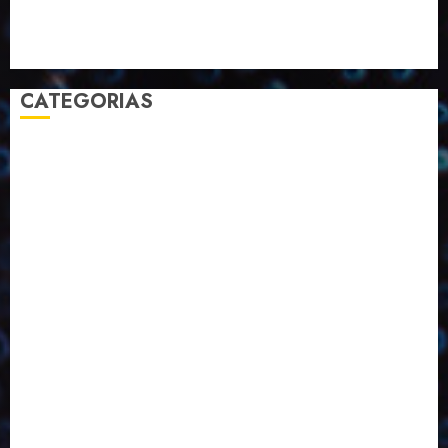
Selecionado pelo Editor
Setembro
Sustentabilidade
Tecnologia
CATEGORIAS
2023
2024
2025
2026
Abril
Agosto
Bebidas
Competitividade
Conhecimento
Desenvolvimento
Design
Dezembro
Economia Circular
ED406
ED407
ED413
ED414
ED415
ED416
ED417
ED418
ED421
ED423
ED424
ED425
Eventos
Fevereiro
Fronteiras
Industria
Inovação