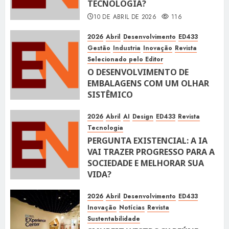
TECNOLOGIA?
10 DE ABRIL DE 2026
116
2026
Abril
Desenvolvimento
ED433
Gestão
Industria
Inovação
Revista
Selecionado pelo Editor
O DESENVOLVIMENTO DE
EMBALAGENS COM UM OLHAR
SISTÊMICO
10 DE ABRIL DE 2026
116
2026
Abril
AI
Design
ED433
Revista
Tecnologia
PERGUNTA EXISTENCIAL: A IA
VAI TRAZER PROGRESSO PARA A
SOCIEDADE E MELHORAR SUA
VIDA?
10 DE ABRIL DE 2026
100
2026
Abril
Desenvolvimento
ED433
Inovação
Notícias
Revista
Sustentabilidade