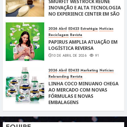
SMURFIT WESTROCK REÚNE
INOVAÇÃO E ALTA TECNOLOGIA
NO EXPERIENCE CENTER EM SÃO
PAULO
10 DE ABRIL DE 2026
119
2026
Abril
ED423
Estratégia
Notícias
Reciclagem
Revista
PAPIRUS AMPLIA ATUAÇÃO EM
LOGÍSTICA REVERSA
10 DE ABRIL DE 2026
91
2026
Abril
ED433
Marketing
Notícias
Rebranding
Revista
LINHA COCO MINUANO CHEGA
AO MERCADO COM NOVAS
FÓRMULAS E NOVAS
EMBALAGENS
10 DE ABRIL DE 2026
122
EQUIPE