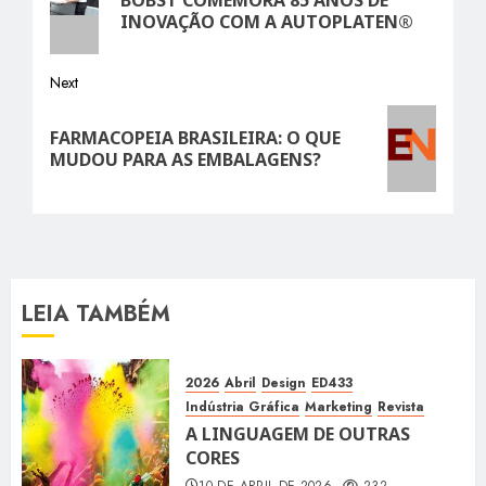
post:
INOVAÇÃO COM A AUTOPLATEN®
Next
Next
FARMACOPEIA BRASILEIRA: O QUE
post:
MUDOU PARA AS EMBALAGENS?
LEIA TAMBÉM
2026
Abril
Design
ED433
Indústria Gráfica
Marketing
Revista
A LINGUAGEM DE OUTRAS
CORES
10 DE ABRIL DE 2026
232