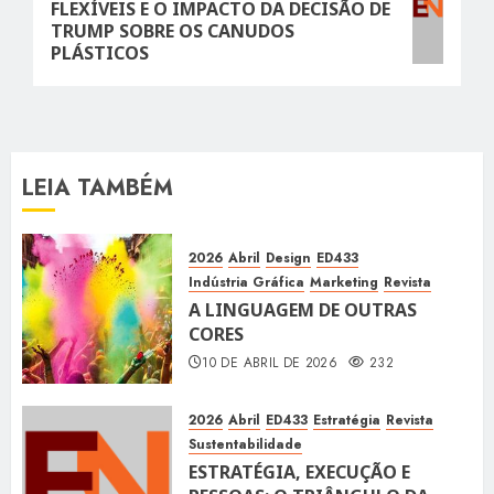
FLEXÍVEIS E O IMPACTO DA DECISÃO DE
post:
TRUMP SOBRE OS CANUDOS
PLÁSTICOS
LEIA TAMBÉM
2026
Abril
Design
ED433
Indústria Gráfica
Marketing
Revista
A LINGUAGEM DE OUTRAS
CORES
10 DE ABRIL DE 2026
232
2026
Abril
ED433
Estratégia
Revista
Sustentabilidade
ESTRATÉGIA, EXECUÇÃO E