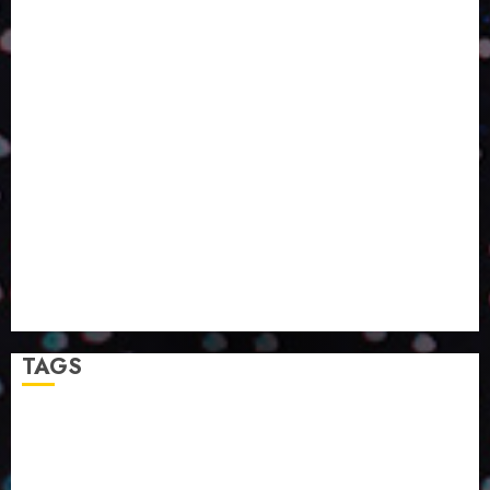
O DESENVOLVIMENTO DE EMBALAGENS COM UM
OLHAR SISTÊMICO
PERGUNTA EXISTENCIAL: A IA VAI TRAZER
PROGRESSO PARA A SOCIEDADE E MELHORAR SUA
VIDA?
SMURFIT WESTROCK REÚNE INOVAÇÃO E ALTA
TECNOLOGIA NO EXPERIENCE CENTER EM SÃO
PAULO
PAPIRUS AMPLIA ATUAÇÃO EM LOGÍSTICA REVERSA
LINHA COCO MINUANO CHEGA AO MERCADO COM
NOVAS FÓRMULAS E NOVAS EMBALAGENS
A LINGUAGEM DA COR NA COMUNICAÇÃO
TAGS
2024
2025
2026
Abril
Agosto
Bebidas
Competitividade
Conhecimento
Desenvolvimento