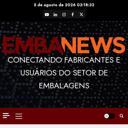
Skip
5 de agosto de 2026
03:18:33
to
YouTube
LinkedIn
Instagram
Facebook
X
content
CONECTANDO FABRICANTES E
USUÁRIOS DO SETOR DE
EMBALAGENS
Primary
Menu