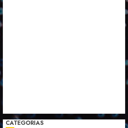
Design
Dezembro
ED406
ED407
ED414
ED416
ED417
ED418
ED420
ED421
ED424
ED426
ED431
ED432
ED433
Eventos
Fevereiro
Fronteiras
Industria
Inovação
Janeiro
Julho
Junho
Marketing
Março
Notícias
Novembro
Outubro
Pesquisa
Premio
Reciclagem
Revista
Selecionado pelo Editor
Setembro
Sustentabilidade
Tecnologia
CATEGORIAS