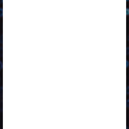
2023
2024
2025
2026
Abril
Agosto
Bebidas
Competitividade
Conhecimento
Desenvolvimento
Design
Dezembro
Economia Circular
ED406
ED407
ED413
ED414
ED415
ED416
ED417
ED418
ED421
ED423
ED424
ED425
Eventos
Fevereiro
Fronteiras
Industria
Inovação
Janeiro
Julho
Junho
Marketing
Março
Notícias
Novembro
Outubro
Pesquisa
Reciclagem
Revista
Selecionado pelo Editor