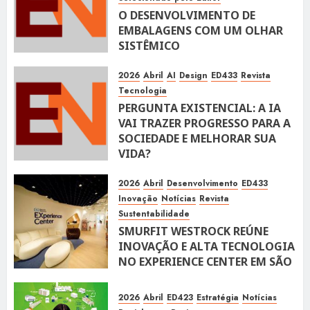
O DESENVOLVIMENTO DE
EMBALAGENS COM UM OLHAR
SISTÊMICO
10 DE ABRIL DE 2026
116
2026
Abril
AI
Design
ED433
Revista
Tecnologia
PERGUNTA EXISTENCIAL: A IA
VAI TRAZER PROGRESSO PARA A
SOCIEDADE E MELHORAR SUA
VIDA?
10 DE ABRIL DE 2026
100
2026
Abril
Desenvolvimento
ED433
Inovação
Notícias
Revista
Sustentabilidade
SMURFIT WESTROCK REÚNE
INOVAÇÃO E ALTA TECNOLOGIA
NO EXPERIENCE CENTER EM SÃO
PAULO
10 DE ABRIL DE 2026
119
2026
Abril
ED423
Estratégia
Notícias