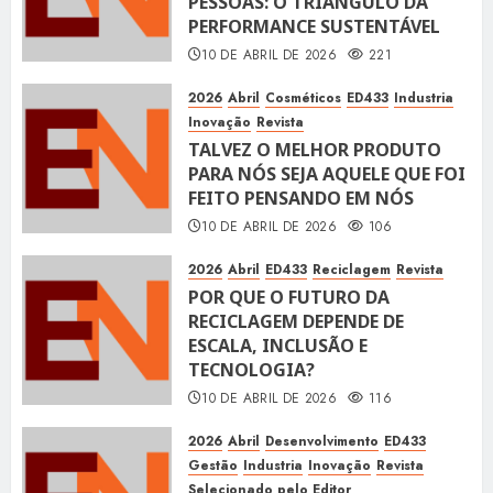
PESSOAS: O TRIÂNGULO DA
PERFORMANCE SUSTENTÁVEL
10 DE ABRIL DE 2026
221
2026
Abril
Cosméticos
ED433
Industria
Inovação
Revista
TALVEZ O MELHOR PRODUTO
PARA NÓS SEJA AQUELE QUE FOI
FEITO PENSANDO EM NÓS
10 DE ABRIL DE 2026
106
2026
Abril
ED433
Reciclagem
Revista
POR QUE O FUTURO DA
RECICLAGEM DEPENDE DE
ESCALA, INCLUSÃO E
TECNOLOGIA?
10 DE ABRIL DE 2026
116
2026
Abril
Desenvolvimento
ED433
Gestão
Industria
Inovação
Revista
Selecionado pelo Editor