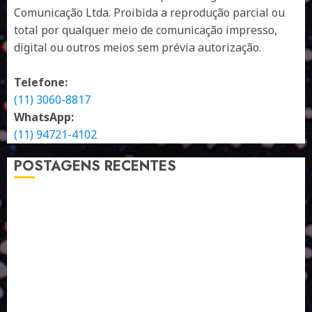
Comunicação Ltda. Proibida a reprodução parcial ou
total por qualquer meio de comunicação impresso,
digital ou outros meios sem prévia autorização.
Telefone:
(11) 3060-8817
WhatsApp:
(11) 94721-4102
POSTAGENS RECENTES
A LINGUAGEM DE OUTRAS CORES
ESTRATÉGIA, EXECUÇÃO E PESSOAS: O TRIÂNGULO
DA PERFORMANCE SUSTENTÁVEL
TALVEZ O MELHOR PRODUTO PARA NÓS SEJA
AQUELE QUE FOI FEITO PENSANDO EM NÓS
POR QUE O FUTURO DA RECICLAGEM DEPENDE DE
ESCALA, INCLUSÃO E TECNOLOGIA?