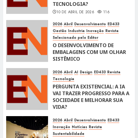
TECNOLOGIA?
10 DE ABRIL DE 2026
116
2026
Abril
Desenvolvimento
ED433
Gestão
Industria
Inovação
Revista
Selecionado pelo Editor
O DESENVOLVIMENTO DE
EMBALAGENS COM UM OLHAR
SISTÊMICO
10 DE ABRIL DE 2026
116
2026
Abril
AI
Design
ED433
Revista
Tecnologia
PERGUNTA EXISTENCIAL: A IA
VAI TRAZER PROGRESSO PARA A
SOCIEDADE E MELHORAR SUA
VIDA?
10 DE ABRIL DE 2026
101
2026
Abril
Desenvolvimento
ED433
Inovação
Notícias
Revista
Sustentabilidade