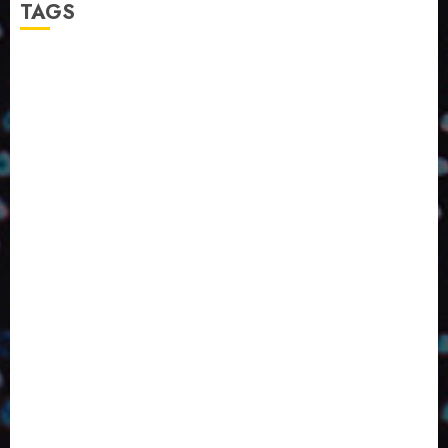
TAGS
2024
2025
2026
Abril
Agosto
Bebidas
Competitividade
Conhecimento
Desenvolvimento
Design
Dezembro
ED406
ED407
ED414
ED416
ED417
ED418
ED420
ED421
ED424
ED426
ED431
ED432
ED433
Eventos
Fevereiro
Fronteiras
Industria
Inovação
Janeiro
Julho
Junho
Marketing
Março
Notícias
Novembro
Outubro
Pesquisa
Premio
Reciclagem
Revista