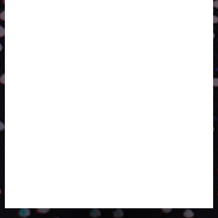
DA PERFORMANCE SUSTENTÁVEL
TALVEZ O MELHOR PRODUTO PARA NÓS SEJA
AQUELE QUE FOI FEITO PENSANDO EM NÓS
POR QUE O FUTURO DA RECICLAGEM DEPENDE DE
ESCALA, INCLUSÃO E TECNOLOGIA?
O DESENVOLVIMENTO DE EMBALAGENS COM UM
OLHAR SISTÊMICO
PERGUNTA EXISTENCIAL: A IA VAI TRAZER
PROGRESSO PARA A SOCIEDADE E MELHORAR SUA
VIDA?
SMURFIT WESTROCK REÚNE INOVAÇÃO E ALTA
TECNOLOGIA NO EXPERIENCE CENTER EM SÃO
PAULO
PAPIRUS AMPLIA ATUAÇÃO EM LOGÍSTICA REVERSA
LINHA COCO MINUANO CHEGA AO MERCADO COM
NOVAS FÓRMULAS E NOVAS EMBALAGENS
A LINGUAGEM DA COR NA COMUNICAÇÃO