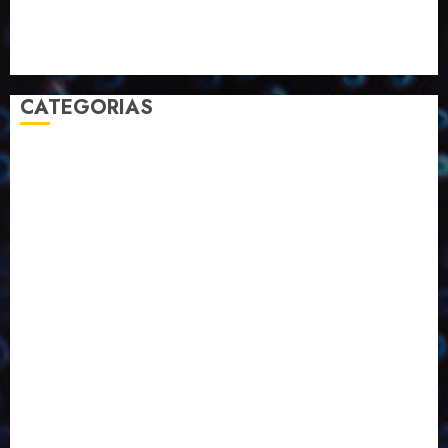
Selecionado pelo Editor
Setembro
Sustentabilidade
Tecnologia
CATEGORIAS
2023
2024
2025
2026
Abril
Agosto
Bebidas
Competitividade
Conhecimento
Desenvolvimento
Design
Dezembro
Economia Circular
ED406
ED407
ED413
ED414
ED415
ED416
ED417
ED418
ED421
ED423
ED424
ED425
Eventos
Fevereiro
Fronteiras
Industria
Inovação