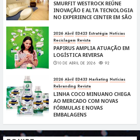
SMURFIT WESTROCK REÚNE
INOVAÇÃO E ALTA TECNOLOGIA
NO EXPERIENCE CENTER EM SÃO
PAULO
10 DE ABRIL DE 2026
119
2026
Abril
ED423
Estratégia
Notícias
Reciclagem
Revista
PAPIRUS AMPLIA ATUAÇÃO EM
LOGÍSTICA REVERSA
10 DE ABRIL DE 2026
92
2026
Abril
ED433
Marketing
Notícias
Rebranding
Revista
LINHA COCO MINUANO CHEGA
AO MERCADO COM NOVAS
FÓRMULAS E NOVAS
EMBALAGENS
10 DE ABRIL DE 2026
122