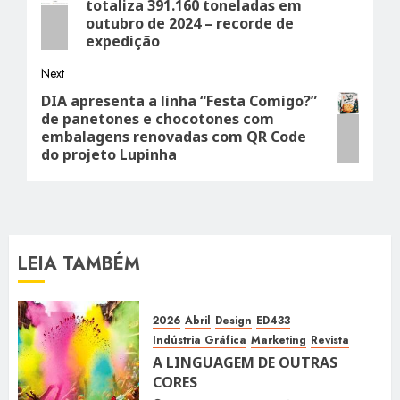
navigation
totaliza 391.160 toneladas em
post:
outubro de 2024 – recorde de
expedição
Next
DIA apresenta a linha “Festa Comigo?”
Next
de panetones e chocotones com
post:
embalagens renovadas com QR Code
do projeto Lupinha
LEIA TAMBÉM
2026
Abril
Design
ED433
Indústria Gráfica
Marketing
Revista
A LINGUAGEM DE OUTRAS
CORES