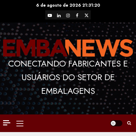
Skip
6 de agosto de 2026
21:31:21
to
YouTube
LinkedIn
Instagram
Facebook
X
content
CONECTANDO FABRICANTES E
USUÁRIOS DO SETOR DE
EMBALAGENS
Primary
Menu