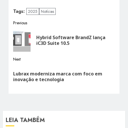
Tags:
2025
Notícias
Post
Previous
Previous
navigation
Hybrid Software BrandZ lança
post:
iC3D Suite 10.5
Next
Next
Lubrax moderniza marca com foco em
post:
inovação e tecnologia
LEIA TAMBÉM