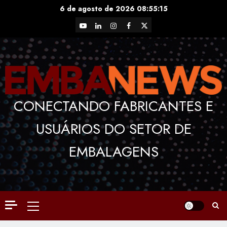
Skip
6 de agosto de 2026
08:55:16
to
YouTube
LinkedIn
Instagram
Facebook
X
content
CONECTANDO FABRICANTES E
USUÁRIOS DO SETOR DE
EMBALAGENS
Primary
Menu