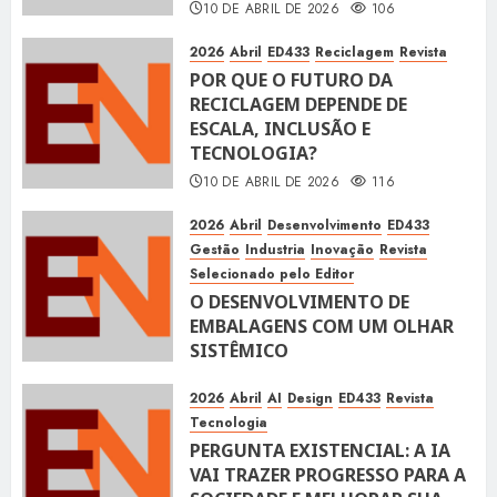
10 DE ABRIL DE 2026
106
2026
Abril
ED433
Reciclagem
Revista
POR QUE O FUTURO DA
RECICLAGEM DEPENDE DE
ESCALA, INCLUSÃO E
TECNOLOGIA?
10 DE ABRIL DE 2026
116
2026
Abril
Desenvolvimento
ED433
Gestão
Industria
Inovação
Revista
Selecionado pelo Editor
O DESENVOLVIMENTO DE
EMBALAGENS COM UM OLHAR
SISTÊMICO
10 DE ABRIL DE 2026
116
2026
Abril
AI
Design
ED433
Revista
Tecnologia
PERGUNTA EXISTENCIAL: A IA
VAI TRAZER PROGRESSO PARA A