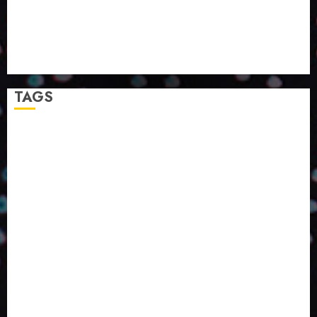
PAPIRUS AMPLIA ATUAÇÃO EM LOGÍSTICA REVERSA
LINHA COCO MINUANO CHEGA AO MERCADO COM
NOVAS FÓRMULAS E NOVAS EMBALAGENS
A LINGUAGEM DA COR NA COMUNICAÇÃO
TAGS
2024
2025
2026
Abril
Agosto
Bebidas
Competitividade
Conhecimento
Desenvolvimento
Design
Dezembro
ED406
ED407
ED414
ED416
ED417
ED418
ED420
ED421
ED424
ED426
ED431
ED432
ED433
Eventos
Fevereiro
Fronteiras
Industria