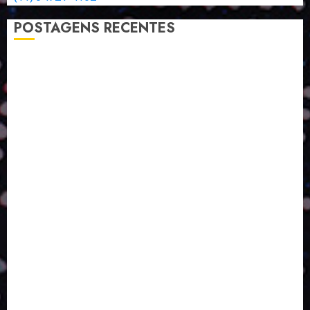
POSTAGENS RECENTES
A LINGUAGEM DE OUTRAS CORES
ESTRATÉGIA, EXECUÇÃO E PESSOAS: O TRIÂNGULO
DA PERFORMANCE SUSTENTÁVEL
TALVEZ O MELHOR PRODUTO PARA NÓS SEJA
AQUELE QUE FOI FEITO PENSANDO EM NÓS
POR QUE O FUTURO DA RECICLAGEM DEPENDE DE
ESCALA, INCLUSÃO E TECNOLOGIA?
O DESENVOLVIMENTO DE EMBALAGENS COM UM
OLHAR SISTÊMICO
PERGUNTA EXISTENCIAL: A IA VAI TRAZER
PROGRESSO PARA A SOCIEDADE E MELHORAR SUA
VIDA?
SMURFIT WESTROCK REÚNE INOVAÇÃO E ALTA
TECNOLOGIA NO EXPERIENCE CENTER EM SÃO
PAULO