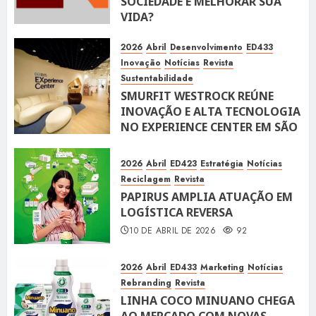
SOCIEDADE E MELHORAR SUA
VIDA?
10 DE ABRIL DE 2026
100
2026
Abril
Desenvolvimento
ED433
Inovação
Notícias
Revista
Sustentabilidade
SMURFIT WESTROCK REÚNE
INOVAÇÃO E ALTA TECNOLOGIA
NO EXPERIENCE CENTER EM SÃO
PAULO
10 DE ABRIL DE 2026
119
2026
Abril
ED423
Estratégia
Notícias
Reciclagem
Revista
PAPIRUS AMPLIA ATUAÇÃO EM
LOGÍSTICA REVERSA
10 DE ABRIL DE 2026
92
2026
Abril
ED433
Marketing
Notícias
Rebranding
Revista
LINHA COCO MINUANO CHEGA
AO MERCADO COM NOVAS