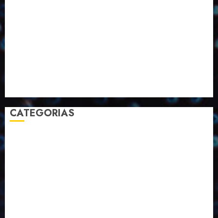
Inovação
Janeiro
Julho
Junho
Marketing
Março
Notícias
Novembro
Outubro
Pesquisa
Premio
Reciclagem
Revista
Selecionado pelo Editor
Setembro
Sustentabilidade
Tecnologia
CATEGORIAS
2023
2024
2025
2026
Abril
Agosto
Bebidas
Competitividade
Conhecimento
Desenvolvimento
Design
Dezembro
Economia Circular
ED406
ED407
ED413