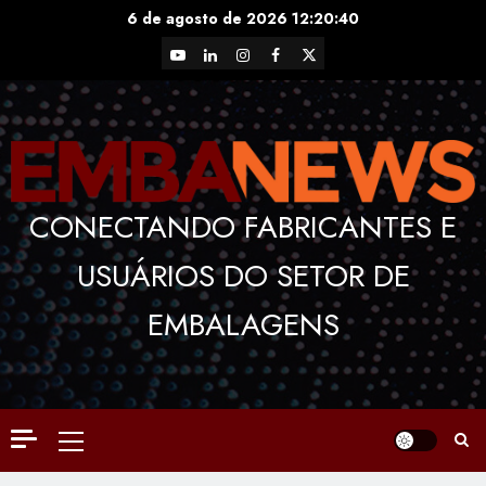
Skip
6 de agosto de 2026
12:20:40
to
YouTube
LinkedIn
Instagram
Facebook
X
content
CONECTANDO FABRICANTES E
USUÁRIOS DO SETOR DE
EMBALAGENS
Primary
Menu