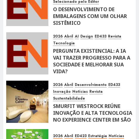
Selecionado pelo Editor
O DESENVOLVIMENTO DE
EMBALAGENS COM UM OLHAR
SISTÊMICO
10 DE ABRIL DE 2026
116
2026
Abril
AI
Design
ED433
Revista
Tecnologia
PERGUNTA EXISTENCIAL: A IA
VAI TRAZER PROGRESSO PARA A
SOCIEDADE E MELHORAR SUA
VIDA?
10 DE ABRIL DE 2026
100
2026
Abril
Desenvolvimento
ED433
Inovação
Notícias
Revista
Sustentabilidade
SMURFIT WESTROCK REÚNE
INOVAÇÃO E ALTA TECNOLOGIA
NO EXPERIENCE CENTER EM SÃO
PAULO
10 DE ABRIL DE 2026
119
2026
Abril
ED423
Estratégia
Notícias