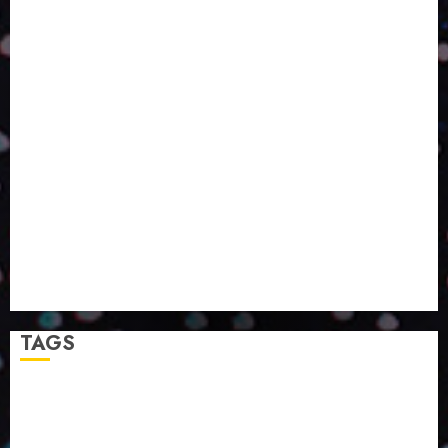
O DESENVOLVIMENTO DE EMBALAGENS COM UM
OLHAR SISTÊMICO
PERGUNTA EXISTENCIAL: A IA VAI TRAZER
PROGRESSO PARA A SOCIEDADE E MELHORAR SUA
VIDA?
SMURFIT WESTROCK REÚNE INOVAÇÃO E ALTA
TECNOLOGIA NO EXPERIENCE CENTER EM SÃO
PAULO
PAPIRUS AMPLIA ATUAÇÃO EM LOGÍSTICA REVERSA
LINHA COCO MINUANO CHEGA AO MERCADO COM
NOVAS FÓRMULAS E NOVAS EMBALAGENS
A LINGUAGEM DA COR NA COMUNICAÇÃO
TAGS
2024
2025
2026
Abril
Agosto
Bebidas
Competitividade
Conhecimento
Desenvolvimento