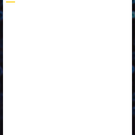
2023
2024
2025
2026
Abril
Agosto
Bebidas
Competitividade
Conhecimento
Desenvolvimento
Design
Dezembro
Economia Circular
ED406
ED407
ED413
ED414
ED415
ED416
ED417
ED418
ED421
ED423
ED424
ED425
Eventos
Fevereiro
Fronteiras
Industria
Inovação
Janeiro
Julho
Junho
Marketing
Março
Notícias
Novembro
Outubro
Pesquisa
Reciclagem
Revista
Selecionado pelo Editor