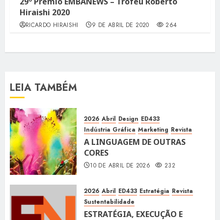
29º Prêmio EMBANEWS – Troféu Roberto
Hiraishi 2020
RICARDO HIRAISHI
9 DE ABRIL DE 2020
264
LEIA TAMBÉM
2026
Abril
Design
ED433
Indústria Gráfica
Marketing
Revista
A LINGUAGEM DE OUTRAS
CORES
10 DE ABRIL DE 2026
232
2026
Abril
ED433
Estratégia
Revista
Sustentabilidade
ESTRATÉGIA, EXECUÇÃO E