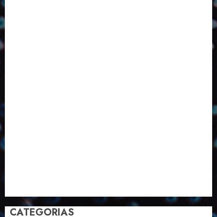
Design
Dezembro
ED406
ED407
ED414
ED416
ED417
ED418
ED420
ED421
ED424
ED426
ED431
ED432
ED433
Eventos
Fevereiro
Fronteiras
Industria
Inovação
Janeiro
Julho
Junho
Marketing
Março
Notícias
Novembro
Outubro
Pesquisa
Premio
Reciclagem
Revista
Selecionado pelo Editor
Setembro
Sustentabilidade
Tecnologia
CATEGORIAS