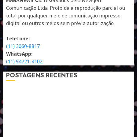
EMBANEWS
são reservados pela Newgen
Comunicação Ltda. Proibida a reprodução parcial ou
total por qualquer meio de comunicação impresso,
digital ou outros meios sem prévia autorização.
Telefone:
(11) 3060-8817
WhatsApp:
(11) 94721-4102
POSTAGENS RECENTES
A LINGUAGEM DE OUTRAS CORES
ESTRATÉGIA, EXECUÇÃO E PESSOAS: O TRIÂNGULO
DA PERFORMANCE SUSTENTÁVEL
TALVEZ O MELHOR PRODUTO PARA NÓS SEJA
AQUELE QUE FOI FEITO PENSANDO EM NÓS
POR QUE O FUTURO DA RECICLAGEM DEPENDE DE
ESCALA, INCLUSÃO E TECNOLOGIA?