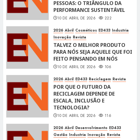
PESSOAS: O TRIÂNGULO DA
PERFORMANCE SUSTENTÁVEL
10 DE ABRIL DE 2026
222
2026
Abril
Cosméticos
ED433
Industria
Inovação
Revista
TALVEZ O MELHOR PRODUTO
PARA NÓS SEJA AQUELE QUE FOI
FEITO PENSANDO EM NÓS
10 DE ABRIL DE 2026
106
2026
Abril
ED433
Reciclagem
Revista
POR QUE O FUTURO DA
RECICLAGEM DEPENDE DE
ESCALA, INCLUSÃO E
TECNOLOGIA?
10 DE ABRIL DE 2026
116
2026
Abril
Desenvolvimento
ED433
Gestão
Industria
Inovação
Revista