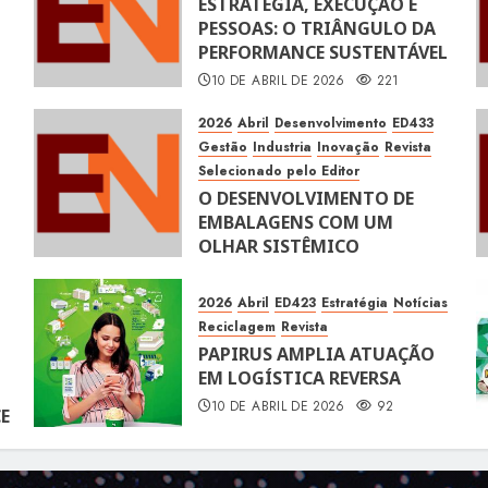
ESTRATÉGIA, EXECUÇÃO E
PESSOAS: O TRIÂNGULO DA
PERFORMANCE SUSTENTÁVEL
10 DE ABRIL DE 2026
221
2026
Abril
Desenvolvimento
ED433
Gestão
Industria
Inovação
Revista
Selecionado pelo Editor
O DESENVOLVIMENTO DE
EMBALAGENS COM UM
OLHAR SISTÊMICO
10 DE ABRIL DE 2026
116
2026
Abril
ED423
Estratégia
Notícias
Reciclagem
Revista
PAPIRUS AMPLIA ATUAÇÃO
EM LOGÍSTICA REVERSA
10 DE ABRIL DE 2026
92
E