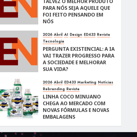
TALVEZ O MELHOR PRODUTO
PARA NÓS SEJA AQUELE QUE
FOI FEITO PENSANDO EM
NÓS
10 DE ABRIL DE 2026
106
2026
Abril
AI
Design
ED433
Revista
Tecnologia
PERGUNTA EXISTENCIAL: A IA
VAI TRAZER PROGRESSO PARA
A SOCIEDADE E MELHORAR
SUA VIDA?
10 DE ABRIL DE 2026
100
2026
Abril
ED433
Marketing
Notícias
Rebranding
Revista
LINHA COCO MINUANO
CHEGA AO MERCADO COM
NOVAS FÓRMULAS E NOVAS
EMBALAGENS
10 DE ABRIL DE 2026
122