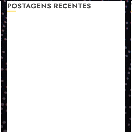
POSTAGENS RECENTES
A LINGUAGEM DE OUTRAS CORES
ESTRATÉGIA, EXECUÇÃO E PESSOAS: O TRIÂNGULO
DA PERFORMANCE SUSTENTÁVEL
TALVEZ O MELHOR PRODUTO PARA NÓS SEJA
AQUELE QUE FOI FEITO PENSANDO EM NÓS
POR QUE O FUTURO DA RECICLAGEM DEPENDE DE
ESCALA, INCLUSÃO E TECNOLOGIA?
O DESENVOLVIMENTO DE EMBALAGENS COM UM
OLHAR SISTÊMICO
PERGUNTA EXISTENCIAL: A IA VAI TRAZER
PROGRESSO PARA A SOCIEDADE E MELHORAR SUA
VIDA?
SMURFIT WESTROCK REÚNE INOVAÇÃO E ALTA
TECNOLOGIA NO EXPERIENCE CENTER EM SÃO
PAULO
s
PAPIRUS AMPLIA ATUAÇÃO EM LOGÍSTICA REVERSA