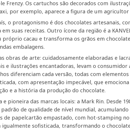
ple Frenzy. Os cartuchos são decorados com ilustr
xi, por exemplo, aparece a figura de um agricultor
aís, o protagonismo é dos chocolates artesanais, 
 em suas receitas. Outro ícone da região é a KANVELA
u próprio cacau e transforma os grãos em chocolat
indas embalagens.
s obras de arte: cuidadosamente elaboradas e lacr
ais e ilustrações encantadoras, levam o consumidor 
uchos diferenciam cada versão, todas com elementos
sticada, com apresentação impecável, que emociona 
ção e a história da produção do chocolate.
e pioneira das marcas locais: a Mark Rin. Desde 198
 padrão de qualidade de nível mundial, acumulando 
jos de papelcartão empastado, com hot-stamping no
a igualmente sofisticada, transformando o chocolat