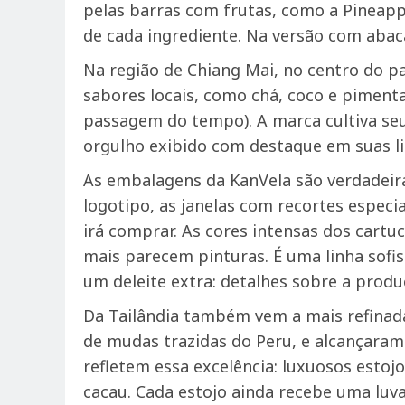
pelas barras com frutas, como a Pineap
de cada ingrediente. Na versão com abaca
Na região de Chiang Mai, no centro do p
sabores locais, como chá, coco e pimenta
passagem do tempo). A marca cultiva se
orgulho exibido com destaque em suas l
As embalagens da KanVela são verdadeira
logotipo, as janelas com recortes especi
irá comprar. As cores intensas dos cart
mais parecem pinturas. É uma linha sofi
um deleite extra: detalhes sobre a produ
Da Tailândia também vem a mais refinada 
de mudas trazidas do Peru, e alcançaram
refletem essa excelência: luxuosos esto
cacau. Cada estojo ainda recebe uma luv