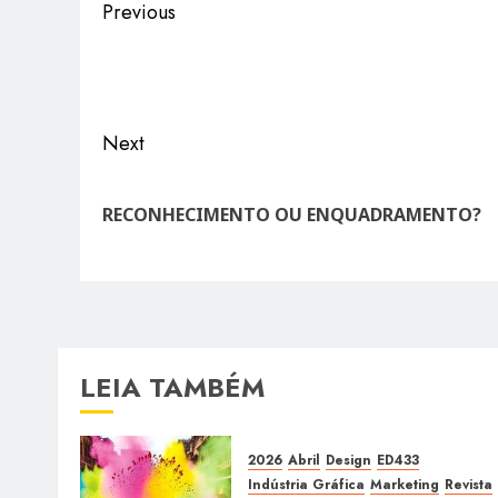
Post
Previous
navigation
Previous
post:
Next
Next
post:
RECONHECIMENTO OU ENQUADRAMENTO?
LEIA TAMBÉM
2026
Abril
Design
ED433
Indústria Gráfica
Marketing
Revista