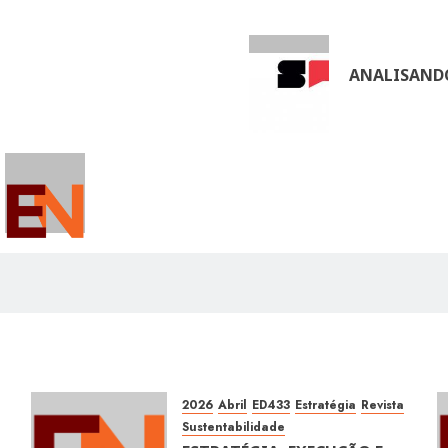
ANALISANDO 
2026
Abril
ED433
Estratégia
Revista
Sustentabilidade