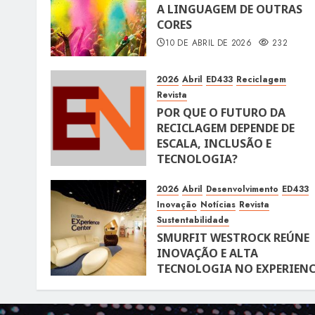
A LINGUAGEM DE OUTRAS
CORES
10 DE ABRIL DE 2026
232
2026
Abril
ED433
Reciclagem
Revista
POR QUE O FUTURO DA
RECICLAGEM DEPENDE DE
ESCALA, INCLUSÃO E
TECNOLOGIA?
10 DE ABRIL DE 2026
116
2026
Abril
Desenvolvimento
ED433
Inovação
Notícias
Revista
Sustentabilidade
SMURFIT WESTROCK REÚNE
INOVAÇÃO E ALTA
TECNOLOGIA NO EXPERIENC
CENTER EM SÃO PAULO
10 DE ABRIL DE 2026
119