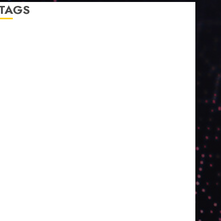
TAGS
2024
2025
2026
Abril
Agosto
Bebidas
Competitividade
Conhecimento
Desenvolvimento
Design
Dezembro
ED406
ED407
ED414
ED416
ED417
ED418
ED420
ED421
ED424
ED426
ED431
ED432
ED433
Eventos
Fevereiro
Fronteiras
Industria
Inovação
Janeiro
Julho
Junho
Marketing
Março
Notícias
Novembro
Outubro
Pesquisa
Premio