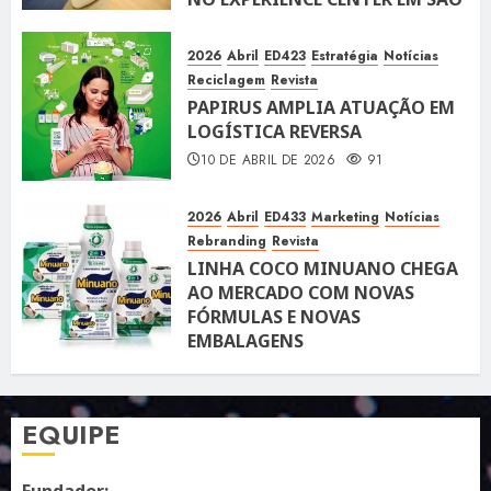
PAULO
10 DE ABRIL DE 2026
118
2026
Abril
ED423
Estratégia
Notícias
Reciclagem
Revista
PAPIRUS AMPLIA ATUAÇÃO EM
LOGÍSTICA REVERSA
10 DE ABRIL DE 2026
91
2026
Abril
ED433
Marketing
Notícias
Rebranding
Revista
LINHA COCO MINUANO CHEGA
AO MERCADO COM NOVAS
FÓRMULAS E NOVAS
EMBALAGENS
10 DE ABRIL DE 2026
122
EQUIPE
Fundador: