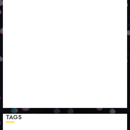
AQUELE QUE FOI FEITO PENSANDO EM NÓS
POR QUE O FUTURO DA RECICLAGEM DEPENDE DE
ESCALA, INCLUSÃO E TECNOLOGIA?
O DESENVOLVIMENTO DE EMBALAGENS COM UM
OLHAR SISTÊMICO
PERGUNTA EXISTENCIAL: A IA VAI TRAZER
PROGRESSO PARA A SOCIEDADE E MELHORAR SUA
VIDA?
SMURFIT WESTROCK REÚNE INOVAÇÃO E ALTA
TECNOLOGIA NO EXPERIENCE CENTER EM SÃO
PAULO
PAPIRUS AMPLIA ATUAÇÃO EM LOGÍSTICA REVERSA
LINHA COCO MINUANO CHEGA AO MERCADO COM
NOVAS FÓRMULAS E NOVAS EMBALAGENS
A LINGUAGEM DA COR NA COMUNICAÇÃO
TAGS