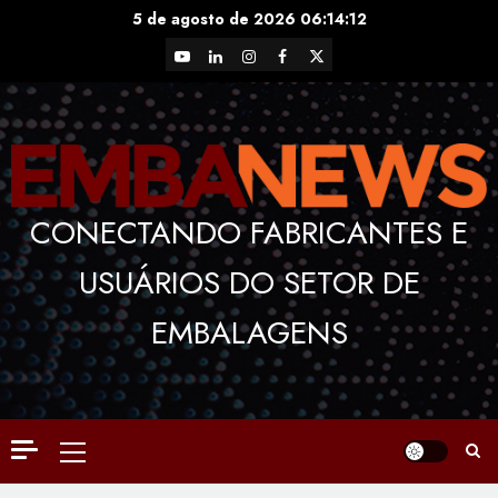
Skip
5 de agosto de 2026
06:14:12
to
YouTube
LinkedIn
Instagram
Facebook
X
content
CONECTANDO FABRICANTES E
USUÁRIOS DO SETOR DE
EMBALAGENS
Primary
Menu