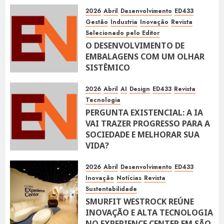
2026
Abril
Desenvolvimento
ED433
Gestão
Industria
Inovação
Revista
Selecionado pelo Editor
O DESENVOLVIMENTO DE
EMBALAGENS COM UM OLHAR
SISTÊMICO
10 DE ABRIL DE 2026
115
2026
Abril
AI
Design
ED433
Revista
Tecnologia
PERGUNTA EXISTENCIAL: A IA
VAI TRAZER PROGRESSO PARA A
SOCIEDADE E MELHORAR SUA
VIDA?
10 DE ABRIL DE 2026
100
2026
Abril
Desenvolvimento
ED433
Inovação
Notícias
Revista
Sustentabilidade
SMURFIT WESTROCK REÚNE
INOVAÇÃO E ALTA TECNOLOGIA
NO EXPERIENCE CENTER EM SÃO