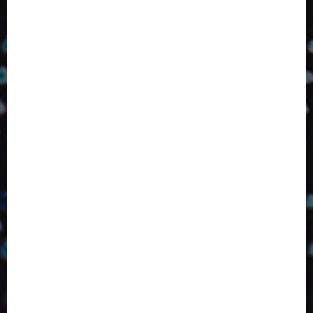
2024
2025
2026
Abril
Agosto
Bebidas
Competitividade
Conhecimento
Desenvolvimento
Design
Dezembro
ED406
ED407
ED414
ED416
ED417
ED418
ED420
ED421
ED424
ED426
ED431
ED432
ED433
Eventos
Fevereiro
Fronteiras
Industria
Inovação
Janeiro
Julho
Junho
Marketing
Março
Notícias
Novembro
Outubro
Pesquisa
Premio
Reciclagem
Revista
Selecionado pelo Editor
Setembro
Sustentabilidade
Tecnologia