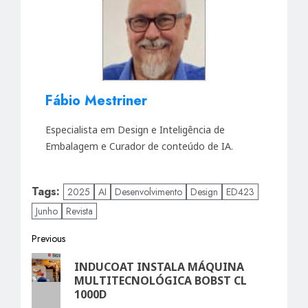
Fábio Mestriner
Especialista em Design e Inteligência de
Embalagem e Curador de conteúdo de IA.
Tags:
2025
AI
Desenvolvimento
Design
ED423
Junho
Revista
Post
Previous
Previous
navigation
INDUCOAT INSTALA MÁQUINA
post:
MULTITECNOLÓGICA BOBST CL
1000D