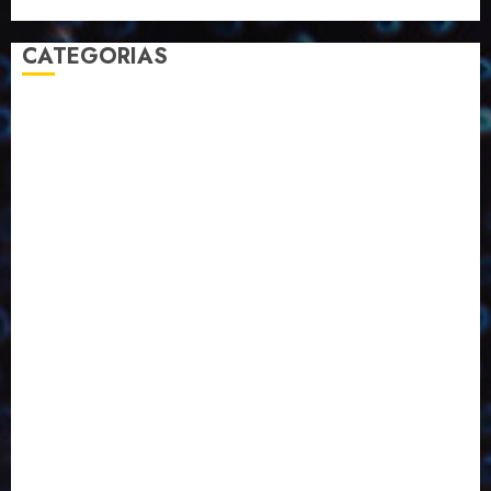
CATEGORIAS
2023
2024
2025
2026
Abril
Agosto
Bebidas
Competitividade
Conhecimento
Desenvolvimento
Design
Dezembro
Economia Circular
ED406
ED407
ED413
ED414
ED415
ED416
ED417
ED418
ED421
ED423
ED424
ED425
Eventos
Fevereiro
Fronteiras
Industria
Inovação
Janeiro
Julho
Junho
Marketing
Março