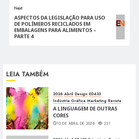
Next
ASPECTOS DA LEGISLAÇÃO PARA USO
Next
DE POLÍMEROS RECICLADOS EM
post:
EMBALAGENS PARA ALIMENTOS –
PARTE 4
LEIA TAMBÉM
2026
Abril
Design
ED433
Indústria Gráfica
Marketing
Revista
A LINGUAGEM DE OUTRAS
CORES
10 DE ABRIL DE 2026
231