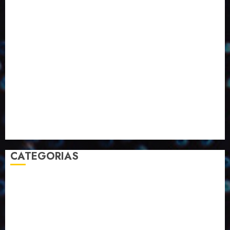
Eventos
Fevereiro
Fronteiras
Industria
Inovação
Janeiro
Julho
Junho
Marketing
Março
Notícias
Novembro
Outubro
Pesquisa
Premio
Reciclagem
Revista
Selecionado pelo Editor
Setembro
Sustentabilidade
Tecnologia
CATEGORIAS
2023
2024
2025
2026
Abril
Agosto
Bebidas
Competitividade
Conhecimento