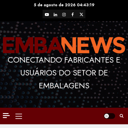
Skip
5 de agosto de 2026
04:43:19
to
YouTube
LinkedIn
Instagram
Facebook
X
content
CONECTANDO FABRICANTES E
USUÁRIOS DO SETOR DE
EMBALAGENS
Primary
Menu