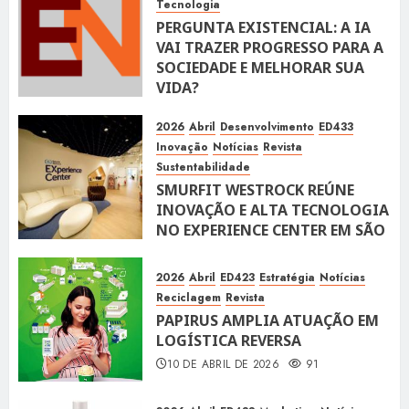
Tecnologia
PERGUNTA EXISTENCIAL: A IA
VAI TRAZER PROGRESSO PARA A
SOCIEDADE E MELHORAR SUA
VIDA?
10 DE ABRIL DE 2026
100
2026
Abril
Desenvolvimento
ED433
Inovação
Notícias
Revista
Sustentabilidade
SMURFIT WESTROCK REÚNE
INOVAÇÃO E ALTA TECNOLOGIA
NO EXPERIENCE CENTER EM SÃO
PAULO
10 DE ABRIL DE 2026
118
2026
Abril
ED423
Estratégia
Notícias
Reciclagem
Revista
PAPIRUS AMPLIA ATUAÇÃO EM
LOGÍSTICA REVERSA
10 DE ABRIL DE 2026
91