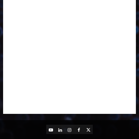
Desenvolvimento
Design
Dezembro
Economia Circular
ED406
ED407
ED413
ED414
ED415
ED416
ED417
ED418
ED421
ED423
ED424
ED425
Eventos
Fevereiro
Fronteiras
Industria
Inovação
Janeiro
Julho
Junho
Marketing
Março
Notícias
Novembro
Outubro
Pesquisa
Reciclagem
Revista
Selecionado pelo Editor
Setembro
Sustentabilidade
Tecnologia
YouTube
LinkedIn
Instagram
Facebook
X