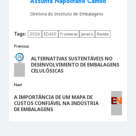
Assunta Napolitano Camilo
Diretora do Instituto de Embalagens
Tags:
2026
ED430
Fronteiras
Janeiro
Revista
Post
Previous
Previous
navigation
ALTERNATIVAS SUSTENTÁVEIS NO
post:
DESENVOLVIMENTO DE EMBALAGENS
CELULÓSICAS
Next
Next
A IMPORTÂNCIA DE UM MAPA DE
post:
CUSTOS CONFIÁVEL NA INDÚSTRIA
DE EMBALAGENS