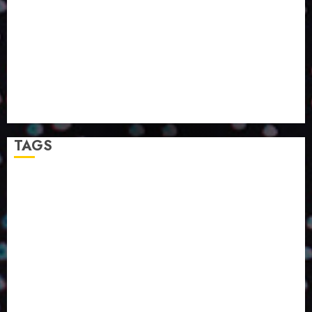
SMURFIT WESTROCK REÚNE INOVAÇÃO E ALTA
TECNOLOGIA NO EXPERIENCE CENTER EM SÃO
PAULO
PAPIRUS AMPLIA ATUAÇÃO EM LOGÍSTICA REVERSA
LINHA COCO MINUANO CHEGA AO MERCADO COM
NOVAS FÓRMULAS E NOVAS EMBALAGENS
A LINGUAGEM DA COR NA COMUNICAÇÃO
TAGS
2024
2025
2026
Abril
Agosto
Bebidas
Competitividade
Conhecimento
Desenvolvimento
Design
Dezembro
ED406
ED407
ED414
ED416
ED417
ED418
ED420
ED421
ED424
ED426
ED431
ED432
ED433