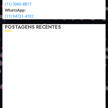
(11) 3060-8817
WhatsApp:
(11) 94721-4102
POSTAGENS RECENTES
A LINGUAGEM DE OUTRAS CORES
ESTRATÉGIA, EXECUÇÃO E PESSOAS: O TRIÂNGULO
DA PERFORMANCE SUSTENTÁVEL
TALVEZ O MELHOR PRODUTO PARA NÓS SEJA
AQUELE QUE FOI FEITO PENSANDO EM NÓS
POR QUE O FUTURO DA RECICLAGEM DEPENDE DE
ESCALA, INCLUSÃO E TECNOLOGIA?
O DESENVOLVIMENTO DE EMBALAGENS COM UM
OLHAR SISTÊMICO
PERGUNTA EXISTENCIAL: A IA VAI TRAZER
PROGRESSO PARA A SOCIEDADE E MELHORAR SUA
VIDA?