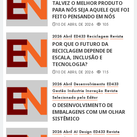
TALVEZ O MELHOR PRODUTO
PARA NÓS SEJA AQUELE QUE FOI
FEITO PENSANDO EM NÓS
10 DE ABRIL DE 2026
105
2026
Abril
ED433
Reciclagem
Revista
POR QUE O FUTURO DA
RECICLAGEM DEPENDE DE
ESCALA, INCLUSÃO E
TECNOLOGIA?
10 DE ABRIL DE 2026
115
2026
Abril
Desenvolvimento
ED433
Gestão
Industria
Inovação
Revista
Selecionado pelo Editor
O DESENVOLVIMENTO DE
EMBALAGENS COM UM OLHAR
SISTÊMICO
10 DE ABRIL DE 2026
115
2026
Abril
AI
Design
ED433
Revista