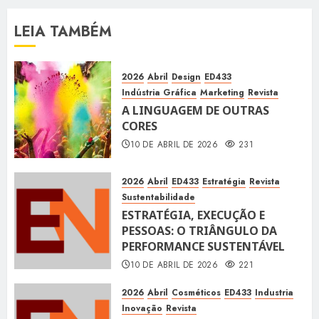
LEIA TAMBÉM
2026
Abril
Design
ED433
Indústria Gráfica
Marketing
Revista
A LINGUAGEM DE OUTRAS
CORES
10 DE ABRIL DE 2026
231
2026
Abril
ED433
Estratégia
Revista
Sustentabilidade
ESTRATÉGIA, EXECUÇÃO E
PESSOAS: O TRIÂNGULO DA
PERFORMANCE SUSTENTÁVEL
10 DE ABRIL DE 2026
221
2026
Abril
Cosméticos
ED433
Industria
Inovação
Revista