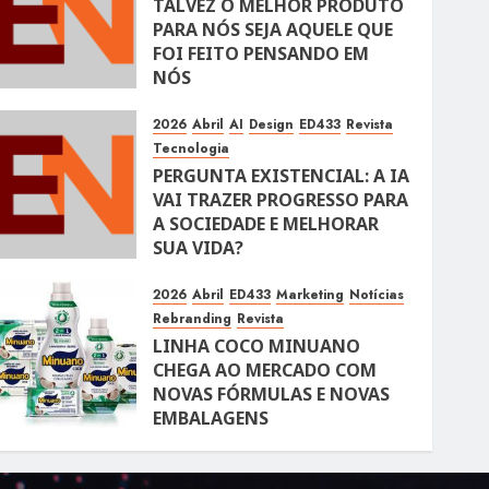
TALVEZ O MELHOR PRODUTO
PARA NÓS SEJA AQUELE QUE
FOI FEITO PENSANDO EM
NÓS
10 DE ABRIL DE 2026
108
2026
Abril
AI
Design
ED433
Revista
Tecnologia
PERGUNTA EXISTENCIAL: A IA
VAI TRAZER PROGRESSO PARA
A SOCIEDADE E MELHORAR
SUA VIDA?
10 DE ABRIL DE 2026
101
2026
Abril
ED433
Marketing
Notícias
Rebranding
Revista
LINHA COCO MINUANO
CHEGA AO MERCADO COM
NOVAS FÓRMULAS E NOVAS
EMBALAGENS
10 DE ABRIL DE 2026
122