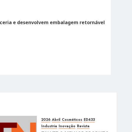
rceria e desenvolvem embalagem retornável
2026
Abril
Cosméticos
ED433
Industria
Inovação
Revista