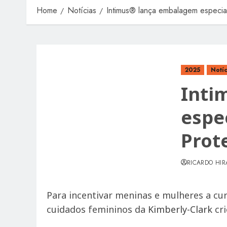
Home
Notícias
Intimus® lança embalagem especial
2025
Notíc
Inti
espe
Prot
RICARDO HIR
Para incentivar meninas e mulheres a cu
cuidados femininos da
Kimberly-Clark
cri