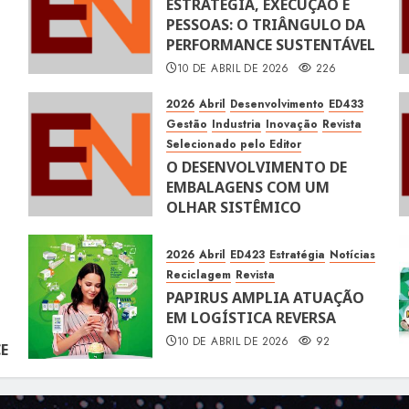
ESTRATÉGIA, EXECUÇÃO E
PESSOAS: O TRIÂNGULO DA
PERFORMANCE SUSTENTÁVEL
10 DE ABRIL DE 2026
226
2026
Abril
Desenvolvimento
ED433
Gestão
Industria
Inovação
Revista
Selecionado pelo Editor
O DESENVOLVIMENTO DE
EMBALAGENS COM UM
OLHAR SISTÊMICO
10 DE ABRIL DE 2026
116
2026
Abril
ED423
Estratégia
Notícias
Reciclagem
Revista
PAPIRUS AMPLIA ATUAÇÃO
EM LOGÍSTICA REVERSA
10 DE ABRIL DE 2026
92
E