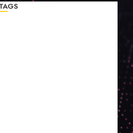
TAGS
2024
2025
2026
Abril
Agosto
Bebidas
Competitividade
Conhecimento
Desenvolvimento
Design
Dezembro
ED406
ED407
ED414
ED416
ED417
ED418
ED420
ED421
ED424
ED426
ED431
ED432
ED433
Eventos
Fevereiro
Fronteiras
Industria
Inovação
Janeiro
Julho
Junho
Marketing
Março
Notícias
Novembro
Outubro
Pesquisa
Premio