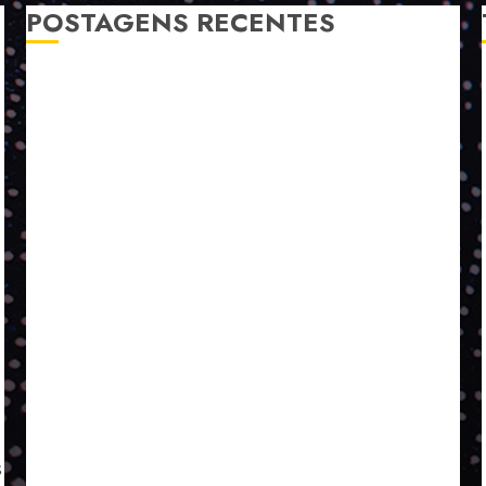
POSTAGENS RECENTES
A LINGUAGEM DE OUTRAS CORES
ESTRATÉGIA, EXECUÇÃO E PESSOAS: O TRIÂNGULO
DA PERFORMANCE SUSTENTÁVEL
TALVEZ O MELHOR PRODUTO PARA NÓS SEJA
AQUELE QUE FOI FEITO PENSANDO EM NÓS
POR QUE O FUTURO DA RECICLAGEM DEPENDE DE
ESCALA, INCLUSÃO E TECNOLOGIA?
O DESENVOLVIMENTO DE EMBALAGENS COM UM
OLHAR SISTÊMICO
PERGUNTA EXISTENCIAL: A IA VAI TRAZER
PROGRESSO PARA A SOCIEDADE E MELHORAR SUA
VIDA?
SMURFIT WESTROCK REÚNE INOVAÇÃO E ALTA
TECNOLOGIA NO EXPERIENCE CENTER EM SÃO
PAULO
s
PAPIRUS AMPLIA ATUAÇÃO EM LOGÍSTICA REVERSA