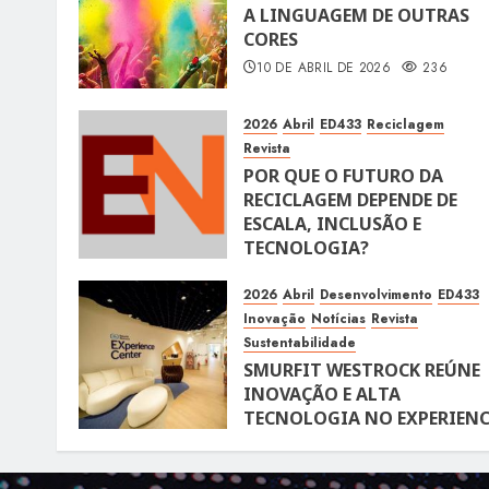
A LINGUAGEM DE OUTRAS
CORES
10 DE ABRIL DE 2026
236
2026
Abril
ED433
Reciclagem
Revista
POR QUE O FUTURO DA
RECICLAGEM DEPENDE DE
ESCALA, INCLUSÃO E
TECNOLOGIA?
10 DE ABRIL DE 2026
118
2026
Abril
Desenvolvimento
ED433
Inovação
Notícias
Revista
Sustentabilidade
SMURFIT WESTROCK REÚNE
INOVAÇÃO E ALTA
TECNOLOGIA NO EXPERIENC
CENTER EM SÃO PAULO
10 DE ABRIL DE 2026
119