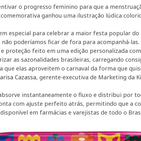
entivar o progresso feminino para que a menstruaç
ão comemorativa ganhou uma ilustração lúdica colori
m especial para celebrar a maior festa popular do 
 não poderíamos ficar de fora para acompanhá-las.
o e proteção feito em uma edição personalizada co
rizar as sazonalidades brasileiras, carregando con
va que elas aproveitem o carnaval da forma que qui
arisa Cazassa
, gerente-executiva de Marketing da Ki
bsorve instantaneamente o fluxo e distribui por t
ta com ajuste perfeito atrás, permitindo que a co
disponível em farmácias e varejistas de todo o Brasi