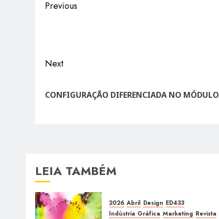
Post
Previous
navigation
Previous
post:
Next
Next
post:
CONFIGURAÇÃO DIFERENCIADA NO MÓDULO
LEIA TAMBÉM
2026
Abril
Design
ED433
Indústria Gráfica
Marketing
Revista