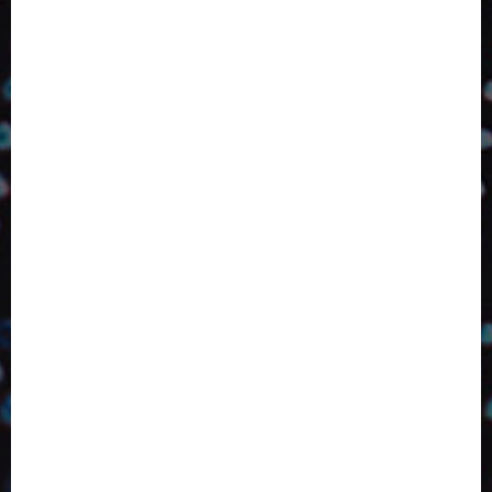
2024
2025
2026
Abril
Agosto
Bebidas
Competitividade
Conhecimento
Desenvolvimento
Design
Dezembro
ED406
ED407
ED414
ED416
ED417
ED418
ED420
ED421
ED424
ED426
ED431
ED432
ED433
Eventos
Fevereiro
Fronteiras
Industria
Inovação
Janeiro
Julho
Junho
Marketing
Março
Notícias
Novembro
Outubro
Pesquisa
Premio
Reciclagem
Revista
Selecionado pelo Editor
Setembro