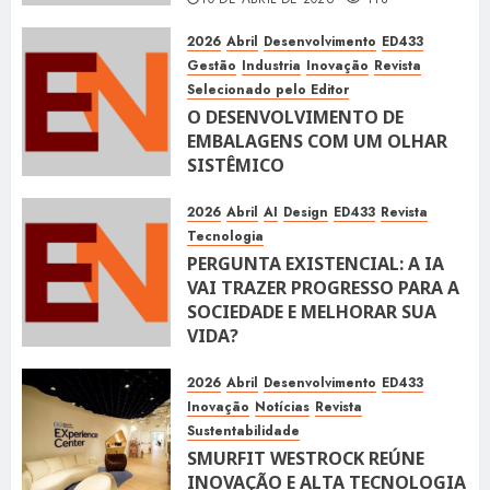
2026
Abril
Desenvolvimento
ED433
Gestão
Industria
Inovação
Revista
Selecionado pelo Editor
O DESENVOLVIMENTO DE
EMBALAGENS COM UM OLHAR
SISTÊMICO
10 DE ABRIL DE 2026
116
2026
Abril
AI
Design
ED433
Revista
Tecnologia
PERGUNTA EXISTENCIAL: A IA
VAI TRAZER PROGRESSO PARA A
SOCIEDADE E MELHORAR SUA
VIDA?
10 DE ABRIL DE 2026
101
2026
Abril
Desenvolvimento
ED433
Inovação
Notícias
Revista
Sustentabilidade
SMURFIT WESTROCK REÚNE
INOVAÇÃO E ALTA TECNOLOGIA