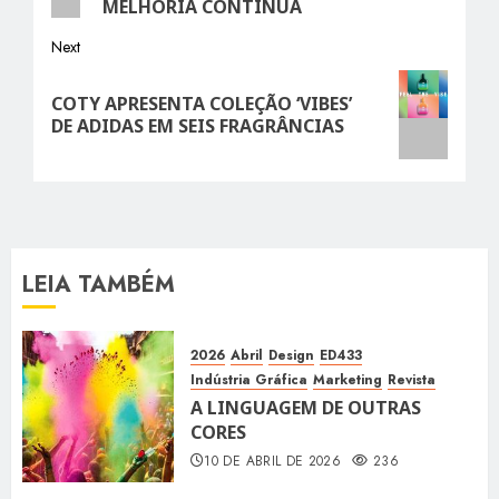
MELHORIA CONTÍNUA
Next
Next
COTY APRESENTA COLEÇÃO ‘VIBES’
post:
DE ADIDAS EM SEIS FRAGRÂNCIAS
LEIA TAMBÉM
2026
Abril
Design
ED433
Indústria Gráfica
Marketing
Revista
A LINGUAGEM DE OUTRAS
CORES
10 DE ABRIL DE 2026
236