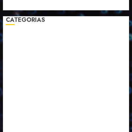
Sustentabilidade
Tecnologia
CATEGORIAS
2023
2024
2025
2026
Abril
Agosto
Bebidas
Competitividade
Conhecimento
Desenvolvimento
Design
Dezembro
Economia Circular
ED406
ED407
ED413
ED414
ED415
ED416
ED417
ED418
ED421
ED423
ED424
ED425
Eventos
Fevereiro
Fronteiras
Industria
Inovação
Janeiro
Julho
Junho
Marketing
Março