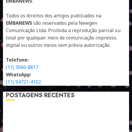
EMBANEWS
.
Todos os direitos dos artigos publicados na
EMBANEWS
são reservados pela Newgen
Comunicação Ltda. Proibida a reprodução parcial ou
total por qualquer meio de comunicação impresso,
digital ou outros meios sem prévia autorização.
Telefone:
(11) 3060-8817
WhatsApp:
(11) 94721-4102
POSTAGENS RECENTES
A LINGUAGEM DE OUTRAS CORES
ESTRATÉGIA, EXECUÇÃO E PESSOAS: O TRIÂNGULO
DA PERFORMANCE SUSTENTÁVEL
TALVEZ O MELHOR PRODUTO PARA NÓS SEJA