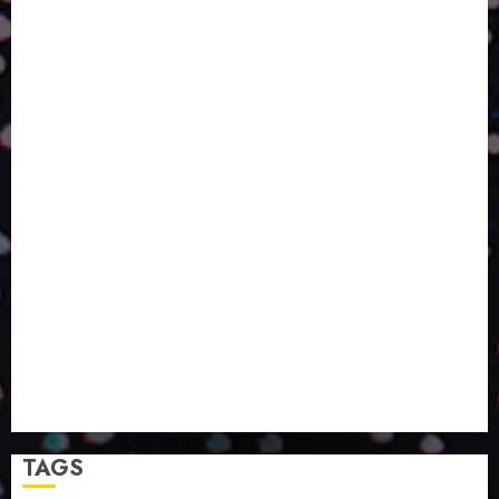
AQUELE QUE FOI FEITO PENSANDO EM NÓS
POR QUE O FUTURO DA RECICLAGEM DEPENDE DE
ESCALA, INCLUSÃO E TECNOLOGIA?
O DESENVOLVIMENTO DE EMBALAGENS COM UM
OLHAR SISTÊMICO
PERGUNTA EXISTENCIAL: A IA VAI TRAZER
PROGRESSO PARA A SOCIEDADE E MELHORAR SUA
VIDA?
SMURFIT WESTROCK REÚNE INOVAÇÃO E ALTA
TECNOLOGIA NO EXPERIENCE CENTER EM SÃO
PAULO
PAPIRUS AMPLIA ATUAÇÃO EM LOGÍSTICA REVERSA
LINHA COCO MINUANO CHEGA AO MERCADO COM
NOVAS FÓRMULAS E NOVAS EMBALAGENS
A LINGUAGEM DA COR NA COMUNICAÇÃO
TAGS