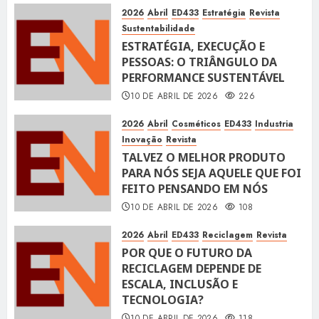
2026
Abril
ED433
Estratégia
Revista
Sustentabilidade
ESTRATÉGIA, EXECUÇÃO E
PESSOAS: O TRIÂNGULO DA
PERFORMANCE SUSTENTÁVEL
10 DE ABRIL DE 2026
226
2026
Abril
Cosméticos
ED433
Industria
Inovação
Revista
TALVEZ O MELHOR PRODUTO
PARA NÓS SEJA AQUELE QUE FOI
FEITO PENSANDO EM NÓS
10 DE ABRIL DE 2026
108
2026
Abril
ED433
Reciclagem
Revista
POR QUE O FUTURO DA
RECICLAGEM DEPENDE DE
ESCALA, INCLUSÃO E
TECNOLOGIA?
10 DE ABRIL DE 2026
118