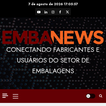
Skip
7 de agosto de 2026
17:05:57
to
YouTube
LinkedIn
Instagram
Facebook
X
content
CONECTANDO FABRICANTES E
USUÁRIOS DO SETOR DE
EMBALAGENS
Primary
Menu