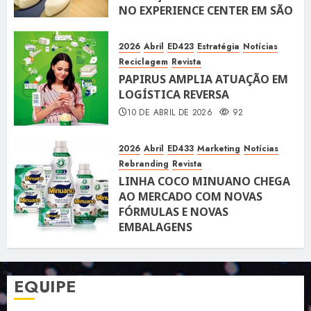
NO EXPERIENCE CENTER EM SÃO
PAULO
10 DE ABRIL DE 2026
119
2026
Abril
ED423
Estratégia
Notícias
Reciclagem
Revista
PAPIRUS AMPLIA ATUAÇÃO EM
LOGÍSTICA REVERSA
10 DE ABRIL DE 2026
92
2026
Abril
ED433
Marketing
Notícias
Rebranding
Revista
LINHA COCO MINUANO CHEGA
AO MERCADO COM NOVAS
FÓRMULAS E NOVAS
EMBALAGENS
10 DE ABRIL DE 2026
122
EQUIPE