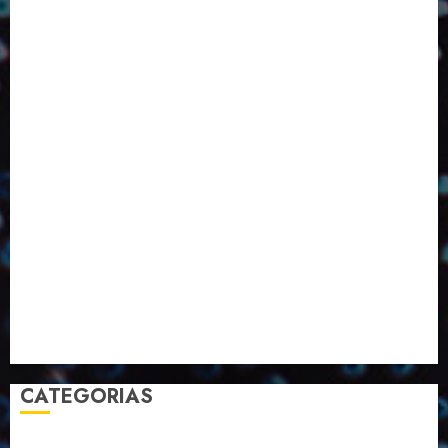
ED416
ED417
ED418
ED420
ED421
ED424
ED426
ED431
ED432
ED433
Eventos
Fevereiro
Fronteiras
Industria
Inovação
Janeiro
Julho
Junho
Marketing
Março
Notícias
Novembro
Outubro
Pesquisa
Premio
Reciclagem
Revista
Selecionado pelo Editor
Setembro
Sustentabilidade
Tecnologia
CATEGORIAS