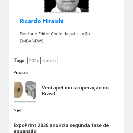
Ricardo Hiraishi
Diretor e Editor Chefe da publicação
EMBANEWS.
Tags:
2024
Notícias
Post
Previous
Previous
navigation
Ventapel inicia operação no
post:
Brasil
Next
Next
ExpoPrint 2026 anuncia segunda fase de
post:
expansão