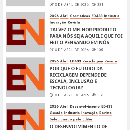
10 DE ABRIL DE 2026
221
2026
Abril
Cosméticos
ED433
Industria
Inovação
Revista
TALVEZ O MELHOR PRODUTO
PARA NÓS SEJA AQUELE QUE FOI
FEITO PENSANDO EM NÓS
10 DE ABRIL DE 2026
105
2026
Abril
ED433
Reciclagem
Revista
POR QUE O FUTURO DA
RECICLAGEM DEPENDE DE
ESCALA, INCLUSÃO E
TECNOLOGIA?
10 DE ABRIL DE 2026
116
2026
Abril
Desenvolvimento
ED433
Gestão
Industria
Inovação
Revista
Selecionado pelo Editor
O DESENVOLVIMENTO DE