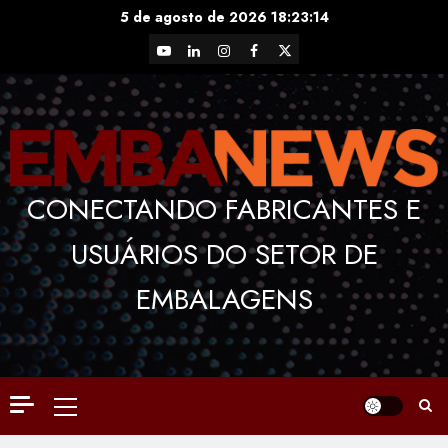
Skip
5 de agosto de 2026
18:23:15
to
YouTube
LinkedIn
Instagram
Facebook
X
content
CONECTANDO FABRICANTES E
USUÁRIOS DO SETOR DE
EMBALAGENS
Primary
Menu