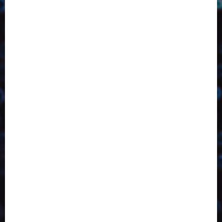
2023
2024
2025
2026
Abril
Agosto
Bebidas
Competitividade
Conhecimento
Desenvolvimento
Design
Dezembro
Economia Circular
ED406
ED407
ED413
ED414
ED415
ED416
ED417
ED418
ED421
ED423
ED424
ED425
Eventos
Fevereiro
Fronteiras
Industria
Inovação
Janeiro
Julho
Junho
Marketing
Março
Notícias
Novembro
Outubro
Pesquisa
Reciclagem
Revista
Selecionado pelo Editor
Setembro
Sustentabilidade
Tecnologia