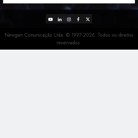
YouTube
LinkedIn
Instagram
Facebook
X
Newgen Comunicação Ltda. © 1997-2026. Todos os direitos
reservados.