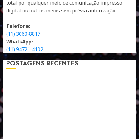
total por qualquer meio de comunicação impresso,
digital ou outros meios sem prévia autorização.
Telefone:
(11) 3060-8817
WhatsApp:
(11) 94721-4102
POSTAGENS RECENTES
A LINGUAGEM DE OUTRAS CORES
ESTRATÉGIA, EXECUÇÃO E PESSOAS: O TRIÂNGULO
DA PERFORMANCE SUSTENTÁVEL
TALVEZ O MELHOR PRODUTO PARA NÓS SEJA
AQUELE QUE FOI FEITO PENSANDO EM NÓS
POR QUE O FUTURO DA RECICLAGEM DEPENDE DE
ESCALA, INCLUSÃO E TECNOLOGIA?
O DESENVOLVIMENTO DE EMBALAGENS COM UM