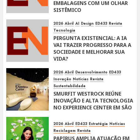
EMBALAGENS COM UM OLHAR
SISTÊMICO
10 DE ABRIL DE 2026
116
2026
Abril
AI
Design
ED433
Revista
Tecnologia
PERGUNTA EXISTENCIAL: A IA
VAI TRAZER PROGRESSO PARA A
SOCIEDADE E MELHORAR SUA
VIDA?
10 DE ABRIL DE 2026
100
2026
Abril
Desenvolvimento
ED433
Inovação
Notícias
Revista
Sustentabilidade
SMURFIT WESTROCK REÚNE
INOVAÇÃO E ALTA TECNOLOGIA
NO EXPERIENCE CENTER EM SÃO
PAULO
10 DE ABRIL DE 2026
119
2026
Abril
ED423
Estratégia
Notícias
Reciclagem
Revista
PAPIRUS AMPLIA ATUAÇÃO EM