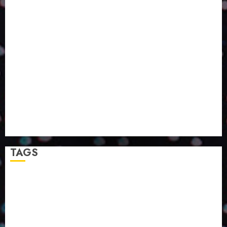
OLHAR SISTÊMICO
PERGUNTA EXISTENCIAL: A IA VAI TRAZER
PROGRESSO PARA A SOCIEDADE E MELHORAR SUA
VIDA?
SMURFIT WESTROCK REÚNE INOVAÇÃO E ALTA
TECNOLOGIA NO EXPERIENCE CENTER EM SÃO
PAULO
PAPIRUS AMPLIA ATUAÇÃO EM LOGÍSTICA REVERSA
LINHA COCO MINUANO CHEGA AO MERCADO COM
NOVAS FÓRMULAS E NOVAS EMBALAGENS
A LINGUAGEM DA COR NA COMUNICAÇÃO
TAGS
2024
2025
2026
Abril
Agosto
Bebidas
Competitividade
Conhecimento
Desenvolvimento
Design
Dezembro
ED406
ED407
ED414