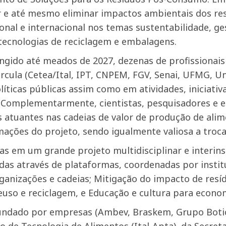
ir e até mesmo eliminar impactos ambientais dos r
onal e internacional nos temas sustentabilidade, ge
 tecnologias de reciclagem e embalagens.
ingido até meados de 2027, dezenas de profissionais 
ircula (Cetea/Ital, IPT, CNPEM, FGV, Senai, UFMG, 
íticas públicas assim como em atividades, iniciativ
 Complementarmente, cientistas, pesquisadores e es
is atuantes nas cadeias de valor de produção de al
ações do projeto, sendo igualmente valiosa a troc
s em um grande projeto multidisciplinar e interins
das através de plataformas, coordenadas por instit
ganizações e cadeias; Mitigação do impacto de resíd
euso e reciclagem, e Educação e cultura para economi
fundado por empresas (Ambev, Braskem, Grupo Botic