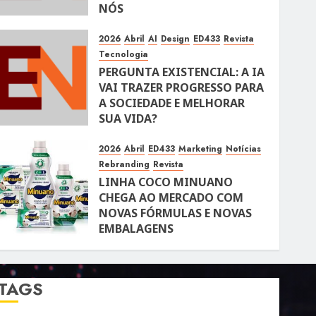
NÓS
10 DE ABRIL DE 2026
105
2026
Abril
AI
Design
ED433
Revista
Tecnologia
PERGUNTA EXISTENCIAL: A IA
VAI TRAZER PROGRESSO PARA
A SOCIEDADE E MELHORAR
SUA VIDA?
10 DE ABRIL DE 2026
100
2026
Abril
ED433
Marketing
Notícias
Rebranding
Revista
LINHA COCO MINUANO
CHEGA AO MERCADO COM
NOVAS FÓRMULAS E NOVAS
EMBALAGENS
10 DE ABRIL DE 2026
122
TAGS