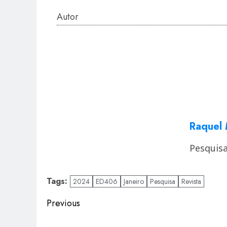
Autor
Raquel 
Pesquisa
Tags:
2024
ED406
Janeiro
Pesquisa
Revista
Post
Previous
navigation
Previous