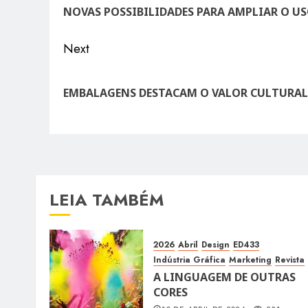
post:
NOVAS POSSIBILIDADES PARA AMPLIAR O U
Next
Next
post:
EMBALAGENS DESTACAM O VALOR CULTURAL
LEIA TAMBÉM
2026
Abril
Design
ED433
Indústria Gráfica
Marketing
Revista
A LINGUAGEM DE OUTRAS
CORES