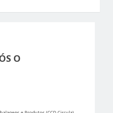
ÓS O
alagens e Produtos (CCD Circula),