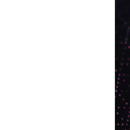
2024
2025
2026
Abril
Agosto
Bebidas
Competitividade
Conhecimento
Desenvolvimento
Design
Dezembro
ED406
ED407
ED414
ED416
ED417
ED418
ED420
ED421
ED424
ED426
ED431
ED432
ED433
Eventos
Fevereiro
Fronteiras
Industria
Inovação
Janeiro
Julho
Junho
Marketing
Março
Notícias
Novembro
Outubro
Pesquisa
Premio
Reciclagem
Revista
Selecionado pelo Editor