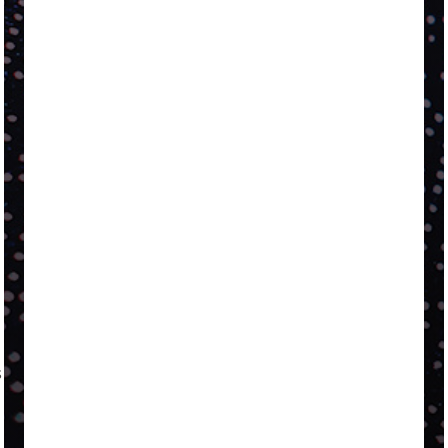
A LINGUAGEM DE OUTRAS CORES
ESTRATÉGIA, EXECUÇÃO E PESSOAS: O TRIÂNGULO
DA PERFORMANCE SUSTENTÁVEL
TALVEZ O MELHOR PRODUTO PARA NÓS SEJA
AQUELE QUE FOI FEITO PENSANDO EM NÓS
POR QUE O FUTURO DA RECICLAGEM DEPENDE DE
ESCALA, INCLUSÃO E TECNOLOGIA?
O DESENVOLVIMENTO DE EMBALAGENS COM UM
OLHAR SISTÊMICO
PERGUNTA EXISTENCIAL: A IA VAI TRAZER
PROGRESSO PARA A SOCIEDADE E MELHORAR SUA
VIDA?
SMURFIT WESTROCK REÚNE INOVAÇÃO E ALTA
TECNOLOGIA NO EXPERIENCE CENTER EM SÃO
PAULO
s
PAPIRUS AMPLIA ATUAÇÃO EM LOGÍSTICA REVERSA
LINHA COCO MINUANO CHEGA AO MERCADO COM
NOVAS FÓRMULAS E NOVAS EMBALAGENS