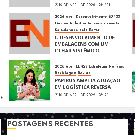
10 DE ABRIL DE 2026
221
2026
Abril
Desenvolvimento
ED433
Gestão
Industria
Inovação
Revista
Selecionado pelo Editor
O DESENVOLVIMENTO DE
EMBALAGENS COM UM
OLHAR SISTÊMICO
10 DE ABRIL DE 2026
116
2026
Abril
ED423
Estratégia
Notícias
Reciclagem
Revista
PAPIRUS AMPLIA ATUAÇÃO
EM LOGÍSTICA REVERSA
10 DE ABRIL DE 2026
91
E
POSTAGENS RECENTES