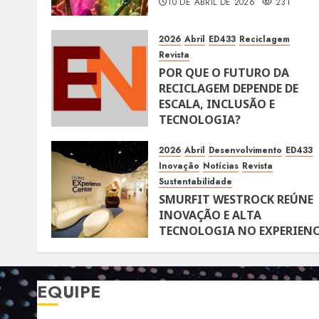
10 DE ABRIL DE 2026
231
2026
Abril
ED433
Reciclagem
Revista
POR QUE O FUTURO DA
RECICLAGEM DEPENDE DE
ESCALA, INCLUSÃO E
TECNOLOGIA?
10 DE ABRIL DE 2026
116
2026
Abril
Desenvolvimento
ED433
Inovação
Notícias
Revista
Sustentabilidade
SMURFIT WESTROCK REÚNE
INOVAÇÃO E ALTA
TECNOLOGIA NO EXPERIENC
CENTER EM SÃO PAULO
10 DE ABRIL DE 2026
118
EQUIPE