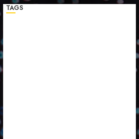
TAGS
2024
2025
2026
Abril
Agosto
Bebidas
Competitividade
Conhecimento
Desenvolvimento
Design
Dezembro
ED406
ED407
ED414
ED416
ED417
ED418
ED420
ED421
ED424
ED426
ED431
ED432
ED433
Eventos
Fevereiro
Fronteiras
Industria
Inovação
Janeiro
Julho
Junho
Marketing
Março
Notícias
Novembro
Outubro
Pesquisa
Premio
Reciclagem
Revista