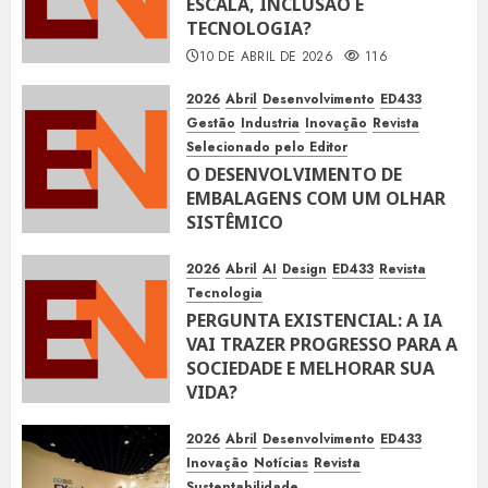
ESCALA, INCLUSÃO E
TECNOLOGIA?
10 DE ABRIL DE 2026
116
2026
Abril
Desenvolvimento
ED433
Gestão
Industria
Inovação
Revista
Selecionado pelo Editor
O DESENVOLVIMENTO DE
EMBALAGENS COM UM OLHAR
SISTÊMICO
10 DE ABRIL DE 2026
116
2026
Abril
AI
Design
ED433
Revista
Tecnologia
PERGUNTA EXISTENCIAL: A IA
VAI TRAZER PROGRESSO PARA A
SOCIEDADE E MELHORAR SUA
VIDA?
10 DE ABRIL DE 2026
100
2026
Abril
Desenvolvimento
ED433
Inovação
Notícias
Revista
Sustentabilidade