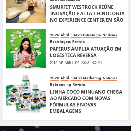
SMURFIT WESTROCK REÚNE
INOVAÇÃO E ALTA TECNOLOGIA
NO EXPERIENCE CENTER EM SÃO
PAULO
10 DE ABRIL DE 2026
118
2026
Abril
ED423
Estratégia
Notícias
Reciclagem
Revista
PAPIRUS AMPLIA ATUAÇÃO EM
LOGÍSTICA REVERSA
10 DE ABRIL DE 2026
91
2026
Abril
ED433
Marketing
Notícias
Rebranding
Revista
LINHA COCO MINUANO CHEGA
AO MERCADO COM NOVAS
FÓRMULAS E NOVAS
EMBALAGENS
10 DE ABRIL DE 2026
122