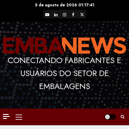
Skip
5 de agosto de 2026
01:17:42
to
YouTube
LinkedIn
Instagram
Facebook
X
content
CONECTANDO FABRICANTES E
USUÁRIOS DO SETOR DE
EMBALAGENS
Primary
Menu