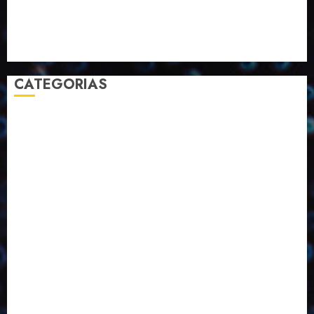
Selecionado pelo Editor
Setembro
Sustentabilidade
Tecnologia
CATEGORIAS
2023
2024
2025
2026
Abril
Agosto
Bebidas
Competitividade
Conhecimento
Desenvolvimento
Design
Dezembro
Economia Circular
ED406
ED407
ED413
ED414
ED415
ED416
ED417
ED418
ED421
ED423
ED424
ED425
Eventos
Fevereiro
Fronteiras
Industria
Inovação