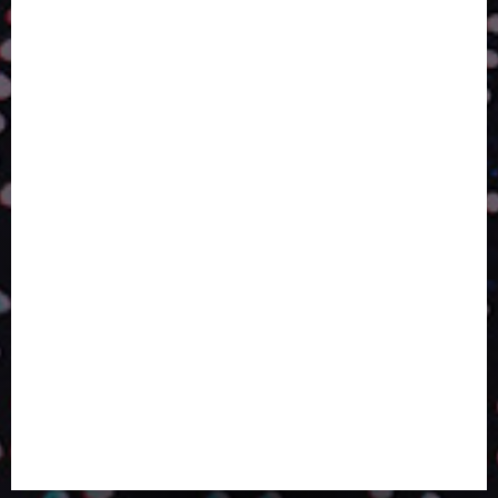
ESTRATÉGIA, EXECUÇÃO E PESSOAS: O TRIÂNGULO
DA PERFORMANCE SUSTENTÁVEL
TALVEZ O MELHOR PRODUTO PARA NÓS SEJA
AQUELE QUE FOI FEITO PENSANDO EM NÓS
POR QUE O FUTURO DA RECICLAGEM DEPENDE DE
ESCALA, INCLUSÃO E TECNOLOGIA?
O DESENVOLVIMENTO DE EMBALAGENS COM UM
OLHAR SISTÊMICO
PERGUNTA EXISTENCIAL: A IA VAI TRAZER
PROGRESSO PARA A SOCIEDADE E MELHORAR SUA
VIDA?
SMURFIT WESTROCK REÚNE INOVAÇÃO E ALTA
TECNOLOGIA NO EXPERIENCE CENTER EM SÃO
PAULO
PAPIRUS AMPLIA ATUAÇÃO EM LOGÍSTICA REVERSA
LINHA COCO MINUANO CHEGA AO MERCADO COM
NOVAS FÓRMULAS E NOVAS EMBALAGENS
A LINGUAGEM DA COR NA COMUNICAÇÃO