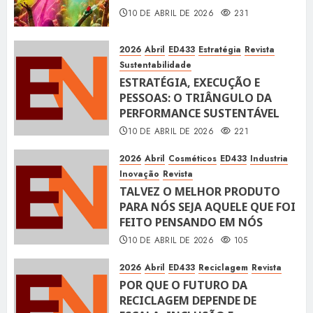
10 DE ABRIL DE 2026
231
2026
Abril
ED433
Estratégia
Revista
Sustentabilidade
ESTRATÉGIA, EXECUÇÃO E
PESSOAS: O TRIÂNGULO DA
PERFORMANCE SUSTENTÁVEL
10 DE ABRIL DE 2026
221
2026
Abril
Cosméticos
ED433
Industria
Inovação
Revista
TALVEZ O MELHOR PRODUTO
PARA NÓS SEJA AQUELE QUE FOI
FEITO PENSANDO EM NÓS
10 DE ABRIL DE 2026
105
2026
Abril
ED433
Reciclagem
Revista
POR QUE O FUTURO DA
RECICLAGEM DEPENDE DE