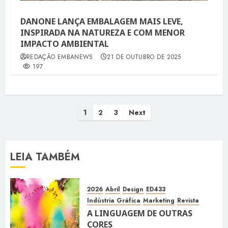
DANONE LANÇA EMBALAGEM MAIS LEVE,
INSPIRADA NA NATUREZA E COM MENOR
IMPACTO AMBIENTAL
REDAÇÃO EMBANEWS
21 DE OUTUBRO DE 2025
197
Paginação
1
2
3
Next
de
posts
LEIA TAMBÉM
2026
Abril
Design
ED433
Indústria Gráfica
Marketing
Revista
A LINGUAGEM DE OUTRAS
CORES