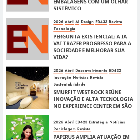
EMBALAGENS COM UM OLHAR
SISTÊMICO
10 DE ABRIL DE 2026
116
2026
Abril
AI
Design
ED433
Revista
Tecnologia
PERGUNTA EXISTENCIAL: A IA
VAI TRAZER PROGRESSO PARA A
SOCIEDADE E MELHORAR SUA
VIDA?
10 DE ABRIL DE 2026
100
2026
Abril
Desenvolvimento
ED433
Inovação
Notícias
Revista
Sustentabilidade
SMURFIT WESTROCK REÚNE
INOVAÇÃO E ALTA TECNOLOGIA
NO EXPERIENCE CENTER EM SÃO
PAULO
10 DE ABRIL DE 2026
119
2026
Abril
ED423
Estratégia
Notícias
Reciclagem
Revista
PAPIRUS AMPLIA ATUAÇÃO EM