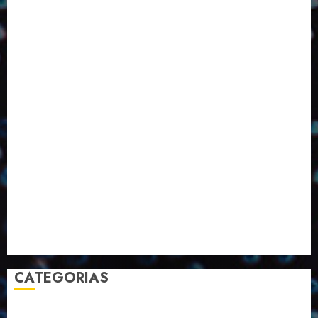
ED416
ED417
ED418
ED420
ED421
ED424
ED426
ED431
ED432
ED433
Eventos
Fevereiro
Fronteiras
Industria
Inovação
Janeiro
Julho
Junho
Marketing
Março
Notícias
Novembro
Outubro
Pesquisa
Premio
Reciclagem
Revista
Selecionado pelo Editor
Setembro
Sustentabilidade
Tecnologia
CATEGORIAS