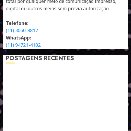
total por qualquer meio de comunicação impresso,
digital ou outros meios sem prévia autorização.
Telefone:
(11) 3060-8817
WhatsApp:
(11) 94721-4102
POSTAGENS RECENTES
A LINGUAGEM DE OUTRAS CORES
ESTRATÉGIA, EXECUÇÃO E PESSOAS: O TRIÂNGULO
DA PERFORMANCE SUSTENTÁVEL
TALVEZ O MELHOR PRODUTO PARA NÓS SEJA
AQUELE QUE FOI FEITO PENSANDO EM NÓS
POR QUE O FUTURO DA RECICLAGEM DEPENDE DE
ESCALA, INCLUSÃO E TECNOLOGIA?
O DESENVOLVIMENTO DE EMBALAGENS COM UM