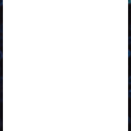
2023
2024
2025
2026
Abril
Agosto
Bebidas
Competitividade
Conhecimento
Desenvolvimento
Design
Dezembro
Economia Circular
ED406
ED407
ED413
ED414
ED415
ED416
ED417
ED418
ED421
ED423
ED424
ED425
Eventos
Fevereiro
Fronteiras
Industria
Inovação
Janeiro
Julho
Junho
Marketing
Março
Notícias
Novembro
Outubro
Pesquisa
Reciclagem
Revista
Selecionado pelo Editor
Setembro
Sustentabilidade
Tecnologia