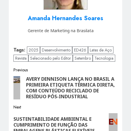
Amanda Hernandes Soares
Gerente de Marketing na Brasilata
Tags:
2025
Desenvolvimento
ED426
Latas de Aço
Revista
Selecionado pelo Editor
Setembro
Tecnologia
Post
Previous
AVERY DENNISON LANÇA NO BRASIL A
Previous
navigation
PRIMEIRA ETIQUETA TÉRMICA DIRETA,
post:
COM CONTEÚDO RECICLADO DE
RESÍDUO PÓS-INDUSTRIAL
Next
Next
SUSTENTABILIDADE AMBIENTAL E
post:
CUMPRIMENTO DE FUNÇÃO DAS
EMBALAGENS PLÁSTICAS FLEXÍVEIS