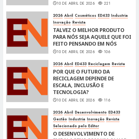
10 DE ABRIL DE 2026
221
2026
Abril
Cosméticos
ED433
Industria
Inovação
Revista
TALVEZ O MELHOR PRODUTO
PARA NÓS SEJA AQUELE QUE FOI
FEITO PENSANDO EM NÓS
10 DE ABRIL DE 2026
106
2026
Abril
ED433
Reciclagem
Revista
POR QUE O FUTURO DA
RECICLAGEM DEPENDE DE
ESCALA, INCLUSÃO E
TECNOLOGIA?
10 DE ABRIL DE 2026
116
2026
Abril
Desenvolvimento
ED433
Gestão
Industria
Inovação
Revista
Selecionado pelo Editor
O DESENVOLVIMENTO DE