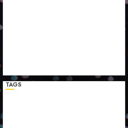
OLHAR SISTÊMICO
PERGUNTA EXISTENCIAL: A IA VAI TRAZER
PROGRESSO PARA A SOCIEDADE E MELHORAR SUA
VIDA?
SMURFIT WESTROCK REÚNE INOVAÇÃO E ALTA
TECNOLOGIA NO EXPERIENCE CENTER EM SÃO
PAULO
PAPIRUS AMPLIA ATUAÇÃO EM LOGÍSTICA REVERSA
LINHA COCO MINUANO CHEGA AO MERCADO COM
NOVAS FÓRMULAS E NOVAS EMBALAGENS
A LINGUAGEM DA COR NA COMUNICAÇÃO
TAGS
2024
2025
2026
Abril
Agosto
Bebidas
Competitividade
Conhecimento
Desenvolvimento
Design
Dezembro
ED406
ED407
ED414