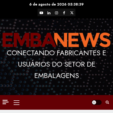
Skip
6 de agosto de 2026
05:38:40
to
YouTube
LinkedIn
Instagram
Facebook
X
content
CONECTANDO FABRICANTES E
USUÁRIOS DO SETOR DE
EMBALAGENS
Primary
Menu