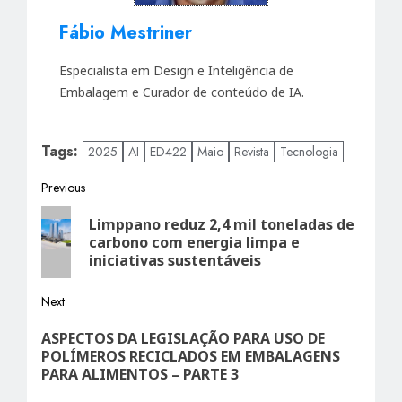
Fábio Mestriner
Especialista em Design e Inteligência de
Embalagem e Curador de conteúdo de IA.
Tags:
2025
AI
ED422
Maio
Revista
Tecnologia
Post
Previous
Previous
navigation
Limppano reduz 2,4 mil toneladas de
post:
carbono com energia limpa e
iniciativas sustentáveis
Next
Next
ASPECTOS DA LEGISLAÇÃO PARA USO DE
post:
POLÍMEROS RECICLADOS EM EMBALAGENS
PARA ALIMENTOS – PARTE 3