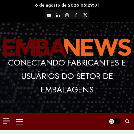
Skip
6 de agosto de 2026
05:29:32
to
YouTube
LinkedIn
Instagram
Facebook
X
content
CONECTANDO FABRICANTES E
USUÁRIOS DO SETOR DE
EMBALAGENS
Primary
Menu