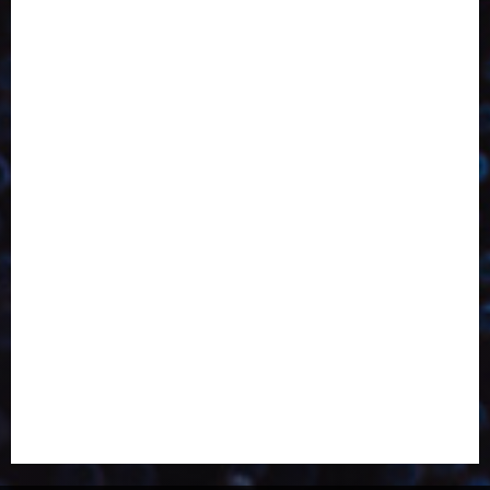
Bebidas
Competitividade
Conhecimento
Desenvolvimento
Design
Dezembro
Economia Circular
ED406
ED407
ED413
ED414
ED415
ED416
ED417
ED418
ED421
ED423
ED424
ED425
Eventos
Fevereiro
Fronteiras
Industria
Inovação
Janeiro
Julho
Junho
Marketing
Março
Notícias
Novembro
Outubro
Pesquisa
Reciclagem
Revista
Selecionado pelo Editor
Setembro
Sustentabilidade
Tecnologia