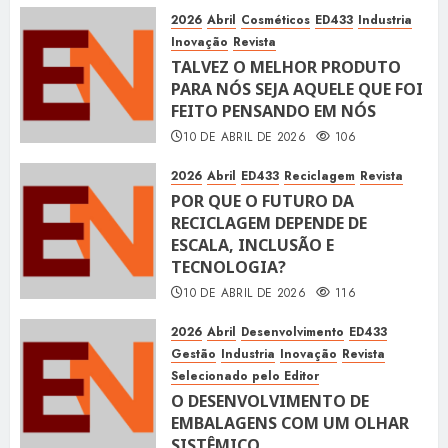
2026
Abril
Cosméticos
ED433
Industria
Inovação
Revista
TALVEZ O MELHOR PRODUTO
PARA NÓS SEJA AQUELE QUE FOI
FEITO PENSANDO EM NÓS
10 DE ABRIL DE 2026
106
2026
Abril
ED433
Reciclagem
Revista
POR QUE O FUTURO DA
RECICLAGEM DEPENDE DE
ESCALA, INCLUSÃO E
TECNOLOGIA?
10 DE ABRIL DE 2026
116
2026
Abril
Desenvolvimento
ED433
Gestão
Industria
Inovação
Revista
Selecionado pelo Editor
O DESENVOLVIMENTO DE
EMBALAGENS COM UM OLHAR
SISTÊMICO