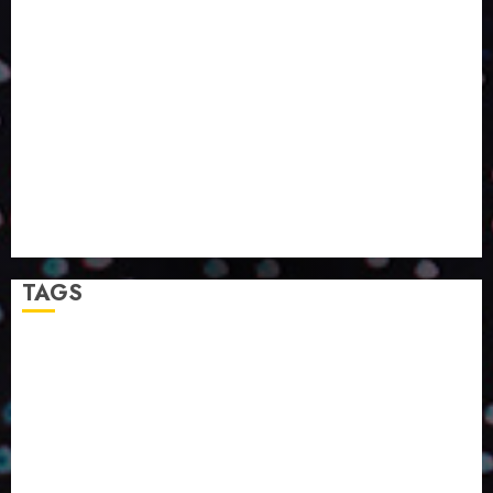
PROGRESSO PARA A SOCIEDADE E MELHORAR SUA
VIDA?
SMURFIT WESTROCK REÚNE INOVAÇÃO E ALTA
TECNOLOGIA NO EXPERIENCE CENTER EM SÃO
PAULO
PAPIRUS AMPLIA ATUAÇÃO EM LOGÍSTICA REVERSA
LINHA COCO MINUANO CHEGA AO MERCADO COM
NOVAS FÓRMULAS E NOVAS EMBALAGENS
A LINGUAGEM DA COR NA COMUNICAÇÃO
TAGS
2024
2025
2026
Abril
Agosto
Bebidas
Competitividade
Conhecimento
Desenvolvimento
Design
Dezembro
ED406
ED407
ED414