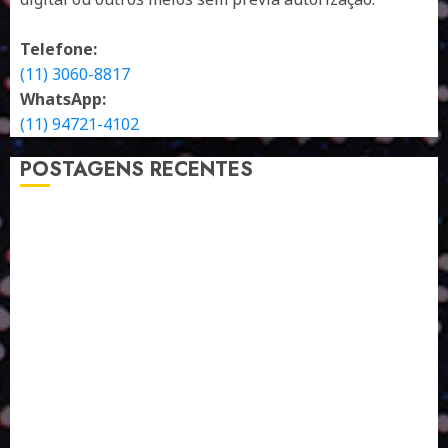
Telefone:
(11) 3060-8817
WhatsApp:
(11) 94721-4102
POSTAGENS RECENTES
A LINGUAGEM DE OUTRAS CORES
ESTRATÉGIA, EXECUÇÃO E PESSOAS: O TRIÂNGULO
DA PERFORMANCE SUSTENTÁVEL
TALVEZ O MELHOR PRODUTO PARA NÓS SEJA
AQUELE QUE FOI FEITO PENSANDO EM NÓS
POR QUE O FUTURO DA RECICLAGEM DEPENDE DE
ESCALA, INCLUSÃO E TECNOLOGIA?
O DESENVOLVIMENTO DE EMBALAGENS COM UM
OLHAR SISTÊMICO
PERGUNTA EXISTENCIAL: A IA VAI TRAZER