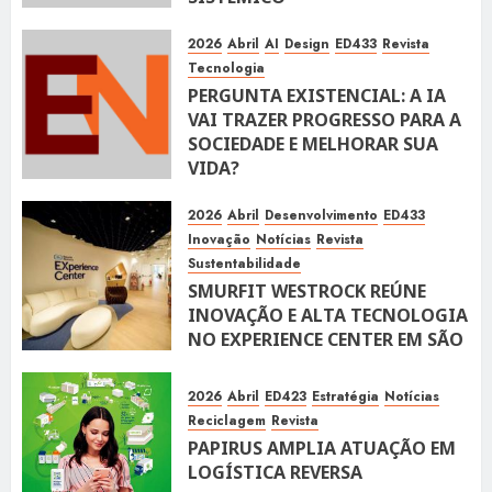
10 DE ABRIL DE 2026
116
2026
Abril
AI
Design
ED433
Revista
Tecnologia
PERGUNTA EXISTENCIAL: A IA
VAI TRAZER PROGRESSO PARA A
SOCIEDADE E MELHORAR SUA
VIDA?
10 DE ABRIL DE 2026
100
2026
Abril
Desenvolvimento
ED433
Inovação
Notícias
Revista
Sustentabilidade
SMURFIT WESTROCK REÚNE
INOVAÇÃO E ALTA TECNOLOGIA
NO EXPERIENCE CENTER EM SÃO
PAULO
10 DE ABRIL DE 2026
119
2026
Abril
ED423
Estratégia
Notícias
Reciclagem
Revista
PAPIRUS AMPLIA ATUAÇÃO EM
LOGÍSTICA REVERSA