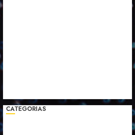
ED416
ED417
ED418
ED420
ED421
ED424
ED426
ED431
ED432
ED433
Eventos
Fevereiro
Fronteiras
Industria
Inovação
Janeiro
Julho
Junho
Marketing
Março
Notícias
Novembro
Outubro
Pesquisa
Premio
Reciclagem
Revista
Selecionado pelo Editor
Setembro
Sustentabilidade
Tecnologia
CATEGORIAS
2023
2024
2025
2026
Abril
Agosto