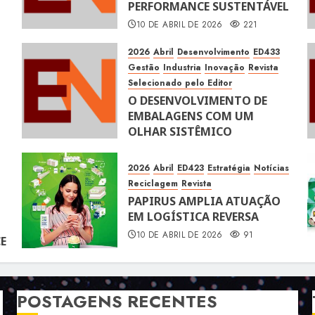
PERFORMANCE SUSTENTÁVEL
10 DE ABRIL DE 2026
221
2026
Abril
Desenvolvimento
ED433
Gestão
Industria
Inovação
Revista
Selecionado pelo Editor
O DESENVOLVIMENTO DE
EMBALAGENS COM UM
OLHAR SISTÊMICO
10 DE ABRIL DE 2026
115
2026
Abril
ED423
Estratégia
Notícias
Reciclagem
Revista
PAPIRUS AMPLIA ATUAÇÃO
EM LOGÍSTICA REVERSA
10 DE ABRIL DE 2026
91
E
POSTAGENS RECENTES