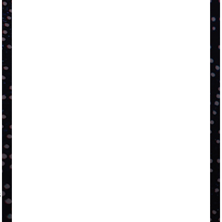
A LINGUAGEM DE OUTRAS CORES
ESTRATÉGIA, EXECUÇÃO E PESSOAS: O TRIÂNGULO
DA PERFORMANCE SUSTENTÁVEL
TALVEZ O MELHOR PRODUTO PARA NÓS SEJA
AQUELE QUE FOI FEITO PENSANDO EM NÓS
POR QUE O FUTURO DA RECICLAGEM DEPENDE DE
ESCALA, INCLUSÃO E TECNOLOGIA?
O DESENVOLVIMENTO DE EMBALAGENS COM UM
OLHAR SISTÊMICO
PERGUNTA EXISTENCIAL: A IA VAI TRAZER
PROGRESSO PARA A SOCIEDADE E MELHORAR SUA
VIDA?
SMURFIT WESTROCK REÚNE INOVAÇÃO E ALTA
TECNOLOGIA NO EXPERIENCE CENTER EM SÃO
PAULO
s
PAPIRUS AMPLIA ATUAÇÃO EM LOGÍSTICA REVERSA
LINHA COCO MINUANO CHEGA AO MERCADO COM