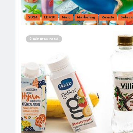
2024
ED410
Maio
Marketing
Revista
Seleci
2 minutes read