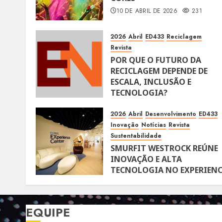
10 DE ABRIL DE 2026
231
2026
Abril
ED433
Reciclagem
Revista
POR QUE O FUTURO DA
RECICLAGEM DEPENDE DE
ESCALA, INCLUSÃO E
TECNOLOGIA?
10 DE ABRIL DE 2026
115
2026
Abril
Desenvolvimento
ED433
Inovação
Notícias
Revista
Sustentabilidade
SMURFIT WESTROCK REÚNE
INOVAÇÃO E ALTA
TECNOLOGIA NO EXPERIENC
CENTER EM SÃO PAULO
10 DE ABRIL DE 2026
118
EQUIPE