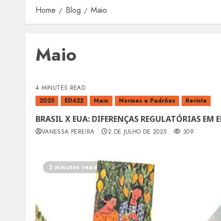
Home
Blog
Maio
Maio
4 MINUTES READ
2025
ED422
Maio
Normas e Padrões
Revista
BRASIL X EUA: DIFERENÇAS REGULATÓRIAS EM
VANESSA PEREIRA
2 DE JULHO DE 2025
309
2 minutes read