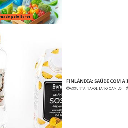
onado pelo Editor
FINLÂNDIA: SAÚDE COM A
ASSUNTA NAPOLITANO CAMILO