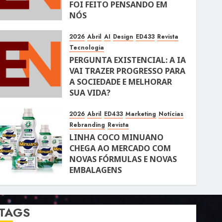
FOI FEITO PENSANDO EM
NÓS
10 DE ABRIL DE 2026
105
2026
Abril
AI
Design
ED433
Revista
Tecnologia
PERGUNTA EXISTENCIAL: A IA
VAI TRAZER PROGRESSO PARA
A SOCIEDADE E MELHORAR
SUA VIDA?
10 DE ABRIL DE 2026
100
2026
Abril
ED433
Marketing
Notícias
Rebranding
Revista
LINHA COCO MINUANO
CHEGA AO MERCADO COM
NOVAS FÓRMULAS E NOVAS
EMBALAGENS
10 DE ABRIL DE 2026
122
TAGS