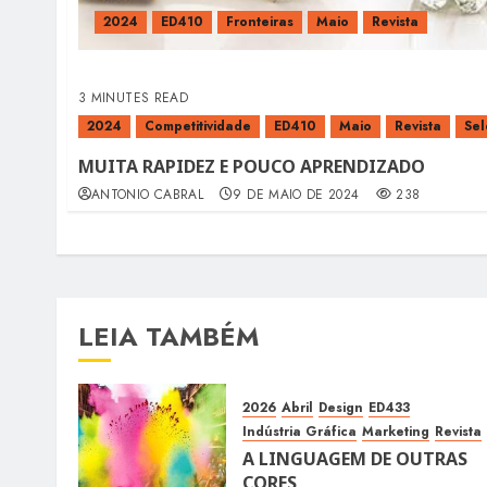
2024
ED410
Fronteiras
Maio
Revista
3 MINUTES READ
2024
Competitividade
ED410
Maio
Revista
Sel
MUITA RAPIDEZ E POUCO APRENDIZADO
ANTONIO CABRAL
9 DE MAIO DE 2024
238
LEIA TAMBÉM
2026
Abril
Design
ED433
Indústria Gráfica
Marketing
Revista
A LINGUAGEM DE OUTRAS
CORES