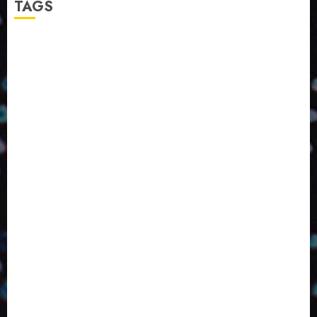
TAGS
2024
2025
2026
Abril
Agosto
Bebidas
Competitividade
Conhecimento
Desenvolvimento
Design
Dezembro
ED406
ED407
ED414
ED416
ED417
ED418
ED420
ED421
ED424
ED426
ED431
ED432
ED433
Eventos
Fevereiro
Fronteiras
Industria
Inovação
Janeiro
Julho
Junho
Marketing
Março
Notícias
Novembro
Outubro
Pesquisa
Premio
Reciclagem
Revista