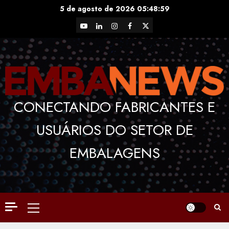
Skip
5 de agosto de 2026
05:49:00
to
YouTube
LinkedIn
Instagram
Facebook
X
content
CONECTANDO FABRICANTES E
USUÁRIOS DO SETOR DE
EMBALAGENS
Primary
Menu