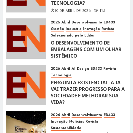
TECNOLOGIA?
10 DE ABRIL DE 2026
115
2026
Abril
Desenvolvimento
ED433
Gestão
Industria
Inovação
Revista
Selecionado pelo Editor
O DESENVOLVIMENTO DE
EMBALAGENS COM UM OLHAR
SISTÊMICO
10 DE ABRIL DE 2026
115
2026
Abril
AI
Design
ED433
Revista
Tecnologia
PERGUNTA EXISTENCIAL: A IA
VAI TRAZER PROGRESSO PARA A
SOCIEDADE E MELHORAR SUA
VIDA?
10 DE ABRIL DE 2026
100
2026
Abril
Desenvolvimento
ED433
Inovação
Notícias
Revista
Sustentabilidade