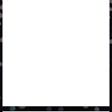
DA PERFORMANCE SUSTENTÁVEL
TALVEZ O MELHOR PRODUTO PARA NÓS SEJA
AQUELE QUE FOI FEITO PENSANDO EM NÓS
POR QUE O FUTURO DA RECICLAGEM DEPENDE DE
ESCALA, INCLUSÃO E TECNOLOGIA?
O DESENVOLVIMENTO DE EMBALAGENS COM UM
OLHAR SISTÊMICO
PERGUNTA EXISTENCIAL: A IA VAI TRAZER
PROGRESSO PARA A SOCIEDADE E MELHORAR SUA
VIDA?
SMURFIT WESTROCK REÚNE INOVAÇÃO E ALTA
TECNOLOGIA NO EXPERIENCE CENTER EM SÃO
PAULO
PAPIRUS AMPLIA ATUAÇÃO EM LOGÍSTICA REVERSA
LINHA COCO MINUANO CHEGA AO MERCADO COM
NOVAS FÓRMULAS E NOVAS EMBALAGENS
A LINGUAGEM DA COR NA COMUNICAÇÃO