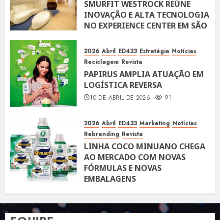
SMURFIT WESTROCK REÚNE
INOVAÇÃO E ALTA TECNOLOGIA
NO EXPERIENCE CENTER EM SÃO
PAULO
10 DE ABRIL DE 2026
118
2026
Abril
ED423
Estratégia
Notícias
Reciclagem
Revista
PAPIRUS AMPLIA ATUAÇÃO EM
LOGÍSTICA REVERSA
10 DE ABRIL DE 2026
91
2026
Abril
ED433
Marketing
Notícias
Rebranding
Revista
LINHA COCO MINUANO CHEGA
AO MERCADO COM NOVAS
FÓRMULAS E NOVAS
EMBALAGENS
10 DE ABRIL DE 2026
122