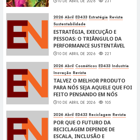
10 DE ABRIL DE 2026
231
2026
Abril
ED433
Estratégia
Revista
Sustentabilidade
ESTRATÉGIA, EXECUÇÃO E
PESSOAS: O TRIÂNGULO DA
PERFORMANCE SUSTENTÁVEL
10 DE ABRIL DE 2026
221
2026
Abril
Cosméticos
ED433
Industria
Inovação
Revista
TALVEZ O MELHOR PRODUTO
PARA NÓS SEJA AQUELE QUE FOI
FEITO PENSANDO EM NÓS
10 DE ABRIL DE 2026
105
2026
Abril
ED433
Reciclagem
Revista
POR QUE O FUTURO DA
RECICLAGEM DEPENDE DE
ESCALA, INCLUSÃO E