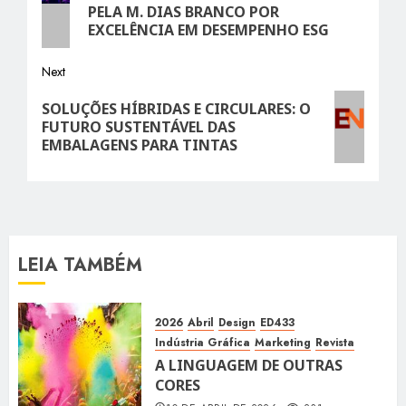
post:
PELA M. DIAS BRANCO POR
EXCELÊNCIA EM DESEMPENHO ESG
Next
Next
SOLUÇÕES HÍBRIDAS E CIRCULARES: O
post:
FUTURO SUSTENTÁVEL DAS
EMBALAGENS PARA TINTAS
LEIA TAMBÉM
2026
Abril
Design
ED433
Indústria Gráfica
Marketing
Revista
A LINGUAGEM DE OUTRAS
CORES