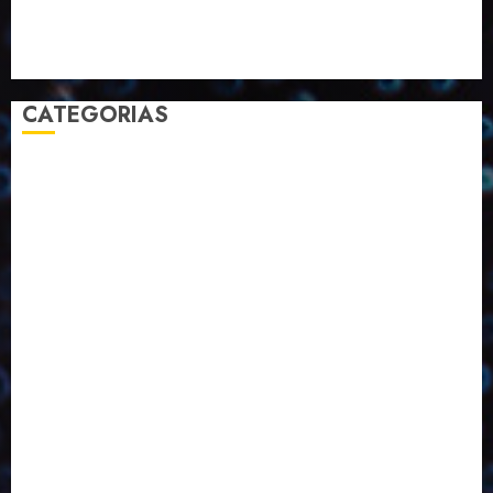
Selecionado pelo Editor
Setembro
Sustentabilidade
Tecnologia
CATEGORIAS
2023
2024
2025
2026
Abril
Agosto
Bebidas
Competitividade
Conhecimento
Desenvolvimento
Design
Dezembro
Economia Circular
ED406
ED407
ED413
ED414
ED415
ED416
ED417
ED418
ED421
ED423
ED424
ED425
Eventos
Fevereiro
Fronteiras
Industria
Inovação