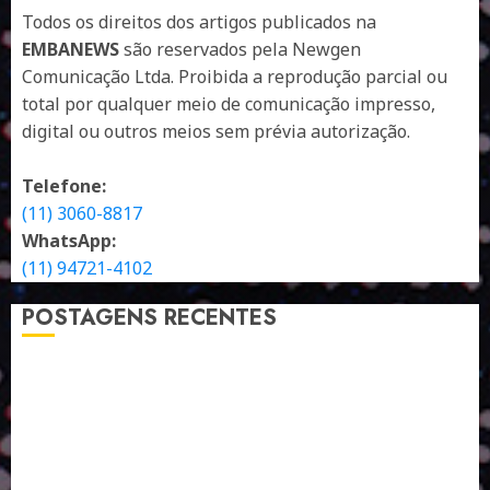
Todos os direitos dos artigos publicados na
EMBANEWS
são reservados pela Newgen
Comunicação Ltda. Proibida a reprodução parcial ou
total por qualquer meio de comunicação impresso,
digital ou outros meios sem prévia autorização.
Telefone:
(11) 3060-8817
WhatsApp:
(11) 94721-4102
POSTAGENS RECENTES
A LINGUAGEM DE OUTRAS CORES
ESTRATÉGIA, EXECUÇÃO E PESSOAS: O TRIÂNGULO
DA PERFORMANCE SUSTENTÁVEL
TALVEZ O MELHOR PRODUTO PARA NÓS SEJA
AQUELE QUE FOI FEITO PENSANDO EM NÓS