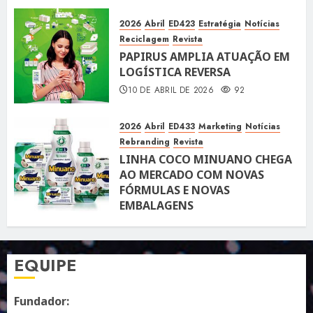
PAULO
10 DE ABRIL DE 2026
119
2026
Abril
ED423
Estratégia
Notícias
Reciclagem
Revista
PAPIRUS AMPLIA ATUAÇÃO EM
LOGÍSTICA REVERSA
10 DE ABRIL DE 2026
92
2026
Abril
ED433
Marketing
Notícias
Rebranding
Revista
LINHA COCO MINUANO CHEGA
AO MERCADO COM NOVAS
FÓRMULAS E NOVAS
EMBALAGENS
10 DE ABRIL DE 2026
122
EQUIPE
Fundador: