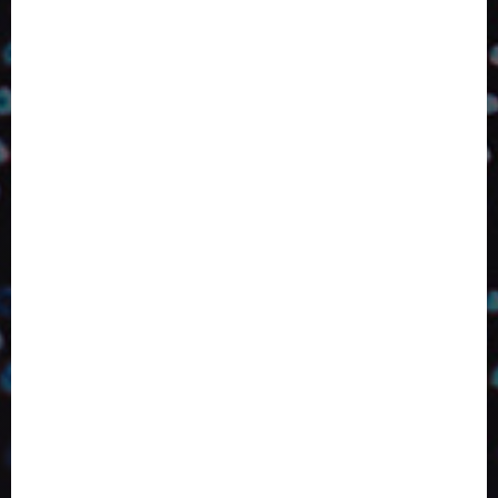
Competitividade
Conhecimento
Desenvolvimento
Design
Dezembro
ED406
ED407
ED414
ED416
ED417
ED418
ED420
ED421
ED424
ED426
ED431
ED432
ED433
Eventos
Fevereiro
Fronteiras
Industria
Inovação
Janeiro
Julho
Junho
Marketing
Março
Notícias
Novembro
Outubro
Pesquisa
Premio
Reciclagem
Revista
Selecionado pelo Editor
Setembro
Sustentabilidade
Tecnologia