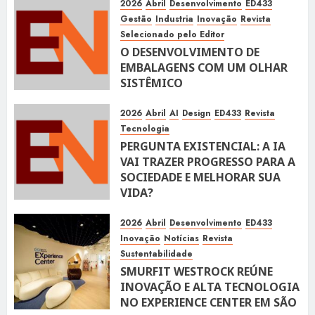
2026
Abril
Desenvolvimento
ED433
Gestão
Industria
Inovação
Revista
Selecionado pelo Editor
O DESENVOLVIMENTO DE
EMBALAGENS COM UM OLHAR
SISTÊMICO
10 DE ABRIL DE 2026
116
2026
Abril
AI
Design
ED433
Revista
Tecnologia
PERGUNTA EXISTENCIAL: A IA
VAI TRAZER PROGRESSO PARA A
SOCIEDADE E MELHORAR SUA
VIDA?
10 DE ABRIL DE 2026
100
2026
Abril
Desenvolvimento
ED433
Inovação
Notícias
Revista
Sustentabilidade
SMURFIT WESTROCK REÚNE
INOVAÇÃO E ALTA TECNOLOGIA
NO EXPERIENCE CENTER EM SÃO