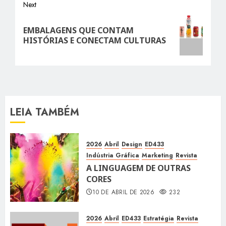
Next
Next
EMBALAGENS QUE CONTAM
post:
HISTÓRIAS E CONECTAM CULTURAS
LEIA TAMBÉM
2026
Abril
Design
ED433
Indústria Gráfica
Marketing
Revista
A LINGUAGEM DE OUTRAS
CORES
10 DE ABRIL DE 2026
232
2026
Abril
ED433
Estratégia
Revista