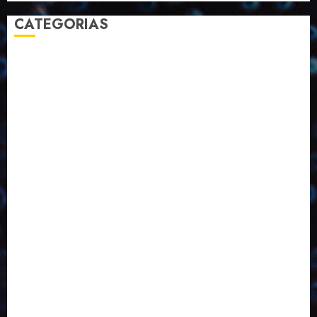
CATEGORIAS
2023
2024
2025
2026
Abril
Agosto
Bebidas
Competitividade
Conhecimento
Desenvolvimento
Design
Dezembro
Economia Circular
ED406
ED407
ED413
ED414
ED415
ED416
ED417
ED418
ED421
ED423
ED424
ED425
Eventos
Fevereiro
Fronteiras
Industria
Inovação
Janeiro
Julho
Junho
Marketing
Março
Notícias
Novembro
Outubro
Pesquisa