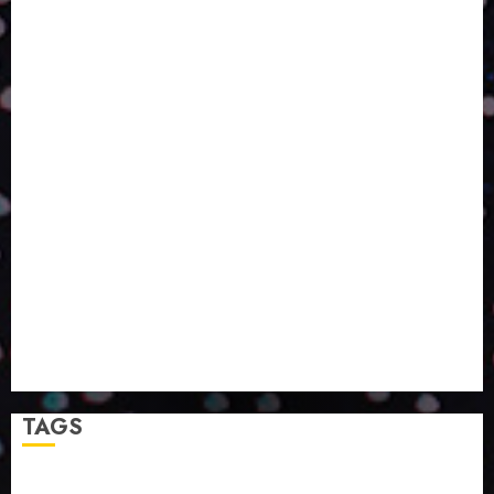
POR QUE O FUTURO DA RECICLAGEM DEPENDE DE
ESCALA, INCLUSÃO E TECNOLOGIA?
O DESENVOLVIMENTO DE EMBALAGENS COM UM
OLHAR SISTÊMICO
PERGUNTA EXISTENCIAL: A IA VAI TRAZER
PROGRESSO PARA A SOCIEDADE E MELHORAR SUA
VIDA?
SMURFIT WESTROCK REÚNE INOVAÇÃO E ALTA
TECNOLOGIA NO EXPERIENCE CENTER EM SÃO
PAULO
PAPIRUS AMPLIA ATUAÇÃO EM LOGÍSTICA REVERSA
LINHA COCO MINUANO CHEGA AO MERCADO COM
NOVAS FÓRMULAS E NOVAS EMBALAGENS
A LINGUAGEM DA COR NA COMUNICAÇÃO
TAGS
2024
2025
2026
Abril
Agosto
Bebidas