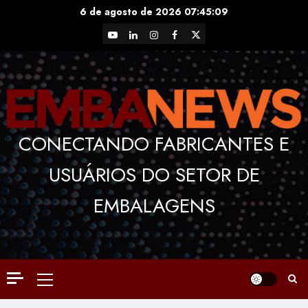
Skip
6 de agosto de 2026
07:45:10
to
YouTube
LinkedIn
Instagram
Facebook
X
content
CONECTANDO FABRICANTES E
USUÁRIOS DO SETOR DE
EMBALAGENS
Primary
Menu