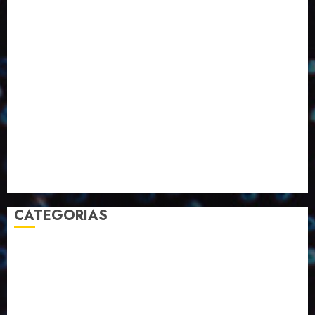
Eventos
Fevereiro
Fronteiras
Industria
Inovação
Janeiro
Julho
Junho
Marketing
Março
Notícias
Novembro
Outubro
Pesquisa
Premio
Reciclagem
Revista
Selecionado pelo Editor
Setembro
Sustentabilidade
Tecnologia
CATEGORIAS
2023
2024
2025
2026
Abril
Agosto
Bebidas
Competitividade
Conhecimento