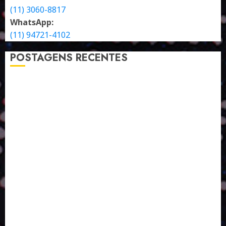
(11) 3060-8817
WhatsApp:
(11) 94721-4102
POSTAGENS RECENTES
A LINGUAGEM DE OUTRAS CORES
ESTRATÉGIA, EXECUÇÃO E PESSOAS: O TRIÂNGULO
DA PERFORMANCE SUSTENTÁVEL
TALVEZ O MELHOR PRODUTO PARA NÓS SEJA
AQUELE QUE FOI FEITO PENSANDO EM NÓS
POR QUE O FUTURO DA RECICLAGEM DEPENDE DE
ESCALA, INCLUSÃO E TECNOLOGIA?
O DESENVOLVIMENTO DE EMBALAGENS COM UM
OLHAR SISTÊMICO
PERGUNTA EXISTENCIAL: A IA VAI TRAZER
PROGRESSO PARA A SOCIEDADE E MELHORAR SUA
VIDA?