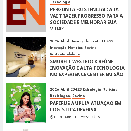
Tecnologia
PERGUNTA EXISTENCIAL: A IA
VAI TRAZER PROGRESSO PARA A
SOCIEDADE E MELHORAR SUA
VIDA?
10 DE ABRIL DE 2026
100
2026
Abril
Desenvolvimento
ED433
Inovação
Notícias
Revista
Sustentabilidade
SMURFIT WESTROCK REÚNE
INOVAÇÃO E ALTA TECNOLOGIA
NO EXPERIENCE CENTER EM SÃO
PAULO
10 DE ABRIL DE 2026
118
2026
Abril
ED423
Estratégia
Notícias
Reciclagem
Revista
PAPIRUS AMPLIA ATUAÇÃO EM
LOGÍSTICA REVERSA
10 DE ABRIL DE 2026
91