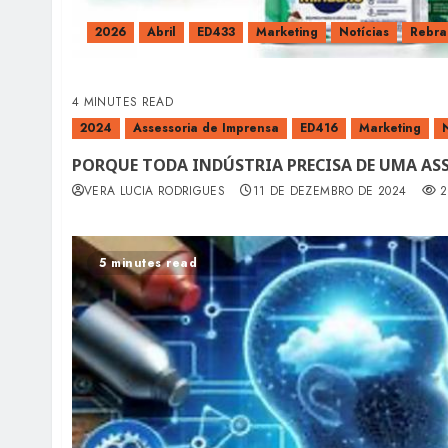
2026
Abril
ED433
Marketing
Notícias
Rebra
4 MINUTES READ
2024
Assessoria de Imprensa
ED416
Marketing
PORQUE TODA INDÚSTRIA PRECISA DE UMA ASS
VERA LUCIA RODRIGUES
11 DE DEZEMBRO DE 2024
2
5 minutes read