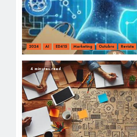
2024
AI
ED415
Marketing
Outubro
Revista
4 minutes read