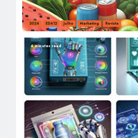
2024
ED412
Julho
Marketing
Revista
4 minutes read