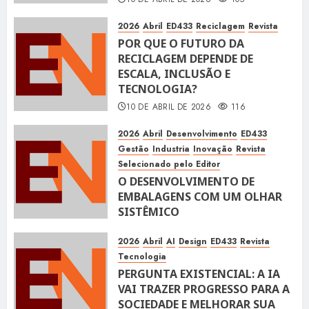
2026
Abril
ED433
Reciclagem
Revista
POR QUE O FUTURO DA
RECICLAGEM DEPENDE DE
ESCALA, INCLUSÃO E
TECNOLOGIA?
10 DE ABRIL DE 2026
116
2026
Abril
Desenvolvimento
ED433
Gestão
Industria
Inovação
Revista
Selecionado pelo Editor
O DESENVOLVIMENTO DE
EMBALAGENS COM UM OLHAR
SISTÊMICO
10 DE ABRIL DE 2026
116
2026
Abril
AI
Design
ED433
Revista
Tecnologia
PERGUNTA EXISTENCIAL: A IA
VAI TRAZER PROGRESSO PARA A
SOCIEDADE E MELHORAR SUA