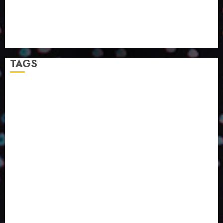
PAPIRUS AMPLIA ATUAÇÃO EM LOGÍSTICA REVERSA
LINHA COCO MINUANO CHEGA AO MERCADO COM
NOVAS FÓRMULAS E NOVAS EMBALAGENS
A LINGUAGEM DA COR NA COMUNICAÇÃO
TAGS
2024
2025
2026
Abril
Agosto
Bebidas
Competitividade
Conhecimento
Desenvolvimento
Design
Dezembro
ED406
ED407
ED414
ED416
ED417
ED418
ED420
ED421
ED424
ED426
ED431
ED432
ED433
Eventos
Fevereiro
Fronteiras
Industria
Inovação
Janeiro
Julho
Junho
Marketing