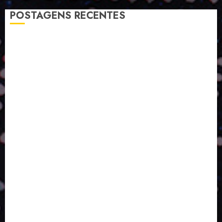
POSTAGENS RECENTES
A LINGUAGEM DE OUTRAS CORES
ESTRATÉGIA, EXECUÇÃO E PESSOAS: O TRIÂNGULO
DA PERFORMANCE SUSTENTÁVEL
TALVEZ O MELHOR PRODUTO PARA NÓS SEJA
AQUELE QUE FOI FEITO PENSANDO EM NÓS
POR QUE O FUTURO DA RECICLAGEM DEPENDE DE
ESCALA, INCLUSÃO E TECNOLOGIA?
O DESENVOLVIMENTO DE EMBALAGENS COM UM
OLHAR SISTÊMICO
PERGUNTA EXISTENCIAL: A IA VAI TRAZER
PROGRESSO PARA A SOCIEDADE E MELHORAR SUA
VIDA?
SMURFIT WESTROCK REÚNE INOVAÇÃO E ALTA
TECNOLOGIA NO EXPERIENCE CENTER EM SÃO
PAULO