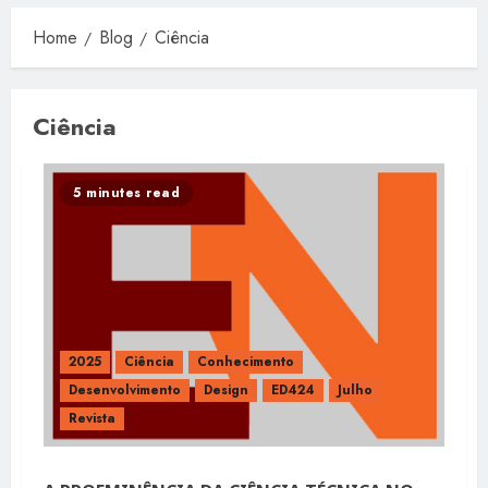
Home
Blog
Ciência
Ciência
5 minutes read
2025
Ciência
Conhecimento
Desenvolvimento
Design
ED424
Julho
Revista