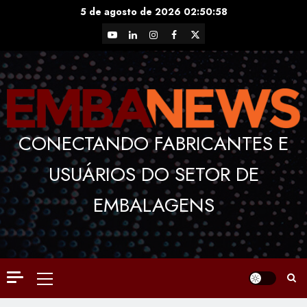
Skip
5 de agosto de 2026
02:50:59
to
YouTube
LinkedIn
Instagram
Facebook
X
content
CONECTANDO FABRICANTES E
USUÁRIOS DO SETOR DE
EMBALAGENS
Primary
Menu