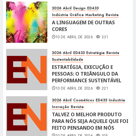
2026
Abril
Design
ED433
Indústria Gráfica
Marketing
Revista
A LINGUAGEM DE OUTRAS
CORES
10 DE ABRIL DE 2026
231
2026
Abril
ED433
Estratégia
Revista
Sustentabilidade
ESTRATÉGIA, EXECUÇÃO E
PESSOAS: O TRIÂNGULO DA
PERFORMANCE SUSTENTÁVEL
10 DE ABRIL DE 2026
221
2026
Abril
Cosméticos
ED433
Industria
Inovação
Revista
TALVEZ O MELHOR PRODUTO
PARA NÓS SEJA AQUELE QUE FOI
FEITO PENSANDO EM NÓS
10 DE ABRIL DE 2026
105