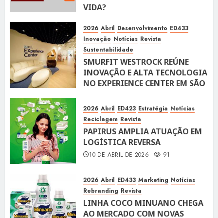
VIDA?
10 DE ABRIL DE 2026
100
2026
Abril
Desenvolvimento
ED433
Inovação
Notícias
Revista
Sustentabilidade
SMURFIT WESTROCK REÚNE
INOVAÇÃO E ALTA TECNOLOGIA
NO EXPERIENCE CENTER EM SÃO
PAULO
10 DE ABRIL DE 2026
118
2026
Abril
ED423
Estratégia
Notícias
Reciclagem
Revista
PAPIRUS AMPLIA ATUAÇÃO EM
LOGÍSTICA REVERSA
10 DE ABRIL DE 2026
91
2026
Abril
ED433
Marketing
Notícias
Rebranding
Revista
LINHA COCO MINUANO CHEGA
AO MERCADO COM NOVAS