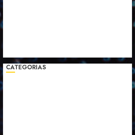
Março
Notícias
Novembro
Outubro
Pesquisa
Premio
Reciclagem
Revista
Selecionado pelo Editor
Setembro
Sustentabilidade
Tecnologia
CATEGORIAS
2023
2024
2025
2026
Abril
Agosto
Bebidas
Competitividade
Conhecimento
Desenvolvimento
Design
Dezembro
Economia Circular
ED406
ED407
ED413