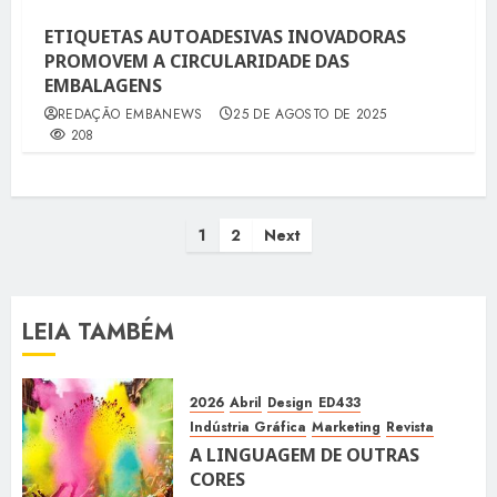
ETIQUETAS AUTOADESIVAS INOVADORAS
PROMOVEM A CIRCULARIDADE DAS
EMBALAGENS
REDAÇÃO EMBANEWS
25 DE AGOSTO DE 2025
208
Paginação
1
2
Next
de
posts
LEIA TAMBÉM
2026
Abril
Design
ED433
Indústria Gráfica
Marketing
Revista
A LINGUAGEM DE OUTRAS
CORES