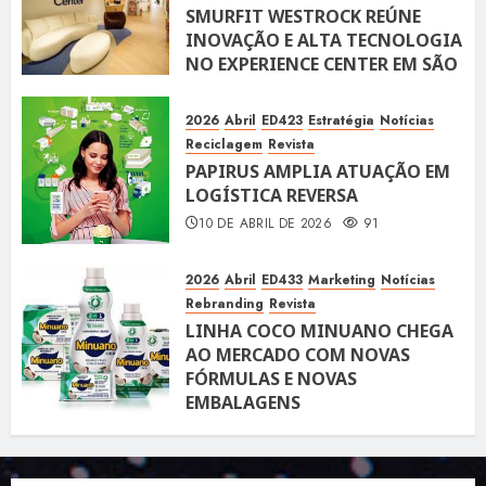
SMURFIT WESTROCK REÚNE
INOVAÇÃO E ALTA TECNOLOGIA
NO EXPERIENCE CENTER EM SÃO
PAULO
10 DE ABRIL DE 2026
118
2026
Abril
ED423
Estratégia
Notícias
Reciclagem
Revista
PAPIRUS AMPLIA ATUAÇÃO EM
LOGÍSTICA REVERSA
10 DE ABRIL DE 2026
91
2026
Abril
ED433
Marketing
Notícias
Rebranding
Revista
LINHA COCO MINUANO CHEGA
AO MERCADO COM NOVAS
FÓRMULAS E NOVAS
EMBALAGENS
10 DE ABRIL DE 2026
122