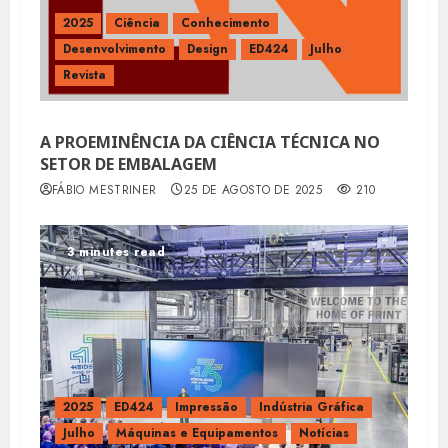
2025
Ciência
Conhecimento
Desenvolvimento
Design
ED424
Julho
Revista
A PROEMINÊNCIA DA CIÊNCIA TÉCNICA NO
SETOR DE EMBALAGEM
FÁBIO MESTRINER
25 DE AGOSTO DE 2025
210
3 minutes read
2025
ED424
Impressão
Indústria Gráfica
Julho
Máquinas e Equipamentos
Notícias