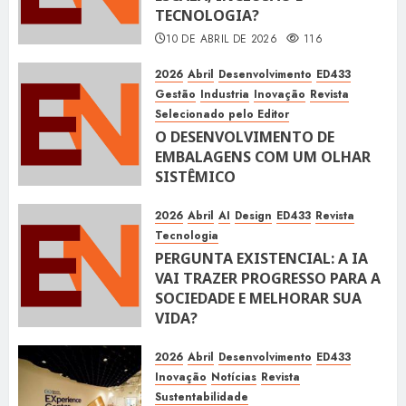
TECNOLOGIA?
10 DE ABRIL DE 2026
116
2026
Abril
Desenvolvimento
ED433
Gestão
Industria
Inovação
Revista
Selecionado pelo Editor
O DESENVOLVIMENTO DE
EMBALAGENS COM UM OLHAR
SISTÊMICO
10 DE ABRIL DE 2026
116
2026
Abril
AI
Design
ED433
Revista
Tecnologia
PERGUNTA EXISTENCIAL: A IA
VAI TRAZER PROGRESSO PARA A
SOCIEDADE E MELHORAR SUA
VIDA?
10 DE ABRIL DE 2026
100
2026
Abril
Desenvolvimento
ED433
Inovação
Notícias
Revista
Sustentabilidade