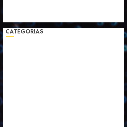
Selecionado pelo Editor
Setembro
Sustentabilidade
Tecnologia
CATEGORIAS
2023
2024
2025
2026
Abril
Agosto
Bebidas
Competitividade
Conhecimento
Desenvolvimento
Design
Dezembro
Economia Circular
ED406
ED407
ED413
ED414
ED415
ED416
ED417
ED418
ED421
ED423
ED424
ED425
Eventos
Fevereiro
Fronteiras
Industria
Inovação