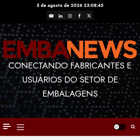
Skip
5 de agosto de 2026
23:08:46
to
YouTube
LinkedIn
Instagram
Facebook
X
content
CONECTANDO FABRICANTES E
USUÁRIOS DO SETOR DE
EMBALAGENS
Primary
Menu