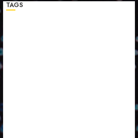
TAGS
2024
2025
2026
Abril
Agosto
Bebidas
Competitividade
Conhecimento
Desenvolvimento
Design
Dezembro
ED406
ED407
ED414
ED416
ED417
ED418
ED420
ED421
ED424
ED426
ED431
ED432
ED433
Eventos
Fevereiro
Fronteiras
Industria
Inovação
Janeiro
Julho
Junho
Marketing
Março
Notícias
Novembro
Outubro
Pesquisa
Premio
Reciclagem
Revista