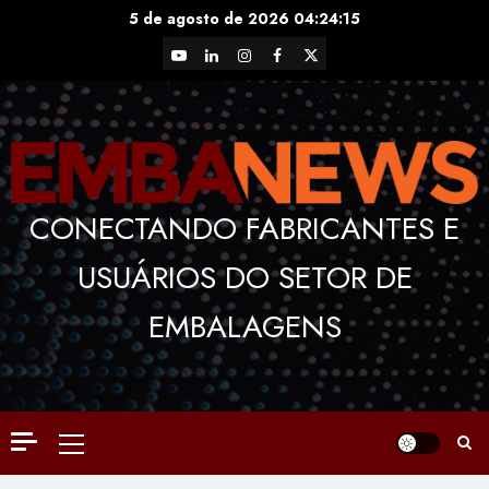
Skip
5 de agosto de 2026
04:24:15
to
YouTube
LinkedIn
Instagram
Facebook
X
content
CONECTANDO FABRICANTES E
USUÁRIOS DO SETOR DE
EMBALAGENS
Primary
Menu