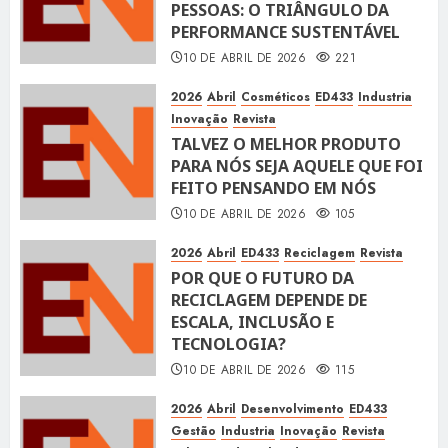
PESSOAS: O TRIÂNGULO DA
PERFORMANCE SUSTENTÁVEL
10 DE ABRIL DE 2026
221
2026
Abril
Cosméticos
ED433
Industria
Inovação
Revista
TALVEZ O MELHOR PRODUTO
PARA NÓS SEJA AQUELE QUE FOI
FEITO PENSANDO EM NÓS
10 DE ABRIL DE 2026
105
2026
Abril
ED433
Reciclagem
Revista
POR QUE O FUTURO DA
RECICLAGEM DEPENDE DE
ESCALA, INCLUSÃO E
TECNOLOGIA?
10 DE ABRIL DE 2026
115
2026
Abril
Desenvolvimento
ED433
Gestão
Industria
Inovação
Revista