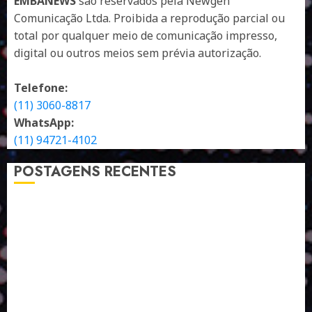
EMBANEWS
são reservados pela Newgen
Comunicação Ltda. Proibida a reprodução parcial ou
total por qualquer meio de comunicação impresso,
digital ou outros meios sem prévia autorização.
Telefone:
(11) 3060-8817
WhatsApp:
(11) 94721-4102
POSTAGENS RECENTES
A LINGUAGEM DE OUTRAS CORES
ESTRATÉGIA, EXECUÇÃO E PESSOAS: O TRIÂNGULO
DA PERFORMANCE SUSTENTÁVEL
TALVEZ O MELHOR PRODUTO PARA NÓS SEJA
AQUELE QUE FOI FEITO PENSANDO EM NÓS
POR QUE O FUTURO DA RECICLAGEM DEPENDE DE
ESCALA, INCLUSÃO E TECNOLOGIA?