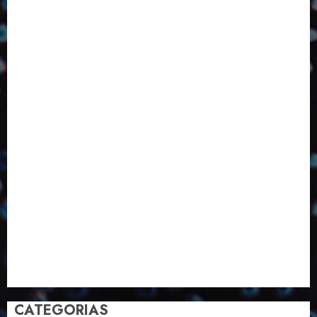
Design
Dezembro
ED406
ED407
ED414
ED416
ED417
ED418
ED420
ED421
ED424
ED426
ED431
ED432
ED433
Eventos
Fevereiro
Fronteiras
Industria
Inovação
Janeiro
Julho
Junho
Marketing
Março
Notícias
Novembro
Outubro
Pesquisa
Premio
Reciclagem
Revista
Selecionado pelo Editor
Setembro
Sustentabilidade
Tecnologia
CATEGORIAS