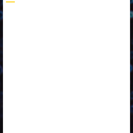
2023
2024
2025
2026
Abril
Agosto
Bebidas
Competitividade
Conhecimento
Desenvolvimento
Design
Dezembro
Economia Circular
ED406
ED407
ED413
ED414
ED415
ED416
ED417
ED418
ED421
ED423
ED424
ED425
Eventos
Fevereiro
Fronteiras
Industria
Inovação
Janeiro
Julho
Junho
Marketing
Março
Notícias
Novembro
Outubro
Pesquisa
Reciclagem
Revista
Selecionado pelo Editor