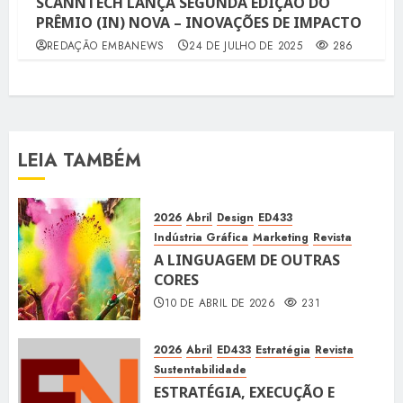
SCANNTECH LANÇA SEGUNDA EDIÇÃO DO
PRÊMIO (IN) NOVA – INOVAÇÕES DE IMPACTO
REDAÇÃO EMBANEWS
24 DE JULHO DE 2025
286
LEIA TAMBÉM
2026
Abril
Design
ED433
Indústria Gráfica
Marketing
Revista
A LINGUAGEM DE OUTRAS
CORES
10 DE ABRIL DE 2026
231
2026
Abril
ED433
Estratégia
Revista
Sustentabilidade
ESTRATÉGIA, EXECUÇÃO E