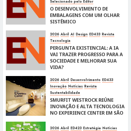
Selecionado pelo Editor
O DESENVOLVIMENTO DE
EMBALAGENS COM UM OLHAR
SISTÊMICO
10 DE ABRIL DE 2026
116
2026
Abril
AI
Design
ED433
Revista
Tecnologia
PERGUNTA EXISTENCIAL: A IA
VAI TRAZER PROGRESSO PARA A
SOCIEDADE E MELHORAR SUA
VIDA?
10 DE ABRIL DE 2026
100
2026
Abril
Desenvolvimento
ED433
Inovação
Notícias
Revista
Sustentabilidade
SMURFIT WESTROCK REÚNE
INOVAÇÃO E ALTA TECNOLOGIA
NO EXPERIENCE CENTER EM SÃO
PAULO
10 DE ABRIL DE 2026
118
2026
Abril
ED423
Estratégia
Notícias