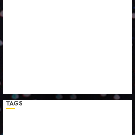
O DESENVOLVIMENTO DE EMBALAGENS COM UM
OLHAR SISTÊMICO
PERGUNTA EXISTENCIAL: A IA VAI TRAZER
PROGRESSO PARA A SOCIEDADE E MELHORAR SUA
VIDA?
SMURFIT WESTROCK REÚNE INOVAÇÃO E ALTA
TECNOLOGIA NO EXPERIENCE CENTER EM SÃO
PAULO
PAPIRUS AMPLIA ATUAÇÃO EM LOGÍSTICA REVERSA
LINHA COCO MINUANO CHEGA AO MERCADO COM
NOVAS FÓRMULAS E NOVAS EMBALAGENS
A LINGUAGEM DA COR NA COMUNICAÇÃO
TAGS
2024
2025
2026
Abril
Agosto
Bebidas
Competitividade
Conhecimento
Desenvolvimento