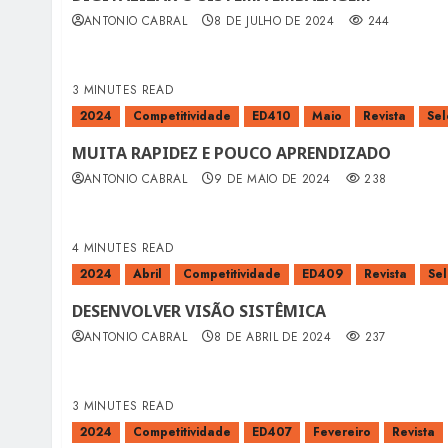
ANTONIO CABRAL
8 DE JULHO DE 2024
244
3 MINUTES READ
2024
Competitividade
ED410
Maio
Revista
Sel
MUITA RAPIDEZ E POUCO APRENDIZADO
ANTONIO CABRAL
9 DE MAIO DE 2024
238
4 MINUTES READ
2024
Abril
Competitividade
ED409
Revista
Sel
DESENVOLVER VISÃO SISTÊMICA
ANTONIO CABRAL
8 DE ABRIL DE 2024
237
3 MINUTES READ
2024
Competitividade
ED407
Fevereiro
Revista