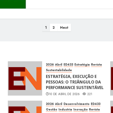
Paginação
1
2
Next
de
posts
2026
Abril
ED433
Estratégia
Revista
Sustentabilidade
ESTRATÉGIA, EXECUÇÃO E
PESSOAS: O TRIÂNGULO DA
PERFORMANCE SUSTENTÁVEL
10 DE ABRIL DE 2026
221
2026
Abril
Desenvolvimento
ED433
Gestão
Industria
Inovação
Revista