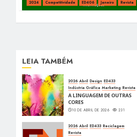
2024
Competitividade
ED406
Janeiro
Revista
LEIA TAMBÉM
2026
Abril
Design
ED433
Indústria Gráfica
Marketing
Revista
A LINGUAGEM DE OUTRAS
CORES
10 DE ABRIL DE 2026
231
2026
Abril
ED433
Reciclagem
Revista