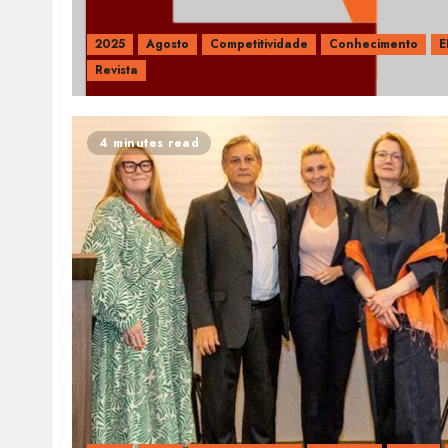
2025
Agosto
Competitividade
Conhecimento
E
Revista
4 minutes read