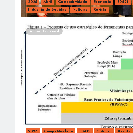
2025
Abril
Competitividade
Economia
ED421
Indústria de Bebidas
Notícias
Revista
4 minutes read
2024
Competitividade
ED415
Outubro
Revista