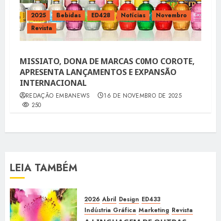
2025
Bebidas
ED428
Notícias
Novembro
Revista
MISSIATO, DONA DE MARCAS C0MO COROTE,
APRESENTA LANÇAMENTOS E EXPANSÃO
INTERNACIONAL
REDAÇÃO EMBANEWS
16 DE NOVEMBRO DE 2025
250
LEIA TAMBÉM
2026
Abril
Design
ED433
Indústria Gráfica
Marketing
Revista