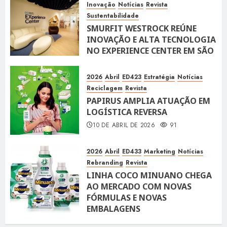
Inovação
Notícias
Revista
Sustentabilidade
SMURFIT WESTROCK REÚNE
INOVAÇÃO E ALTA TECNOLOGIA
NO EXPERIENCE CENTER EM SÃO
PAULO
10 DE ABRIL DE 2026
118
2026
Abril
ED423
Estratégia
Notícias
Reciclagem
Revista
PAPIRUS AMPLIA ATUAÇÃO EM
LOGÍSTICA REVERSA
10 DE ABRIL DE 2026
91
2026
Abril
ED433
Marketing
Notícias
Rebranding
Revista
LINHA COCO MINUANO CHEGA
AO MERCADO COM NOVAS
FÓRMULAS E NOVAS
EMBALAGENS
10 DE ABRIL DE 2026
122