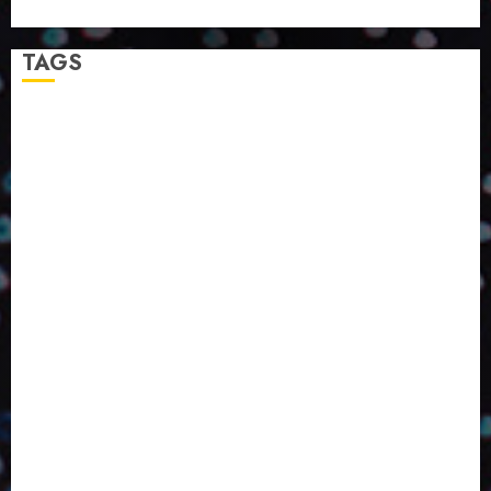
A LINGUAGEM DA COR NA COMUNICAÇÃO
TAGS
2024
2025
2026
Abril
Agosto
Bebidas
Competitividade
Conhecimento
Desenvolvimento
Design
Dezembro
ED406
ED407
ED414
ED416
ED417
ED418
ED420
ED421
ED424
ED426
ED431
ED432
ED433
Eventos
Fevereiro
Fronteiras
Industria
Inovação
Janeiro
Julho
Junho
Marketing
Março
Notícias
Novembro
Outubro