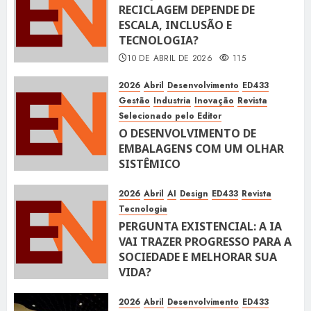
RECICLAGEM DEPENDE DE
ESCALA, INCLUSÃO E
TECNOLOGIA?
10 DE ABRIL DE 2026
115
2026
Abril
Desenvolvimento
ED433
Gestão
Industria
Inovação
Revista
Selecionado pelo Editor
O DESENVOLVIMENTO DE
EMBALAGENS COM UM OLHAR
SISTÊMICO
10 DE ABRIL DE 2026
116
2026
Abril
AI
Design
ED433
Revista
Tecnologia
PERGUNTA EXISTENCIAL: A IA
VAI TRAZER PROGRESSO PARA A
SOCIEDADE E MELHORAR SUA
VIDA?
10 DE ABRIL DE 2026
100
2026
Abril
Desenvolvimento
ED433