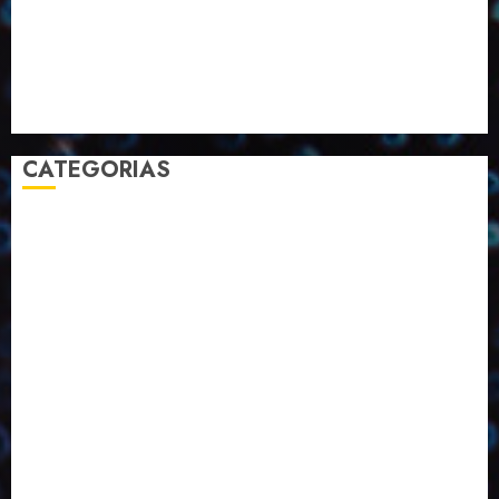
Pesquisa
Premio
Reciclagem
Revista
Selecionado pelo Editor
Setembro
Sustentabilidade
Tecnologia
CATEGORIAS
2023
2024
2025
2026
Abril
Agosto
Bebidas
Competitividade
Conhecimento
Desenvolvimento
Design
Dezembro
Economia Circular
ED406
ED407
ED413
ED414
ED415
ED416
ED417
ED418
ED421
ED423
ED424
ED425
Eventos