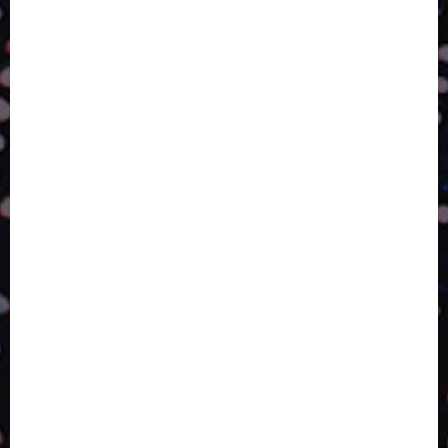
A LINGUAGEM DE OUTRAS CORES
ESTRATÉGIA, EXECUÇÃO E PESSOAS: O TRIÂNGULO
DA PERFORMANCE SUSTENTÁVEL
TALVEZ O MELHOR PRODUTO PARA NÓS SEJA
AQUELE QUE FOI FEITO PENSANDO EM NÓS
POR QUE O FUTURO DA RECICLAGEM DEPENDE DE
ESCALA, INCLUSÃO E TECNOLOGIA?
O DESENVOLVIMENTO DE EMBALAGENS COM UM
OLHAR SISTÊMICO
PERGUNTA EXISTENCIAL: A IA VAI TRAZER
PROGRESSO PARA A SOCIEDADE E MELHORAR SUA
VIDA?
SMURFIT WESTROCK REÚNE INOVAÇÃO E ALTA
TECNOLOGIA NO EXPERIENCE CENTER EM SÃO
PAULO
PAPIRUS AMPLIA ATUAÇÃO EM LOGÍSTICA REVERSA
LINHA COCO MINUANO CHEGA AO MERCADO COM
NOVAS FÓRMULAS E NOVAS EMBALAGENS