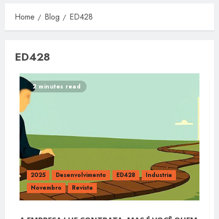
Home
Blog
ED428
ED428
2 minutes read
2025
Desenvolvimento
ED428
Industria
Novembro
Revista