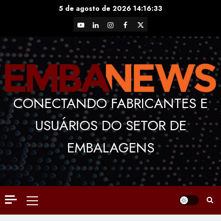
Skip
5 de agosto de 2026
14:16:33
to
YouTube
LinkedIn
Instagram
Facebook
X
content
CONECTANDO FABRICANTES E
USUÁRIOS DO SETOR DE
EMBALAGENS
Primary
Menu