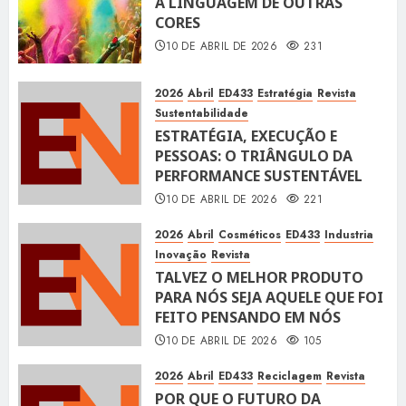
A LINGUAGEM DE OUTRAS
CORES
10 DE ABRIL DE 2026
231
2026
Abril
ED433
Estratégia
Revista
Sustentabilidade
ESTRATÉGIA, EXECUÇÃO E
PESSOAS: O TRIÂNGULO DA
PERFORMANCE SUSTENTÁVEL
10 DE ABRIL DE 2026
221
2026
Abril
Cosméticos
ED433
Industria
Inovação
Revista
TALVEZ O MELHOR PRODUTO
PARA NÓS SEJA AQUELE QUE FOI
FEITO PENSANDO EM NÓS
10 DE ABRIL DE 2026
105
2026
Abril
ED433
Reciclagem
Revista
POR QUE O FUTURO DA