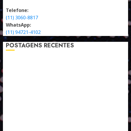
Telefone:
(11) 3060-8817
WhatsApp:
(11) 94721-4102
POSTAGENS RECENTES
A LINGUAGEM DE OUTRAS CORES
ESTRATÉGIA, EXECUÇÃO E PESSOAS: O TRIÂNGULO
DA PERFORMANCE SUSTENTÁVEL
TALVEZ O MELHOR PRODUTO PARA NÓS SEJA
AQUELE QUE FOI FEITO PENSANDO EM NÓS
POR QUE O FUTURO DA RECICLAGEM DEPENDE DE
ESCALA, INCLUSÃO E TECNOLOGIA?
O DESENVOLVIMENTO DE EMBALAGENS COM UM
OLHAR SISTÊMICO
PERGUNTA EXISTENCIAL: A IA VAI TRAZER