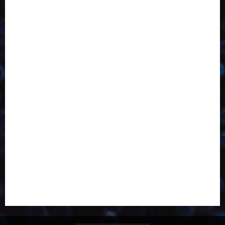
Bebidas
Competitividade
Conhecimento
Desenvolvimento
Design
Dezembro
Economia Circular
ED406
ED407
ED413
ED414
ED415
ED416
ED417
ED418
ED421
ED423
ED424
ED425
Eventos
Fevereiro
Fronteiras
Industria
Inovação
Janeiro
Julho
Junho
Marketing
Março
Notícias
Novembro
Outubro
Pesquisa
Reciclagem
Revista
Selecionado pelo Editor
Setembro
Sustentabilidade
Tecnologia