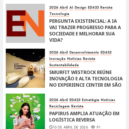
10 DE ABRIL DE 2026
116
2026
Abril
AI
Design
ED433
Revista
Tecnologia
PERGUNTA EXISTENCIAL: A IA
VAI TRAZER PROGRESSO PARA A
SOCIEDADE E MELHORAR SUA
VIDA?
10 DE ABRIL DE 2026
100
2026
Abril
Desenvolvimento
ED433
Inovação
Notícias
Revista
Sustentabilidade
SMURFIT WESTROCK REÚNE
INOVAÇÃO E ALTA TECNOLOGIA
NO EXPERIENCE CENTER EM SÃO
PAULO
10 DE ABRIL DE 2026
119
2026
Abril
ED423
Estratégia
Notícias
Reciclagem
Revista
PAPIRUS AMPLIA ATUAÇÃO EM
LOGÍSTICA REVERSA
10 DE ABRIL DE 2026
91