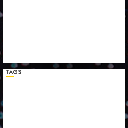
PROGRESSO PARA A SOCIEDADE E MELHORAR SUA
VIDA?
SMURFIT WESTROCK REÚNE INOVAÇÃO E ALTA
TECNOLOGIA NO EXPERIENCE CENTER EM SÃO
PAULO
PAPIRUS AMPLIA ATUAÇÃO EM LOGÍSTICA REVERSA
LINHA COCO MINUANO CHEGA AO MERCADO COM
NOVAS FÓRMULAS E NOVAS EMBALAGENS
A LINGUAGEM DA COR NA COMUNICAÇÃO
TAGS
2024
2025
2026
Abril
Agosto
Bebidas
Competitividade
Conhecimento
Desenvolvimento
Design
Dezembro
ED406
ED407
ED414
ED416
ED417
ED418
ED420
ED421