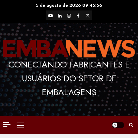
Skip
5 de agosto de 2026
09:45:57
to
YouTube
LinkedIn
Instagram
Facebook
X
content
CONECTANDO FABRICANTES E
USUÁRIOS DO SETOR DE
EMBALAGENS
Primary
Menu