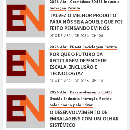
2026
Abril
Cosméticos
ED433
Industria
Inovação
Revista
TALVEZ O MELHOR PRODUTO
PARA NÓS SEJA AQUELE QUE FOI
FEITO PENSANDO EM NÓS
10 DE ABRIL DE 2026
106
2026
Abril
ED433
Reciclagem
Revista
POR QUE O FUTURO DA
RECICLAGEM DEPENDE DE
ESCALA, INCLUSÃO E
TECNOLOGIA?
10 DE ABRIL DE 2026
116
2026
Abril
Desenvolvimento
ED433
Gestão
Industria
Inovação
Revista
Selecionado pelo Editor
O DESENVOLVIMENTO DE
EMBALAGENS COM UM OLHAR
SISTÊMICO