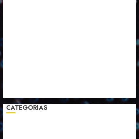
ED424
ED426
ED431
ED432
ED433
Eventos
Fevereiro
Fronteiras
Industria
Inovação
Janeiro
Julho
Junho
Marketing
Março
Notícias
Novembro
Outubro
Pesquisa
Premio
Reciclagem
Revista
Selecionado pelo Editor
Setembro
Sustentabilidade
Tecnologia
CATEGORIAS
2023
2024
2025
2026
Abril
Agosto