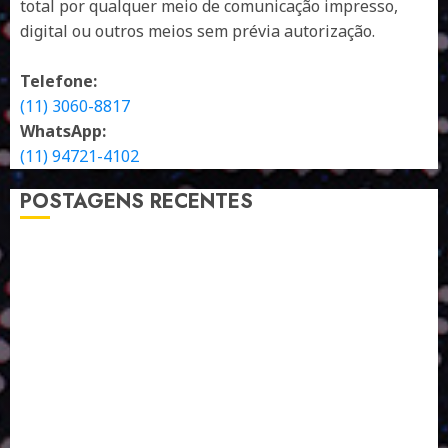
total por qualquer meio de comunicação impresso,
digital ou outros meios sem prévia autorização.
Telefone:
(11) 3060-8817
WhatsApp:
(11) 94721-4102
POSTAGENS RECENTES
A LINGUAGEM DE OUTRAS CORES
ESTRATÉGIA, EXECUÇÃO E PESSOAS: O TRIÂNGULO
DA PERFORMANCE SUSTENTÁVEL
TALVEZ O MELHOR PRODUTO PARA NÓS SEJA
AQUELE QUE FOI FEITO PENSANDO EM NÓS
POR QUE O FUTURO DA RECICLAGEM DEPENDE DE
ESCALA, INCLUSÃO E TECNOLOGIA?
O DESENVOLVIMENTO DE EMBALAGENS COM UM