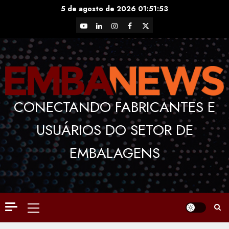
Skip
5 de agosto de 2026
01:51:54
to
YouTube
LinkedIn
Instagram
Facebook
X
content
CONECTANDO FABRICANTES E
USUÁRIOS DO SETOR DE
EMBALAGENS
Primary
Menu