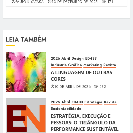
PAULO KIYATAKA
13 DE DEZEMBRO DE 2025
171
LEIA TAMBÉM
2026
Abril
Design
ED433
Indústria Gráfica
Marketing
Revista
A LINGUAGEM DE OUTRAS
CORES
10 DE ABRIL DE 2026
232
2026
Abril
ED433
Estratégia
Revista
Sustentabilidade
ESTRATÉGIA, EXECUÇÃO E
PESSOAS: O TRIÂNGULO DA
PERFORMANCE SUSTENTÁVEL