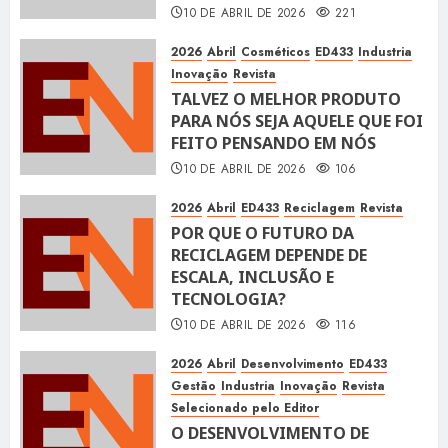
10 DE ABRIL DE 2026
221
2026
Abril
Cosméticos
ED433
Industria
Inovação
Revista
TALVEZ O MELHOR PRODUTO
PARA NÓS SEJA AQUELE QUE FOI
FEITO PENSANDO EM NÓS
10 DE ABRIL DE 2026
106
2026
Abril
ED433
Reciclagem
Revista
POR QUE O FUTURO DA
RECICLAGEM DEPENDE DE
ESCALA, INCLUSÃO E
TECNOLOGIA?
10 DE ABRIL DE 2026
116
2026
Abril
Desenvolvimento
ED433
Gestão
Industria
Inovação
Revista
Selecionado pelo Editor
O DESENVOLVIMENTO DE