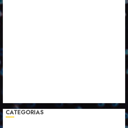
ED416
ED417
ED418
ED420
ED421
ED424
ED426
ED431
ED432
ED433
Eventos
Fevereiro
Fronteiras
Industria
Inovação
Janeiro
Julho
Junho
Marketing
Março
Notícias
Novembro
Outubro
Pesquisa
Premio
Reciclagem
Revista
Selecionado pelo Editor
Setembro
Sustentabilidade
Tecnologia
CATEGORIAS