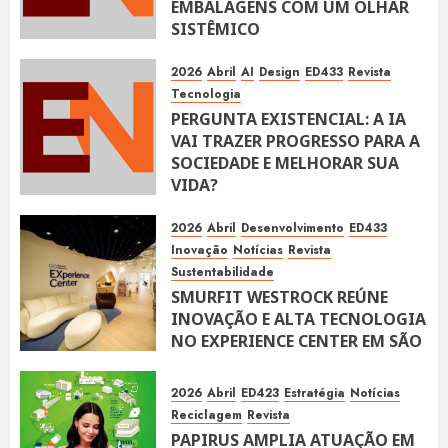
EMBALAGENS COM UM OLHAR
SISTÊMICO
10 DE ABRIL DE 2026
116
2026
Abril
AI
Design
ED433
Revista
Tecnologia
PERGUNTA EXISTENCIAL: A IA
VAI TRAZER PROGRESSO PARA A
SOCIEDADE E MELHORAR SUA
VIDA?
10 DE ABRIL DE 2026
100
2026
Abril
Desenvolvimento
ED433
Inovação
Notícias
Revista
Sustentabilidade
SMURFIT WESTROCK REÚNE
INOVAÇÃO E ALTA TECNOLOGIA
NO EXPERIENCE CENTER EM SÃO
PAULO
10 DE ABRIL DE 2026
119
2026
Abril
ED423
Estratégia
Notícias
Reciclagem
Revista
PAPIRUS AMPLIA ATUAÇÃO EM