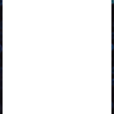
2023
2024
2025
2026
Abril
Agosto
Bebidas
Competitividade
Conhecimento
Desenvolvimento
Design
Dezembro
Economia Circular
ED406
ED407
ED413
ED414
ED415
ED416
ED417
ED418
ED421
ED423
ED424
ED425
Eventos
Fevereiro
Fronteiras
Industria
Inovação
Janeiro
Julho
Junho
Marketing
Março
Notícias
Novembro
Outubro
Pesquisa
Reciclagem
Revista
Selecionado pelo Editor
Setembro
Sustentabilidade
Tecnologia