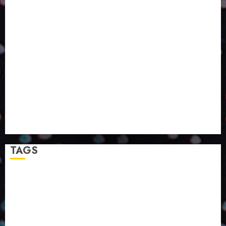
OLHAR SISTÊMICO
PERGUNTA EXISTENCIAL: A IA VAI TRAZER
PROGRESSO PARA A SOCIEDADE E MELHORAR SUA
VIDA?
SMURFIT WESTROCK REÚNE INOVAÇÃO E ALTA
TECNOLOGIA NO EXPERIENCE CENTER EM SÃO
PAULO
PAPIRUS AMPLIA ATUAÇÃO EM LOGÍSTICA REVERSA
LINHA COCO MINUANO CHEGA AO MERCADO COM
NOVAS FÓRMULAS E NOVAS EMBALAGENS
A LINGUAGEM DA COR NA COMUNICAÇÃO
TAGS
2024
2025
2026
Abril
Agosto
Bebidas
Competitividade
Conhecimento
Desenvolvimento
Design
Dezembro
ED406
ED407
ED414