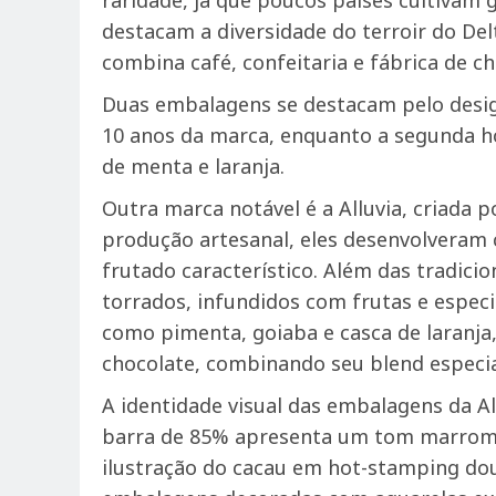
raridade, já que poucos países cultivam 
destacam a diversidade do terroir do De
combina café, confeitaria e fábrica de ch
Duas embalagens se destacam pelo desig
10 anos da marca, enquanto a segunda h
de menta e laranja.
Outra marca notável é a Alluvia, criada p
produção artesanal, eles desenvolveram 
frutado característico. Além das tradicio
torrados, infundidos com frutas e especi
como pimenta, goiaba e casca de laranja
chocolate, combinando seu blend especia
A identidade visual das embalagens da A
barra de 85% apresenta um tom marrom i
ilustração do cacau em hot-stamping dou