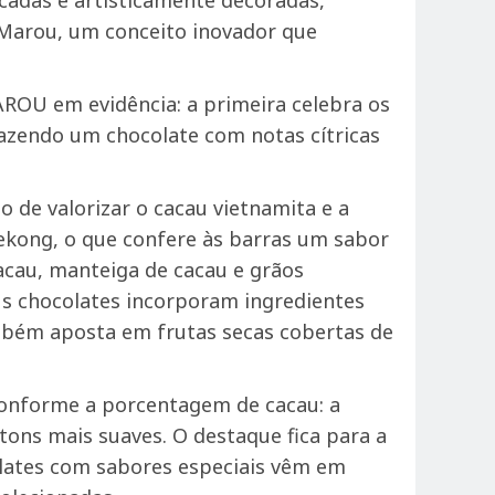
icadas e artisticamente decoradas,
 Marou, um conceito inovador que
ROU em evidência: a primeira celebra os
azendo um chocolate com notas cítricas
jo de valorizar o cacau vietnamita e a
Mekong, o que confere às barras um sabor
cacau, manteiga de cacau e grãos
eus chocolates incorporam ingredientes
ambém aposta em frutas secas cobertas de
 conforme a porcentagem de cacau: a
ns mais suaves. O destaque fica para a
olates com sabores especiais vêm em