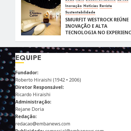
Inovação
Notícias
Revista
Sustentabilidade
SMURFIT WESTROCK REÚNE
INOVAÇÃO E ALTA
TECNOLOGIA NO EXPERIENC
CENTER EM SÃO PAULO
10 DE ABRIL DE 2026
119
EQUIPE
Fundador:
Roberto Hiraishi (1942 • 2006)
Diretor Responsável:
Ricardo Hiraishi
Administração:
Rejane Doria
Redação:
redacao@embanews.com