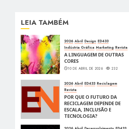
LEIA TAMBÉM
2026
Abril
Design
ED433
Indústria Gráfica
Marketing
Revista
A LINGUAGEM DE OUTRAS
CORES
10 DE ABRIL DE 2026
232
2026
Abril
ED433
Reciclagem
Revista
POR QUE O FUTURO DA
RECICLAGEM DEPENDE DE
ESCALA, INCLUSÃO E
TECNOLOGIA?
10 DE ABRIL DE 2026
116
2026
Abril
Desenvolvimento
ED433