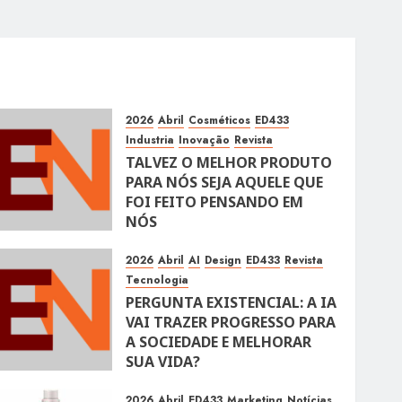
2026
Abril
Cosméticos
ED433
Industria
Inovação
Revista
TALVEZ O MELHOR PRODUTO
PARA NÓS SEJA AQUELE QUE
FOI FEITO PENSANDO EM
NÓS
10 DE ABRIL DE 2026
106
2026
Abril
AI
Design
ED433
Revista
Tecnologia
PERGUNTA EXISTENCIAL: A IA
VAI TRAZER PROGRESSO PARA
A SOCIEDADE E MELHORAR
SUA VIDA?
10 DE ABRIL DE 2026
100
2026
Abril
ED433
Marketing
Notícias