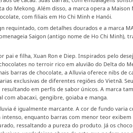
grãos de cacau. Suas barras, com embalagens sofist
lta do Mekong. Além disso, a marca opera a Maison
ocolate, com filiais em Ho Chi Minh e Hanói.
n requintado, com detalhes dourados e a marca MA
omenageia Saigon (antigo nome de Ho Chi Minh), tr
or pai e filha, Xuan Ron e Diep. Inspirados pelo dese
chocolates no terroir rico em aluvião do Delta do 
nais barras de chocolate, a Alluvia oferece nibs de 
arias exclusivas de diferentes regiões do Vietnã. S
, resultando em perfis de sabor únicos. A marca t
l com abacaxi, gengibre, goiaba e manga.
lluvia é igualmente marcante. A cor de fundo varia
ntenso, enquanto barras com menor teor exibem to
rado, ressaltando a pureza do produto. Já os choc