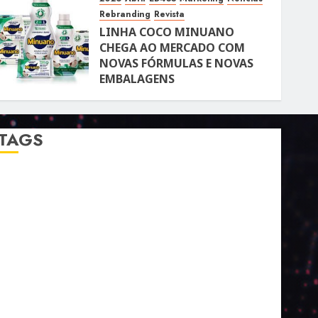
Rebranding
Revista
LINHA COCO MINUANO
CHEGA AO MERCADO COM
NOVAS FÓRMULAS E NOVAS
EMBALAGENS
10 DE ABRIL DE 2026
122
TAGS
2024
2025
2026
Abril
Agosto
Bebidas
Competitividade
Conhecimento
Desenvolvimento
Design
Dezembro
ED406
ED407
ED414
ED416
ED417
ED418
ED420
ED421
ED424
ED426
ED431