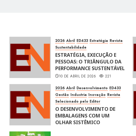
2026
Abril
ED433
Estratégia
Revista
Sustentabilidade
ESTRATÉGIA, EXECUÇÃO E
PESSOAS: O TRIÂNGULO DA
PERFORMANCE SUSTENTÁVEL
10 DE ABRIL DE 2026
221
2026
Abril
Desenvolvimento
ED433
Gestão
Industria
Inovação
Revista
Selecionado pelo Editor
O DESENVOLVIMENTO DE
EMBALAGENS COM UM
OLHAR SISTÊMICO
10 DE ABRIL DE 2026
116