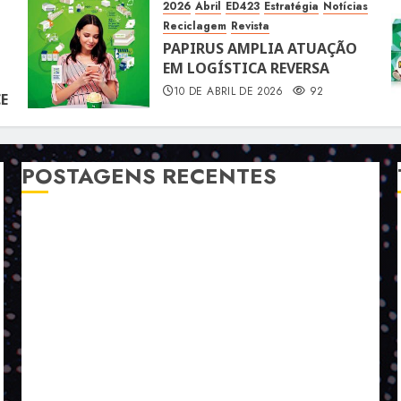
2026
Abril
ED423
Estratégia
Notícias
Reciclagem
Revista
PAPIRUS AMPLIA ATUAÇÃO
EM LOGÍSTICA REVERSA
10 DE ABRIL DE 2026
92
E
POSTAGENS RECENTES
A LINGUAGEM DE OUTRAS CORES
ESTRATÉGIA, EXECUÇÃO E PESSOAS: O TRIÂNGULO
DA PERFORMANCE SUSTENTÁVEL
TALVEZ O MELHOR PRODUTO PARA NÓS SEJA
AQUELE QUE FOI FEITO PENSANDO EM NÓS
POR QUE O FUTURO DA RECICLAGEM DEPENDE DE
ESCALA, INCLUSÃO E TECNOLOGIA?
O DESENVOLVIMENTO DE EMBALAGENS COM UM