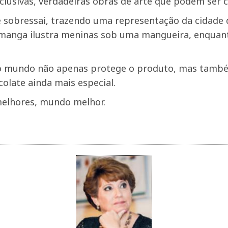
usivas, verdadeiras obras de arte que podem ser c
se sobressai, trazendo uma representação da cidade 
m manga ilustra meninas sob uma mangueira, enquan
 mundo não apenas protege o produto, mas também c
colate ainda mais especial.
elhores, mundo melhor.