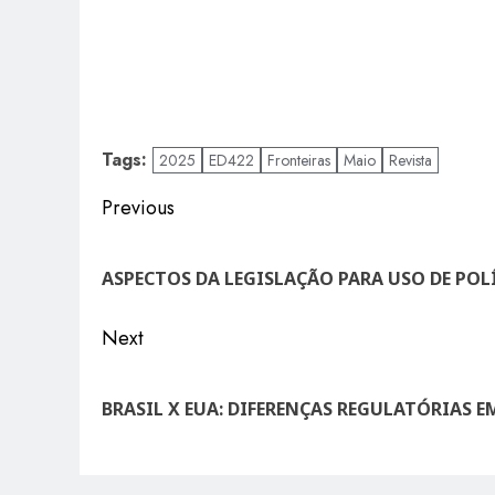
Tags:
2025
ED422
Fronteiras
Maio
Revista
Post
Previous
navigation
Previous
post:
ASPECTOS DA LEGISLAÇÃO PARA USO DE POL
Next
Next
post:
BRASIL X EUA: DIFERENÇAS REGULATÓRIAS 