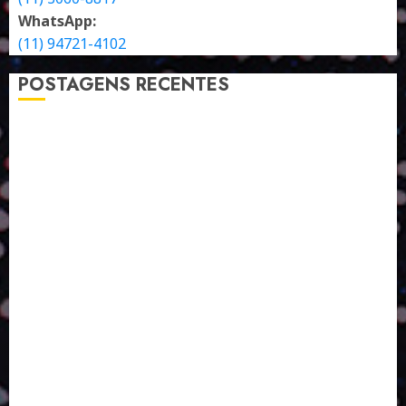
WhatsApp:
(11) 94721-4102
POSTAGENS RECENTES
A LINGUAGEM DE OUTRAS CORES
ESTRATÉGIA, EXECUÇÃO E PESSOAS: O TRIÂNGULO
DA PERFORMANCE SUSTENTÁVEL
TALVEZ O MELHOR PRODUTO PARA NÓS SEJA
AQUELE QUE FOI FEITO PENSANDO EM NÓS
POR QUE O FUTURO DA RECICLAGEM DEPENDE DE
ESCALA, INCLUSÃO E TECNOLOGIA?
O DESENVOLVIMENTO DE EMBALAGENS COM UM
OLHAR SISTÊMICO
PERGUNTA EXISTENCIAL: A IA VAI TRAZER
PROGRESSO PARA A SOCIEDADE E MELHORAR SUA
VIDA?
SMURFIT WESTROCK REÚNE INOVAÇÃO E ALTA