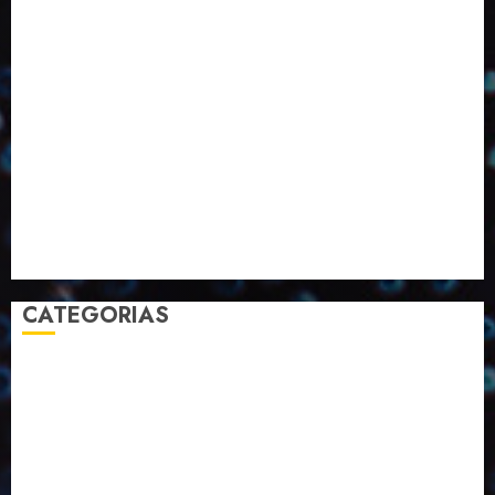
Eventos
Fevereiro
Fronteiras
Industria
Inovação
Janeiro
Julho
Junho
Marketing
Março
Notícias
Novembro
Outubro
Pesquisa
Premio
Reciclagem
Revista
Selecionado pelo Editor
Setembro
Sustentabilidade
Tecnologia
CATEGORIAS
2023
2024
2025
2026
Abril
Agosto
Bebidas
Competitividade
Conhecimento
Desenvolvimento
Design
Dezembro