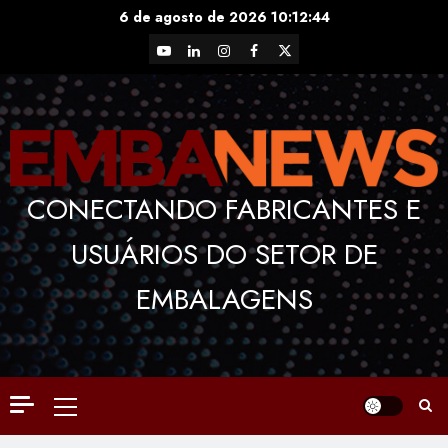
Skip
6 de agosto de 2026
10:12:45
to
YouTube
LinkedIn
Instagram
Facebook
X
content
CONECTANDO FABRICANTES E
USUÁRIOS DO SETOR DE
EMBALAGENS
Primary
Menu