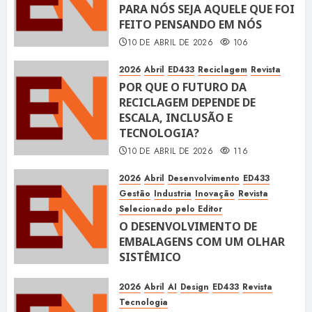
PARA NÓS SEJA AQUELE QUE FOI
FEITO PENSANDO EM NÓS
10 DE ABRIL DE 2026
106
2026
Abril
ED433
Reciclagem
Revista
POR QUE O FUTURO DA
RECICLAGEM DEPENDE DE
ESCALA, INCLUSÃO E
TECNOLOGIA?
10 DE ABRIL DE 2026
116
2026
Abril
Desenvolvimento
ED433
Gestão
Industria
Inovação
Revista
Selecionado pelo Editor
O DESENVOLVIMENTO DE
EMBALAGENS COM UM OLHAR
SISTÊMICO
10 DE ABRIL DE 2026
116
2026
Abril
AI
Design
ED433
Revista
Tecnologia