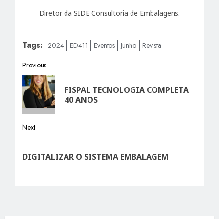
Diretor da SIDE Consultoria de Embalagens.
Tags:
2024
ED411
Eventos
Junho
Revista
Post
Previous
Previous
navigation
FISPAL TECNOLOGIA COMPLETA
post:
40 ANOS
Next
Next
post:
DIGITALIZAR O SISTEMA EMBALAGEM