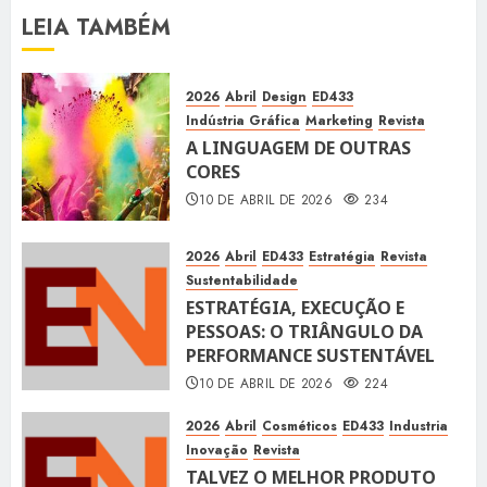
LEIA TAMBÉM
2026
Abril
Design
ED433
Indústria Gráfica
Marketing
Revista
A LINGUAGEM DE OUTRAS
CORES
10 DE ABRIL DE 2026
234
2026
Abril
ED433
Estratégia
Revista
Sustentabilidade
ESTRATÉGIA, EXECUÇÃO E
PESSOAS: O TRIÂNGULO DA
PERFORMANCE SUSTENTÁVEL
10 DE ABRIL DE 2026
224
2026
Abril
Cosméticos
ED433
Industria
Inovação
Revista
TALVEZ O MELHOR PRODUTO