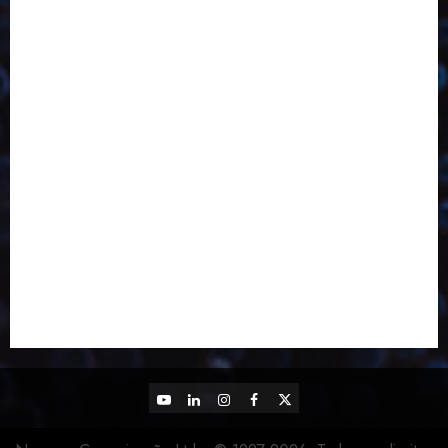
Economia Circular
ED406
ED407
ED413
ED414
ED415
ED416
ED417
ED418
ED421
ED423
ED424
ED425
Eventos
Fevereiro
Fronteiras
Industria
Inovação
Janeiro
Julho
Junho
Marketing
Março
Notícias
Novembro
Outubro
Pesquisa
Reciclagem
Revista
Selecionado pelo Editor
Setembro
Sustentabilidade
Tecnologia
YouTube
LinkedIn
Instagram
Facebook
X