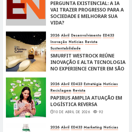
PERGUNTA EXISTENCIAL: A IA
VAI TRAZER PROGRESSO PARA A
SOCIEDADE E MELHORAR SUA
VIDA?
10 DE ABRIL DE 2026
100
2026
Abril
Desenvolvimento
ED433
Inovação
Notícias
Revista
Sustentabilidade
SMURFIT WESTROCK REÚNE
INOVAÇÃO E ALTA TECNOLOGIA
NO EXPERIENCE CENTER EM SÃO
PAULO
10 DE ABRIL DE 2026
119
2026
Abril
ED423
Estratégia
Notícias
Reciclagem
Revista
PAPIRUS AMPLIA ATUAÇÃO EM
LOGÍSTICA REVERSA
10 DE ABRIL DE 2026
92
2026
Abril
ED433
Marketing
Notícias