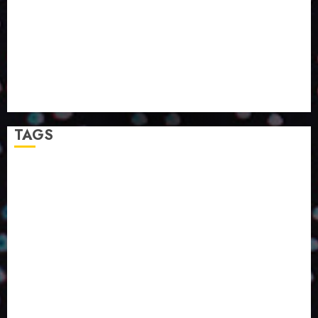
TECNOLOGIA NO EXPERIENCE CENTER EM SÃO
PAULO
PAPIRUS AMPLIA ATUAÇÃO EM LOGÍSTICA REVERSA
LINHA COCO MINUANO CHEGA AO MERCADO COM
NOVAS FÓRMULAS E NOVAS EMBALAGENS
A LINGUAGEM DA COR NA COMUNICAÇÃO
TAGS
2024
2025
2026
Abril
Agosto
Bebidas
Competitividade
Conhecimento
Desenvolvimento
Design
Dezembro
ED406
ED407
ED414
ED416
ED417
ED418
ED420
ED421
ED424
ED426
ED431
ED432
ED433