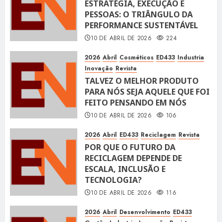
ESTRATÉGIA, EXECUÇÃO E
PESSOAS: O TRIÂNGULO DA
PERFORMANCE SUSTENTÁVEL
10 DE ABRIL DE 2026
224
2026
Abril
Cosméticos
ED433
Industria
Inovação
Revista
TALVEZ O MELHOR PRODUTO
PARA NÓS SEJA AQUELE QUE FOI
FEITO PENSANDO EM NÓS
10 DE ABRIL DE 2026
106
2026
Abril
ED433
Reciclagem
Revista
POR QUE O FUTURO DA
RECICLAGEM DEPENDE DE
ESCALA, INCLUSÃO E
TECNOLOGIA?
10 DE ABRIL DE 2026
116
2026
Abril
Desenvolvimento
ED433