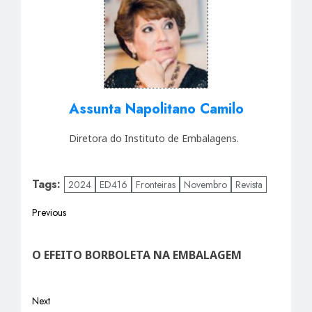
Assunta Napolitano Camilo
Diretora do Instituto de Embalagens.
Tags:
2024
ED416
Fronteiras
Novembro
Revista
Post
Previous
Previous
navigation
post:
O EFEITO BORBOLETA NA EMBALAGEM
Next