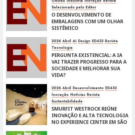
Gestão
Industria
Inovação
Revista
Selecionado pelo Editor
O DESENVOLVIMENTO DE
EMBALAGENS COM UM OLHAR
SISTÊMICO
10 DE ABRIL DE 2026
116
2026
Abril
AI
Design
ED433
Revista
Tecnologia
PERGUNTA EXISTENCIAL: A IA
VAI TRAZER PROGRESSO PARA A
SOCIEDADE E MELHORAR SUA
VIDA?
10 DE ABRIL DE 2026
100
2026
Abril
Desenvolvimento
ED433
Inovação
Notícias
Revista
Sustentabilidade
SMURFIT WESTROCK REÚNE
INOVAÇÃO E ALTA TECNOLOGIA
NO EXPERIENCE CENTER EM SÃO
PAULO