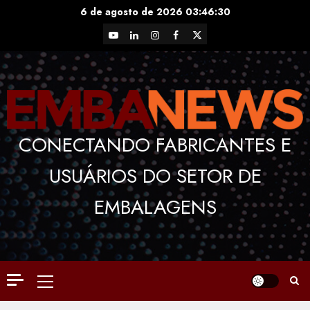
Skip
6 de agosto de 2026
03:46:31
to
YouTube
LinkedIn
Instagram
Facebook
X
content
CONECTANDO FABRICANTES E
USUÁRIOS DO SETOR DE
EMBALAGENS
Primary
Menu