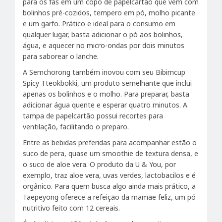
para os fãs em um copo de papelcartão que vem com
bolinhos pré-cozidos, tempero em pó, molho picante
e um garfo. Prático e ideal para o consumo em
qualquer lugar, basta adicionar o pó aos bolinhos,
água, e aquecer no micro-ondas por dois minutos
para saborear o lanche.
A Semchorong também inovou com seu Bibimcup
Spicy Tteokbokki, um produto semelhante que inclui
apenas os bolinhos e o molho. Para preparar, basta
adicionar água quente e esperar quatro minutos. A
tampa de papelcartão possui recortes para
ventilação, facilitando o preparo.
Entre as bebidas preferidas para acompanhar estão o
suco de pera, quase um smoothie de textura densa, e
o suco de aloe vera. O produto da U & You, por
exemplo, traz aloe vera, uvas verdes, lactobacilos e é
orgânico. Para quem busca algo ainda mais prático, a
Taepeyong oferece a refeição da mamãe feliz, um pó
nutritivo feito com 12 cereais.