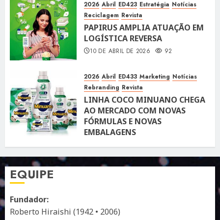
10 DE ABRIL DE 2026
119
2026
Abril
ED423
Estratégia
Notícias
Reciclagem
Revista
PAPIRUS AMPLIA ATUAÇÃO EM
LOGÍSTICA REVERSA
10 DE ABRIL DE 2026
92
2026
Abril
ED433
Marketing
Notícias
Rebranding
Revista
LINHA COCO MINUANO CHEGA
AO MERCADO COM NOVAS
FÓRMULAS E NOVAS
EMBALAGENS
10 DE ABRIL DE 2026
122
EQUIPE
Fundador:
Roberto Hiraishi (1942 • 2006)