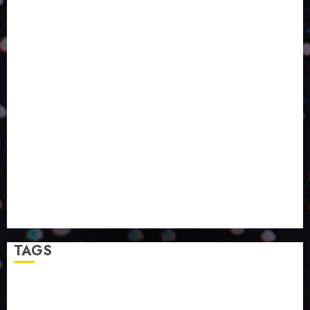
ESCALA, INCLUSÃO E TECNOLOGIA?
O DESENVOLVIMENTO DE EMBALAGENS COM UM
OLHAR SISTÊMICO
PERGUNTA EXISTENCIAL: A IA VAI TRAZER
PROGRESSO PARA A SOCIEDADE E MELHORAR SUA
VIDA?
SMURFIT WESTROCK REÚNE INOVAÇÃO E ALTA
TECNOLOGIA NO EXPERIENCE CENTER EM SÃO
PAULO
PAPIRUS AMPLIA ATUAÇÃO EM LOGÍSTICA REVERSA
LINHA COCO MINUANO CHEGA AO MERCADO COM
NOVAS FÓRMULAS E NOVAS EMBALAGENS
A LINGUAGEM DA COR NA COMUNICAÇÃO
TAGS
2024
2025
2026
Abril
Agosto
Bebidas