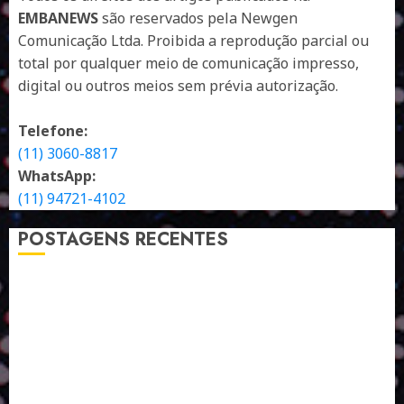
EMBANEWS
são reservados pela Newgen
Comunicação Ltda. Proibida a reprodução parcial ou
total por qualquer meio de comunicação impresso,
digital ou outros meios sem prévia autorização.
Telefone:
(11) 3060-8817
WhatsApp:
(11) 94721-4102
POSTAGENS RECENTES
A LINGUAGEM DE OUTRAS CORES
ESTRATÉGIA, EXECUÇÃO E PESSOAS: O TRIÂNGULO
DA PERFORMANCE SUSTENTÁVEL
TALVEZ O MELHOR PRODUTO PARA NÓS SEJA
AQUELE QUE FOI FEITO PENSANDO EM NÓS
POR QUE O FUTURO DA RECICLAGEM DEPENDE DE