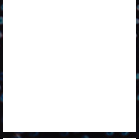
Competitividade
Conhecimento
Desenvolvimento
Design
Dezembro
ED406
ED407
ED414
ED416
ED417
ED418
ED420
ED421
ED424
ED426
ED431
ED432
ED433
Eventos
Fevereiro
Fronteiras
Industria
Inovação
Janeiro
Julho
Junho
Marketing
Março
Notícias
Novembro
Outubro
Pesquisa
Premio
Reciclagem
Revista
Selecionado pelo Editor
Setembro
Sustentabilidade
Tecnologia