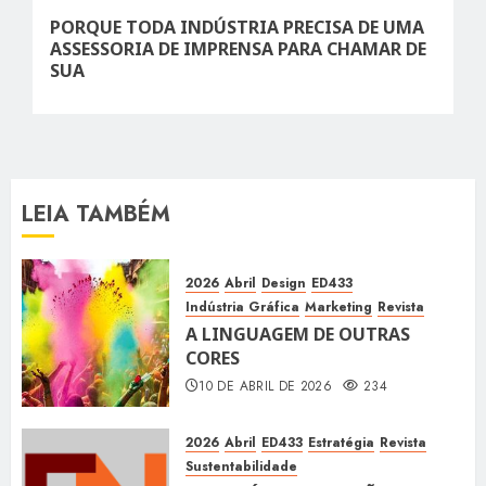
Next
PORQUE TODA INDÚSTRIA PRECISA DE UMA
post:
ASSESSORIA DE IMPRENSA PARA CHAMAR DE
SUA
LEIA TAMBÉM
2026
Abril
Design
ED433
Indústria Gráfica
Marketing
Revista
A LINGUAGEM DE OUTRAS
CORES
10 DE ABRIL DE 2026
234
2026
Abril
ED433
Estratégia
Revista
Sustentabilidade