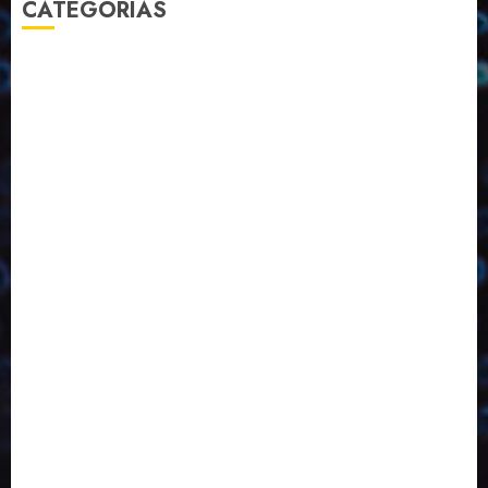
CATEGORIAS
2023
2024
2025
2026
Abril
Agosto
Bebidas
Competitividade
Conhecimento
Desenvolvimento
Design
Dezembro
Economia Circular
ED406
ED407
ED413
ED414
ED415
ED416
ED417
ED418
ED421
ED423
ED424
ED425
Eventos
Fevereiro
Fronteiras
Industria
Inovação
Janeiro
Julho
Junho
Marketing
Março
Notícias
Novembro
Outubro
Pesquisa