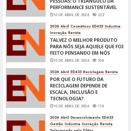
PESSOAS: O TRIÂNGULO DA
PERFORMANCE SUSTENTÁVEL
10 DE ABRIL DE 2026
222
2026
Abril
Cosméticos
ED433
Industria
Inovação
Revista
TALVEZ O MELHOR PRODUTO
PARA NÓS SEJA AQUELE QUE FOI
FEITO PENSANDO EM NÓS
10 DE ABRIL DE 2026
106
2026
Abril
ED433
Reciclagem
Revista
POR QUE O FUTURO DA
RECICLAGEM DEPENDE DE
ESCALA, INCLUSÃO E
TECNOLOGIA?
10 DE ABRIL DE 2026
116
2026
Abril
Desenvolvimento
ED433
Gestão
Industria
Inovação
Revista
Selecionado pelo Editor