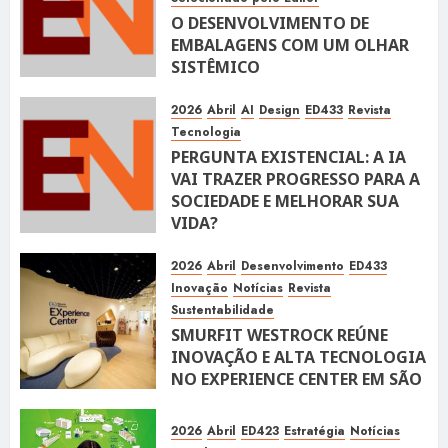
O DESENVOLVIMENTO DE
EMBALAGENS COM UM OLHAR
SISTÊMICO
10 DE ABRIL DE 2026
116
2026
Abril
AI
Design
ED433
Revista
Tecnologia
PERGUNTA EXISTENCIAL: A IA
VAI TRAZER PROGRESSO PARA A
SOCIEDADE E MELHORAR SUA
VIDA?
10 DE ABRIL DE 2026
100
2026
Abril
Desenvolvimento
ED433
Inovação
Notícias
Revista
Sustentabilidade
SMURFIT WESTROCK REÚNE
INOVAÇÃO E ALTA TECNOLOGIA
NO EXPERIENCE CENTER EM SÃO
PAULO
10 DE ABRIL DE 2026
119
2026
Abril
ED423
Estratégia
Notícias