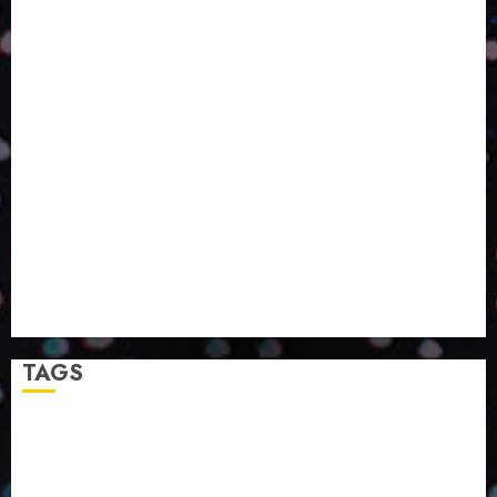
O DESENVOLVIMENTO DE EMBALAGENS COM UM
OLHAR SISTÊMICO
PERGUNTA EXISTENCIAL: A IA VAI TRAZER
PROGRESSO PARA A SOCIEDADE E MELHORAR SUA
VIDA?
SMURFIT WESTROCK REÚNE INOVAÇÃO E ALTA
TECNOLOGIA NO EXPERIENCE CENTER EM SÃO
PAULO
PAPIRUS AMPLIA ATUAÇÃO EM LOGÍSTICA REVERSA
LINHA COCO MINUANO CHEGA AO MERCADO COM
NOVAS FÓRMULAS E NOVAS EMBALAGENS
A LINGUAGEM DA COR NA COMUNICAÇÃO
TAGS
2024
2025
2026
Abril
Agosto
Bebidas
Competitividade
Conhecimento
Desenvolvimento