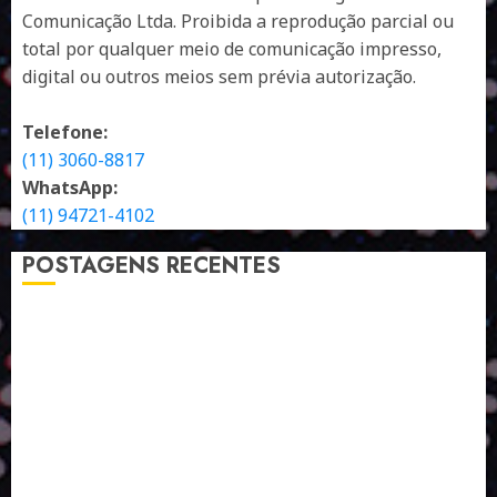
Comunicação Ltda. Proibida a reprodução parcial ou
total por qualquer meio de comunicação impresso,
digital ou outros meios sem prévia autorização.
Telefone:
(11) 3060-8817
WhatsApp:
(11) 94721-4102
POSTAGENS RECENTES
A LINGUAGEM DE OUTRAS CORES
ESTRATÉGIA, EXECUÇÃO E PESSOAS: O TRIÂNGULO
DA PERFORMANCE SUSTENTÁVEL
TALVEZ O MELHOR PRODUTO PARA NÓS SEJA
AQUELE QUE FOI FEITO PENSANDO EM NÓS
POR QUE O FUTURO DA RECICLAGEM DEPENDE DE
ESCALA, INCLUSÃO E TECNOLOGIA?