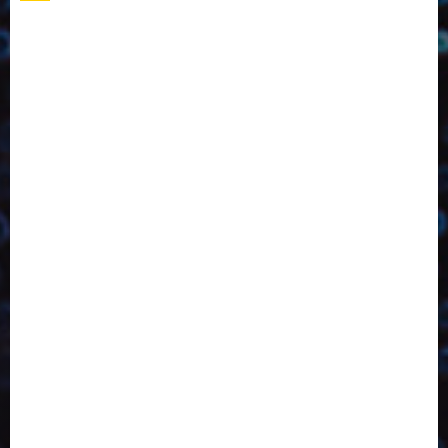
2023
2024
2025
2026
Abril
Agosto
Bebidas
Competitividade
Conhecimento
Desenvolvimento
Design
Dezembro
Economia Circular
ED406
ED407
ED413
ED414
ED415
ED416
ED417
ED418
ED421
ED423
ED424
ED425
Eventos
Fevereiro
Fronteiras
Industria
Inovação
Janeiro
Julho
Junho
Marketing
Março
Notícias
Novembro
Outubro
Pesquisa
Reciclagem
Revista
Selecionado pelo Editor