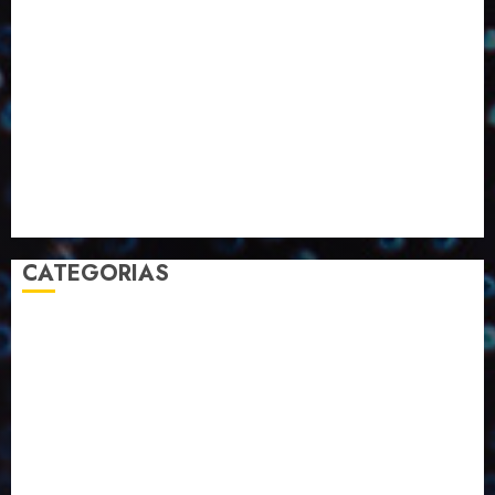
Inovação
Janeiro
Julho
Junho
Marketing
Março
Notícias
Novembro
Outubro
Pesquisa
Premio
Reciclagem
Revista
Selecionado pelo Editor
Setembro
Sustentabilidade
Tecnologia
CATEGORIAS
2023
2024
2025
2026
Abril
Agosto
Bebidas
Competitividade
Conhecimento
Desenvolvimento
Design
Dezembro
Economia Circular
ED406
ED407
ED413