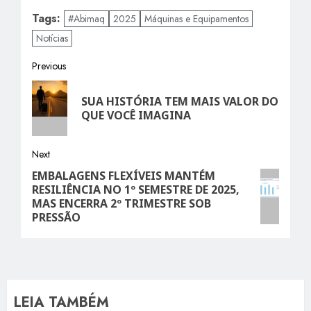
Tags:
#Abimaq
2025
Máquinas e Equipamentos
Notícias
Post
Previous
Previous
navigation
SUA HISTÓRIA TEM MAIS VALOR DO
post:
QUE VOCÊ IMAGINA
Next
EMBALAGENS FLEXÍVEIS MANTÉM
Next
RESILIÊNCIA NO 1º SEMESTRE DE 2025,
post:
MAS ENCERRA 2º TRIMESTRE SOB
PRESSÃO
LEIA TAMBÉM