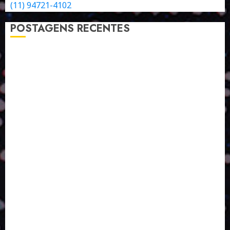
(11) 94721-4102
POSTAGENS RECENTES
A LINGUAGEM DE OUTRAS CORES
ESTRATÉGIA, EXECUÇÃO E PESSOAS: O TRIÂNGULO
DA PERFORMANCE SUSTENTÁVEL
TALVEZ O MELHOR PRODUTO PARA NÓS SEJA
AQUELE QUE FOI FEITO PENSANDO EM NÓS
POR QUE O FUTURO DA RECICLAGEM DEPENDE DE
ESCALA, INCLUSÃO E TECNOLOGIA?
O DESENVOLVIMENTO DE EMBALAGENS COM UM
OLHAR SISTÊMICO
PERGUNTA EXISTENCIAL: A IA VAI TRAZER
PROGRESSO PARA A SOCIEDADE E MELHORAR SUA
VIDA?
SMURFIT WESTROCK REÚNE INOVAÇÃO E ALTA
TECNOLOGIA NO EXPERIENCE CENTER EM SÃO