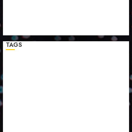
PAULO
PAPIRUS AMPLIA ATUAÇÃO EM LOGÍSTICA REVERSA
LINHA COCO MINUANO CHEGA AO MERCADO COM
NOVAS FÓRMULAS E NOVAS EMBALAGENS
A LINGUAGEM DA COR NA COMUNICAÇÃO
TAGS
2024
2025
2026
Abril
Agosto
Bebidas
Competitividade
Conhecimento
Desenvolvimento
Design
Dezembro
ED406
ED407
ED414
ED416
ED417
ED418
ED420
ED421
ED424
ED426
ED431
ED432
ED433
Eventos
Fevereiro
Fronteiras
Industria