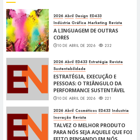
2026
Abril
Design
ED433
Indústria Gráfica
Marketing
Revista
A LINGUAGEM DE OUTRAS
CORES
10 DE ABRIL DE 2026
232
2026
Abril
ED433
Estratégia
Revista
Sustentabilidade
ESTRATÉGIA, EXECUÇÃO E
PESSOAS: O TRIÂNGULO DA
PERFORMANCE SUSTENTÁVEL
10 DE ABRIL DE 2026
221
2026
Abril
Cosméticos
ED433
Industria
Inovação
Revista
TALVEZ O MELHOR PRODUTO
PARA NÓS SEJA AQUELE QUE FOI
FEITO PENSANDO EM NÓS