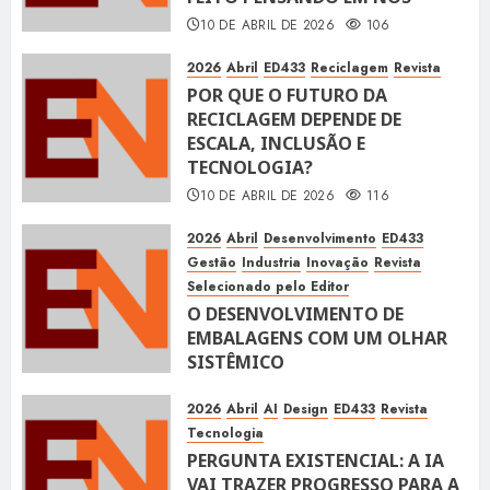
10 DE ABRIL DE 2026
106
2026
Abril
ED433
Reciclagem
Revista
POR QUE O FUTURO DA
RECICLAGEM DEPENDE DE
ESCALA, INCLUSÃO E
TECNOLOGIA?
10 DE ABRIL DE 2026
116
2026
Abril
Desenvolvimento
ED433
Gestão
Industria
Inovação
Revista
Selecionado pelo Editor
O DESENVOLVIMENTO DE
EMBALAGENS COM UM OLHAR
SISTÊMICO
10 DE ABRIL DE 2026
116
2026
Abril
AI
Design
ED433
Revista
Tecnologia
PERGUNTA EXISTENCIAL: A IA
VAI TRAZER PROGRESSO PARA A