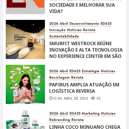
SOCIEDADE E MELHORAR SUA
VIDA?
10 DE ABRIL DE 2026
100
2026
Abril
Desenvolvimento
ED433
Inovação
Notícias
Revista
Sustentabilidade
SMURFIT WESTROCK REÚNE
INOVAÇÃO E ALTA TECNOLOGIA
NO EXPERIENCE CENTER EM SÃO
PAULO
10 DE ABRIL DE 2026
119
2026
Abril
ED423
Estratégia
Notícias
Reciclagem
Revista
PAPIRUS AMPLIA ATUAÇÃO EM
LOGÍSTICA REVERSA
10 DE ABRIL DE 2026
92
2026
Abril
ED433
Marketing
Notícias
Rebranding
Revista
LINHA COCO MINUANO CHEGA