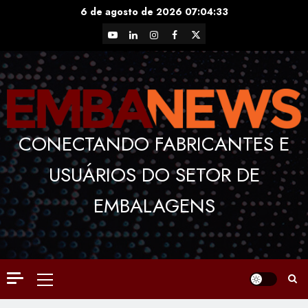
Skip
6 de agosto de 2026
07:04:34
to
YouTube
LinkedIn
Instagram
Facebook
X
content
CONECTANDO FABRICANTES E
USUÁRIOS DO SETOR DE
EMBALAGENS
Primary
Menu