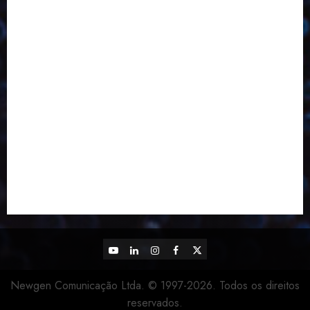
ED414
ED415
ED416
ED417
ED418
ED421
ED423
ED424
ED425
Eventos
Fevereiro
Fronteiras
Industria
Inovação
Janeiro
Julho
Junho
Marketing
Março
Notícias
Novembro
Outubro
Pesquisa
Reciclagem
Revista
Selecionado pelo Editor
Setembro
Sustentabilidade
Tecnologia
YouTube
LinkedIn
Instagram
Facebook
X
Newgen Comunicação Ltda. © 1997-2026. Todos os direitos
reservados.