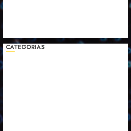
Pesquisa
Premio
Reciclagem
Revista
Selecionado pelo Editor
Setembro
Sustentabilidade
Tecnologia
CATEGORIAS
2023
2024
2025
2026
Abril
Agosto
Bebidas
Competitividade
Conhecimento
Desenvolvimento
Design
Dezembro
Economia Circular
ED406
ED407
ED413
ED414
ED415
ED416
ED417
ED418
ED421
ED423
ED424
ED425
Eventos