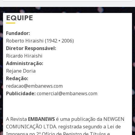
EQUIPE
Fundador:
Roberto Hiraishi (1942 • 2006)
Diretor Responsável:
Ricardo Hiraishi
Administração:
Rejane Doria
Redação:
redacao@embanews.com
Publicidade:
comercial@embanews.com
A Revista
EMBANEWS
é uma publicação da NEWGEN
COMUNICAÇÃO LTDA. registrada segundo a Lei de
Imprensa no 2º Ofício de Registro de Títulos e