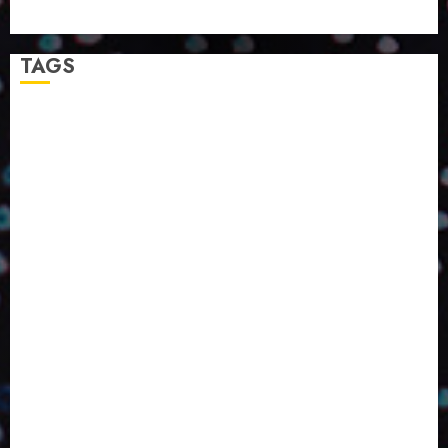
A LINGUAGEM DA COR NA COMUNICAÇÃO
TAGS
2024
2025
2026
Abril
Agosto
Bebidas
Competitividade
Conhecimento
Desenvolvimento
Design
Dezembro
ED406
ED407
ED414
ED416
ED417
ED418
ED420
ED421
ED424
ED426
ED431
ED432
ED433
Eventos
Fevereiro
Fronteiras
Industria
Inovação
Janeiro
Julho
Junho
Marketing
Março
Notícias
Novembro
Outubro