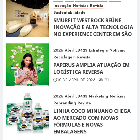
Inovação
Notícias
Revista
Sustentabilidade
SMURFIT WESTROCK REÚNE
INOVAÇÃO E ALTA TECNOLOGIA
NO EXPERIENCE CENTER EM SÃO
PAULO
10 DE ABRIL DE 2026
119
2026
Abril
ED423
Estratégia
Notícias
Reciclagem
Revista
PAPIRUS AMPLIA ATUAÇÃO EM
LOGÍSTICA REVERSA
10 DE ABRIL DE 2026
91
2026
Abril
ED433
Marketing
Notícias
Rebranding
Revista
LINHA COCO MINUANO CHEGA
AO MERCADO COM NOVAS
FÓRMULAS E NOVAS
EMBALAGENS
10 DE ABRIL DE 2026
122