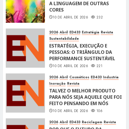
A LINGUAGEM DE OUTRAS
CORES
10 DE ABRIL DE 2026
232
2026
Abril
ED433
Estratégia
Revista
Sustentabilidade
ESTRATÉGIA, EXECUÇÃO E
PESSOAS: O TRIÂNGULO DA
PERFORMANCE SUSTENTÁVEL
10 DE ABRIL DE 2026
221
2026
Abril
Cosméticos
ED433
Industria
Inovação
Revista
TALVEZ O MELHOR PRODUTO
PARA NÓS SEJA AQUELE QUE FOI
FEITO PENSANDO EM NÓS
10 DE ABRIL DE 2026
106
2026
Abril
ED433
Reciclagem
Revista