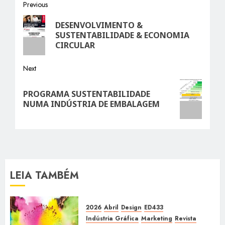
Post
Previous
Previous
navigation
DESENVOLVIMENTO &
post:
SUSTENTABILIDADE & ECONOMIA
CIRCULAR
Next
Next
PROGRAMA SUSTENTABILIDADE
post:
NUMA INDÚSTRIA DE EMBALAGEM
LEIA TAMBÉM
2026
Abril
Design
ED433
Indústria Gráfica
Marketing
Revista