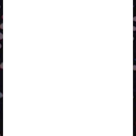
A LINGUAGEM DE OUTRAS CORES
ESTRATÉGIA, EXECUÇÃO E PESSOAS: O TRIÂNGULO
DA PERFORMANCE SUSTENTÁVEL
TALVEZ O MELHOR PRODUTO PARA NÓS SEJA
AQUELE QUE FOI FEITO PENSANDO EM NÓS
POR QUE O FUTURO DA RECICLAGEM DEPENDE DE
ESCALA, INCLUSÃO E TECNOLOGIA?
O DESENVOLVIMENTO DE EMBALAGENS COM UM
OLHAR SISTÊMICO
PERGUNTA EXISTENCIAL: A IA VAI TRAZER
PROGRESSO PARA A SOCIEDADE E MELHORAR SUA
VIDA?
SMURFIT WESTROCK REÚNE INOVAÇÃO E ALTA
TECNOLOGIA NO EXPERIENCE CENTER EM SÃO
PAULO
PAPIRUS AMPLIA ATUAÇÃO EM LOGÍSTICA REVERSA
LINHA COCO MINUANO CHEGA AO MERCADO COM
NOVAS FÓRMULAS E NOVAS EMBALAGENS