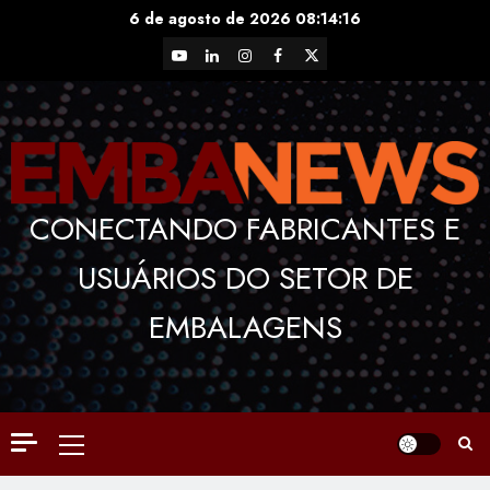
Skip
6 de agosto de 2026
08:14:17
to
YouTube
LinkedIn
Instagram
Facebook
X
content
CONECTANDO FABRICANTES E
USUÁRIOS DO SETOR DE
EMBALAGENS
Primary
Menu