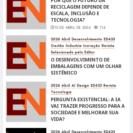
POR QUE O FUTURO DA
RECICLAGEM DEPENDE DE
ESCALA, INCLUSÃO E
TECNOLOGIA?
10 DE ABRIL DE 2026
116
2026
Abril
Desenvolvimento
ED433
Gestão
Industria
Inovação
Revista
Selecionado pelo Editor
O DESENVOLVIMENTO DE
EMBALAGENS COM UM OLHAR
SISTÊMICO
10 DE ABRIL DE 2026
116
2026
Abril
AI
Design
ED433
Revista
Tecnologia
PERGUNTA EXISTENCIAL: A IA
VAI TRAZER PROGRESSO PARA A
SOCIEDADE E MELHORAR SUA
VIDA?
10 DE ABRIL DE 2026
100
2026
Abril
Desenvolvimento
ED433