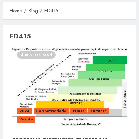
Home
Blog
ED415
ED415
4 minutes read
2024
Competitividade
ED415
Outubro
Revista