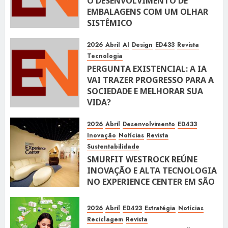
O DESENVOLVIMENTO DE
EMBALAGENS COM UM OLHAR
SISTÊMICO
10 DE ABRIL DE 2026
116
2026
Abril
AI
Design
ED433
Revista
Tecnologia
PERGUNTA EXISTENCIAL: A IA
VAI TRAZER PROGRESSO PARA A
SOCIEDADE E MELHORAR SUA
VIDA?
10 DE ABRIL DE 2026
100
2026
Abril
Desenvolvimento
ED433
Inovação
Notícias
Revista
Sustentabilidade
SMURFIT WESTROCK REÚNE
INOVAÇÃO E ALTA TECNOLOGIA
NO EXPERIENCE CENTER EM SÃO
PAULO
10 DE ABRIL DE 2026
118
2026
Abril
ED423
Estratégia
Notícias
Reciclagem
Revista