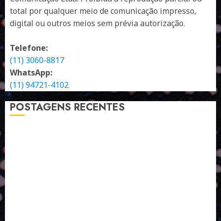
total por qualquer meio de comunicação impresso,
digital ou outros meios sem prévia autorização.
Telefone:
(11) 3060-8817
WhatsApp:
(11) 94721-4102
POSTAGENS RECENTES
A LINGUAGEM DE OUTRAS CORES
ESTRATÉGIA, EXECUÇÃO E PESSOAS: O TRIÂNGULO
DA PERFORMANCE SUSTENTÁVEL
TALVEZ O MELHOR PRODUTO PARA NÓS SEJA
AQUELE QUE FOI FEITO PENSANDO EM NÓS
POR QUE O FUTURO DA RECICLAGEM DEPENDE DE
ESCALA, INCLUSÃO E TECNOLOGIA?
O DESENVOLVIMENTO DE EMBALAGENS COM UM