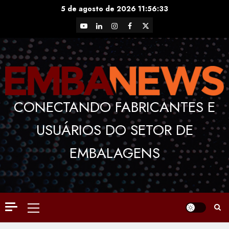
Skip
5 de agosto de 2026
11:56:34
to
YouTube
LinkedIn
Instagram
Facebook
X
content
CONECTANDO FABRICANTES E
USUÁRIOS DO SETOR DE
EMBALAGENS
Primary
Menu