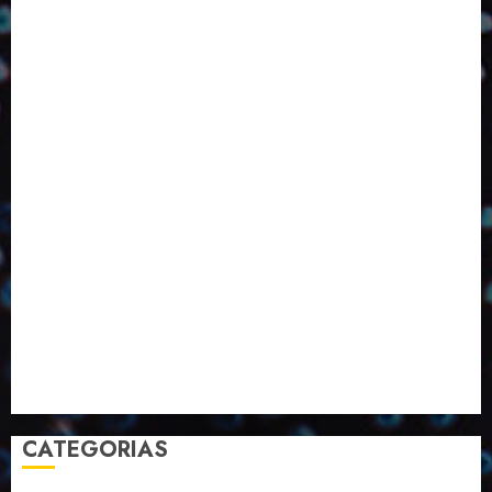
Design
Dezembro
ED406
ED407
ED414
ED416
ED417
ED418
ED420
ED421
ED424
ED426
ED431
ED432
ED433
Eventos
Fevereiro
Fronteiras
Industria
Inovação
Janeiro
Julho
Junho
Marketing
Março
Notícias
Novembro
Outubro
Pesquisa
Premio
Reciclagem
Revista
Selecionado pelo Editor
Setembro
Sustentabilidade
Tecnologia
CATEGORIAS