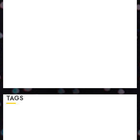
OLHAR SISTÊMICO
PERGUNTA EXISTENCIAL: A IA VAI TRAZER
PROGRESSO PARA A SOCIEDADE E MELHORAR SUA
VIDA?
SMURFIT WESTROCK REÚNE INOVAÇÃO E ALTA
TECNOLOGIA NO EXPERIENCE CENTER EM SÃO
PAULO
PAPIRUS AMPLIA ATUAÇÃO EM LOGÍSTICA REVERSA
LINHA COCO MINUANO CHEGA AO MERCADO COM
NOVAS FÓRMULAS E NOVAS EMBALAGENS
A LINGUAGEM DA COR NA COMUNICAÇÃO
TAGS
2024
2025
2026
Abril
Agosto
Bebidas
Competitividade
Conhecimento
Desenvolvimento