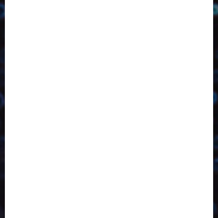
2023
2024
2025
2026
Abril
Agosto
Bebidas
Competitividade
Conhecimento
Desenvolvimento
Design
Dezembro
Economia Circular
ED406
ED407
ED413
ED414
ED415
ED416
ED417
ED418
ED421
ED423
ED424
ED425
Eventos
Fevereiro
Fronteiras
Industria
Inovação
Janeiro
Julho
Junho
Marketing
Março
Notícias
Novembro
Outubro
Pesquisa
Reciclagem
Revista
Selecionado pelo Editor