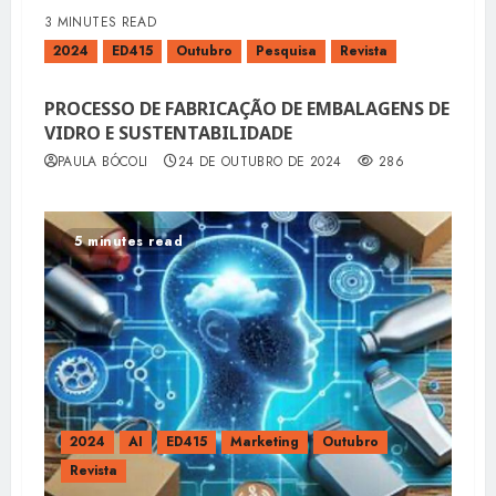
3 MINUTES READ
2024
ED415
Outubro
Pesquisa
Revista
PROCESSO DE FABRICAÇÃO DE EMBALAGENS DE
VIDRO E SUSTENTABILIDADE
PAULA BÓCOLI
24 DE OUTUBRO DE 2024
286
5 minutes read
2024
AI
ED415
Marketing
Outubro
Revista