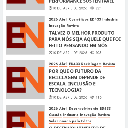
PERFORMANCE SUSTENTÁVEL
10 DE ABRIL DE 2026
221
2026
Abril
Cosméticos
ED433
Industria
Inovação
Revista
TALVEZ O MELHOR PRODUTO
PARA NÓS SEJA AQUELE QUE FOI
FEITO PENSANDO EM NÓS
10 DE ABRIL DE 2026
105
2026
Abril
ED433
Reciclagem
Revista
POR QUE O FUTURO DA
RECICLAGEM DEPENDE DE
ESCALA, INCLUSÃO E
TECNOLOGIA?
10 DE ABRIL DE 2026
116
2026
Abril
Desenvolvimento
ED433
Gestão
Industria
Inovação
Revista
Selecionado pelo Editor