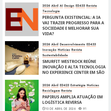
10 DE ABRIL DE 2026
116
2026
Abril
AI
Design
ED433
Revista
Tecnologia
PERGUNTA EXISTENCIAL: A IA
VAI TRAZER PROGRESSO PARA A
SOCIEDADE E MELHORAR SUA
VIDA?
10 DE ABRIL DE 2026
100
2026
Abril
Desenvolvimento
ED433
Inovação
Notícias
Revista
Sustentabilidade
SMURFIT WESTROCK REÚNE
INOVAÇÃO E ALTA TECNOLOGIA
NO EXPERIENCE CENTER EM SÃO
PAULO
10 DE ABRIL DE 2026
118
2026
Abril
ED423
Estratégia
Notícias
Reciclagem
Revista
PAPIRUS AMPLIA ATUAÇÃO EM
LOGÍSTICA REVERSA
10 DE ABRIL DE 2026
91