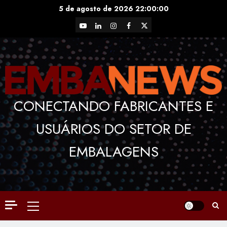
Skip
5 de agosto de 2026
22:00:00
to
YouTube
LinkedIn
Instagram
Facebook
X
content
CONECTANDO FABRICANTES E
USUÁRIOS DO SETOR DE
EMBALAGENS
Primary
Menu