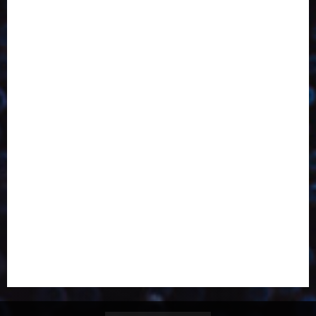
Desenvolvimento
Design
Dezembro
Economia Circular
ED406
ED407
ED413
ED414
ED415
ED416
ED417
ED418
ED421
ED423
ED424
ED425
Eventos
Fevereiro
Fronteiras
Industria
Inovação
Janeiro
Julho
Junho
Marketing
Março
Notícias
Novembro
Outubro
Pesquisa
Reciclagem
Revista
Selecionado pelo Editor
Setembro
Sustentabilidade
Tecnologia