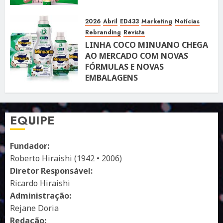
2026
Abril
ED433
Marketing
Notícias
Rebranding
Revista
LINHA COCO MINUANO CHEGA
AO MERCADO COM NOVAS
FÓRMULAS E NOVAS
EMBALAGENS
10 DE ABRIL DE 2026
122
EQUIPE
Fundador:
Roberto Hiraishi (1942 • 2006)
Diretor Responsável:
Ricardo Hiraishi
Administração:
Rejane Doria
Redação: