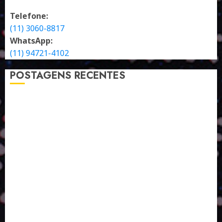
Telefone:
(11) 3060-8817
WhatsApp:
(11) 94721-4102
POSTAGENS RECENTES
A LINGUAGEM DE OUTRAS CORES
ESTRATÉGIA, EXECUÇÃO E PESSOAS: O TRIÂNGULO
DA PERFORMANCE SUSTENTÁVEL
TALVEZ O MELHOR PRODUTO PARA NÓS SEJA
AQUELE QUE FOI FEITO PENSANDO EM NÓS
POR QUE O FUTURO DA RECICLAGEM DEPENDE DE
ESCALA, INCLUSÃO E TECNOLOGIA?
O DESENVOLVIMENTO DE EMBALAGENS COM UM
OLHAR SISTÊMICO
PERGUNTA EXISTENCIAL: A IA VAI TRAZER