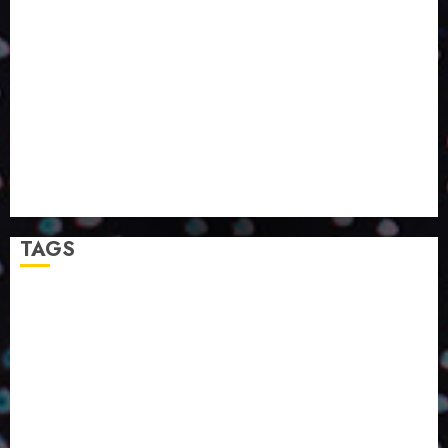
PROGRESSO PARA A SOCIEDADE E MELHORAR SUA
VIDA?
SMURFIT WESTROCK REÚNE INOVAÇÃO E ALTA
TECNOLOGIA NO EXPERIENCE CENTER EM SÃO
PAULO
PAPIRUS AMPLIA ATUAÇÃO EM LOGÍSTICA REVERSA
LINHA COCO MINUANO CHEGA AO MERCADO COM
NOVAS FÓRMULAS E NOVAS EMBALAGENS
A LINGUAGEM DA COR NA COMUNICAÇÃO
TAGS
2024
2025
2026
Abril
Agosto
Bebidas
Competitividade
Conhecimento
Desenvolvimento
Design
Dezembro
ED406
ED407
ED414
ED416
ED417
ED418
ED420
ED421