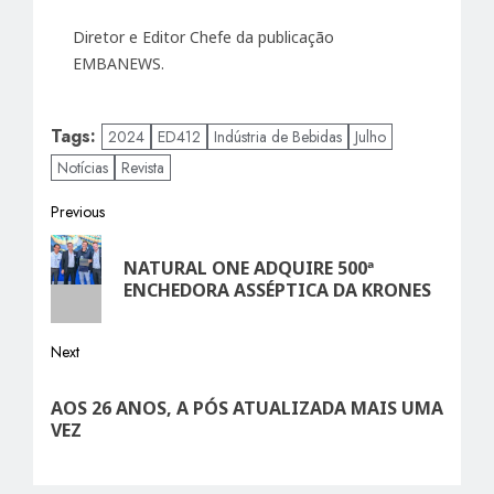
Diretor e Editor Chefe da publicação
EMBANEWS.
Tags:
2024
ED412
Indústria de Bebidas
Julho
Notícias
Revista
Post
Previous
Previous
navigation
NATURAL ONE ADQUIRE 500ª
post:
ENCHEDORA ASSÉPTICA DA KRONES
Next
Next
AOS 26 ANOS, A PÓS ATUALIZADA MAIS UMA
post:
VEZ