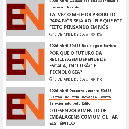
2026
Abril
Cosméticos
ED433
Industria
Inovação
Revista
TALVEZ O MELHOR PRODUTO
PARA NÓS SEJA AQUELE QUE FOI
FEITO PENSANDO EM NÓS
10 DE ABRIL DE 2026
105
2026
Abril
ED433
Reciclagem
Revista
POR QUE O FUTURO DA
RECICLAGEM DEPENDE DE
ESCALA, INCLUSÃO E
TECNOLOGIA?
10 DE ABRIL DE 2026
116
2026
Abril
Desenvolvimento
ED433
Gestão
Industria
Inovação
Revista
Selecionado pelo Editor
O DESENVOLVIMENTO DE
EMBALAGENS COM UM OLHAR
SISTÊMICO