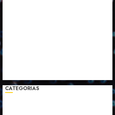
ED424
ED426
ED431
ED432
ED433
Eventos
Fevereiro
Fronteiras
Industria
Inovação
Janeiro
Julho
Junho
Marketing
Março
Notícias
Novembro
Outubro
Pesquisa
Premio
Reciclagem
Revista
Selecionado pelo Editor
Setembro
Sustentabilidade
Tecnologia
CATEGORIAS
2023
2024
2025
2026
Abril
Agosto
Bebidas
Competitividade
Conhecimento