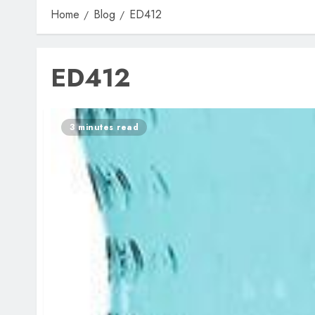
Home
Blog
ED412
ED412
3 minutes read