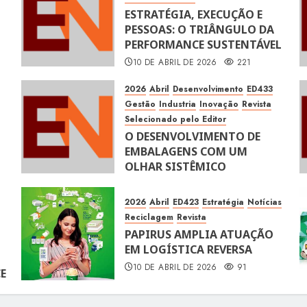
ESTRATÉGIA, EXECUÇÃO E
PESSOAS: O TRIÂNGULO DA
PERFORMANCE SUSTENTÁVEL
10 DE ABRIL DE 2026
221
2026
Abril
Desenvolvimento
ED433
Gestão
Industria
Inovação
Revista
Selecionado pelo Editor
O DESENVOLVIMENTO DE
EMBALAGENS COM UM
OLHAR SISTÊMICO
10 DE ABRIL DE 2026
116
2026
Abril
ED423
Estratégia
Notícias
Reciclagem
Revista
PAPIRUS AMPLIA ATUAÇÃO
EM LOGÍSTICA REVERSA
10 DE ABRIL DE 2026
91
E