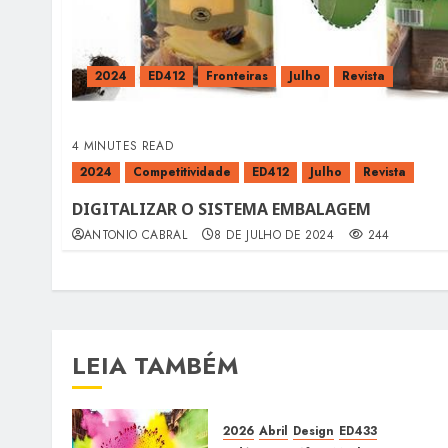
2024
ED412
Fronteiras
Julho
Revista
4 MINUTES READ
2024
Competitividade
ED412
Julho
Revista
DIGITALIZAR O SISTEMA EMBALAGEM
ANTONIO CABRAL
8 DE JULHO DE 2024
244
LEIA TAMBÉM
2026
Abril
Design
ED433