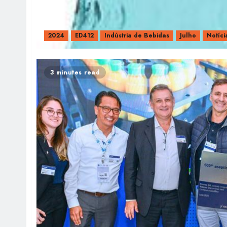
2024
ED412
Indústria de Bebidas
Julho
Notíci
3 minutes read