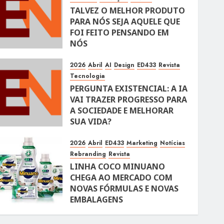
TALVEZ O MELHOR PRODUTO
PARA NÓS SEJA AQUELE QUE
FOI FEITO PENSANDO EM
NÓS
10 DE ABRIL DE 2026
105
2026
Abril
AI
Design
ED433
Revista
Tecnologia
PERGUNTA EXISTENCIAL: A IA
VAI TRAZER PROGRESSO PARA
A SOCIEDADE E MELHORAR
SUA VIDA?
10 DE ABRIL DE 2026
100
2026
Abril
ED433
Marketing
Notícias
Rebranding
Revista
LINHA COCO MINUANO
CHEGA AO MERCADO COM
NOVAS FÓRMULAS E NOVAS
EMBALAGENS
10 DE ABRIL DE 2026
122