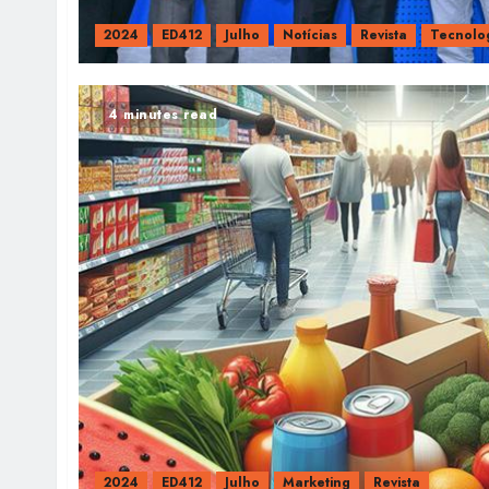
2024
ED412
Julho
Notícias
Revista
Tecnolo
4 minutes read
2024
ED412
Julho
Marketing
Revista