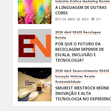
Indústria Gráfica
Marketing
Revista
A LINGUAGEM DE OUTRAS
CORES
10 DE ABRIL DE 2026
231
2026
Abril
ED433
Reciclagem
Revista
POR QUE O FUTURO DA
RECICLAGEM DEPENDE DE
ESCALA, INCLUSÃO E
TECNOLOGIA?
10 DE ABRIL DE 2026
116
2026
Abril
Desenvolvimento
ED433
Inovação
Notícias
Revista
Sustentabilidade
SMURFIT WESTROCK REÚNE
INOVAÇÃO E ALTA
TECNOLOGIA NO EXPERIENC
CENTER EM SÃO PAULO
10 DE ABRIL DE 2026
118