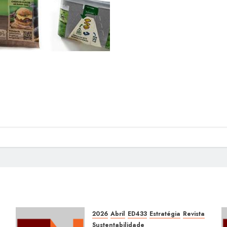
2026
Abril
ED433
Estratégia
Revista
Sustentabilidade