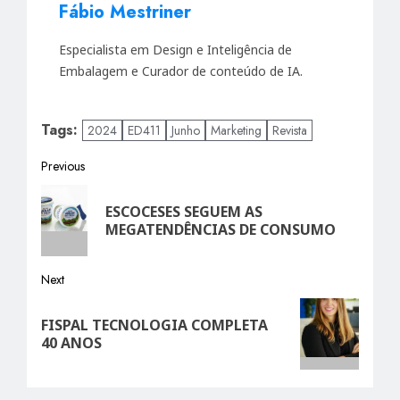
Fábio Mestriner
Especialista em Design e Inteligência de
Embalagem e Curador de conteúdo de IA.
Tags:
2024
ED411
Junho
Marketing
Revista
Post
Previous
Previous
navigation
ESCOCESES SEGUEM AS
post:
MEGATENDÊNCIAS DE CONSUMO
Next
Next
FISPAL TECNOLOGIA COMPLETA
post:
40 ANOS