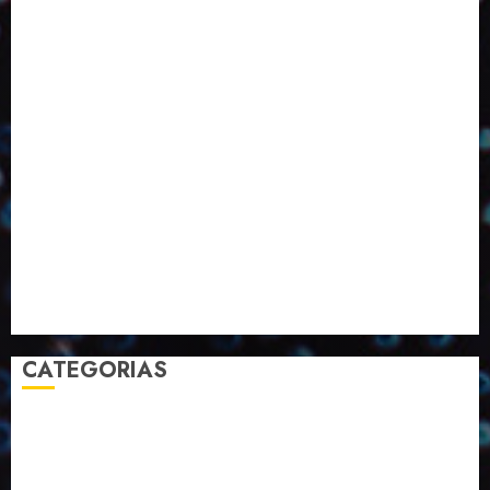
ED424
ED426
ED431
ED432
ED433
Eventos
Fevereiro
Fronteiras
Industria
Inovação
Janeiro
Julho
Junho
Marketing
Março
Notícias
Novembro
Outubro
Pesquisa
Premio
Reciclagem
Revista
Selecionado pelo Editor
Setembro
Sustentabilidade
Tecnologia
CATEGORIAS
2023
2024
2025
2026
Abril
Agosto
Bebidas
Competitividade
Conhecimento