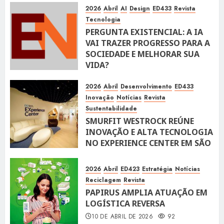
2026
Abril
AI
Design
ED433
Revista
Tecnologia
PERGUNTA EXISTENCIAL: A IA
VAI TRAZER PROGRESSO PARA A
SOCIEDADE E MELHORAR SUA
VIDA?
10 DE ABRIL DE 2026
100
2026
Abril
Desenvolvimento
ED433
Inovação
Notícias
Revista
Sustentabilidade
SMURFIT WESTROCK REÚNE
INOVAÇÃO E ALTA TECNOLOGIA
NO EXPERIENCE CENTER EM SÃO
PAULO
10 DE ABRIL DE 2026
119
2026
Abril
ED423
Estratégia
Notícias
Reciclagem
Revista
PAPIRUS AMPLIA ATUAÇÃO EM
LOGÍSTICA REVERSA
10 DE ABRIL DE 2026
92