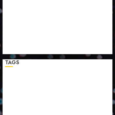
VIDA?
SMURFIT WESTROCK REÚNE INOVAÇÃO E ALTA
TECNOLOGIA NO EXPERIENCE CENTER EM SÃO
PAULO
PAPIRUS AMPLIA ATUAÇÃO EM LOGÍSTICA REVERSA
LINHA COCO MINUANO CHEGA AO MERCADO COM
NOVAS FÓRMULAS E NOVAS EMBALAGENS
A LINGUAGEM DA COR NA COMUNICAÇÃO
TAGS
2024
2025
2026
Abril
Agosto
Bebidas
Competitividade
Conhecimento
Desenvolvimento
Design
Dezembro
ED406
ED407
ED414
ED416
ED417
ED418
ED420
ED421