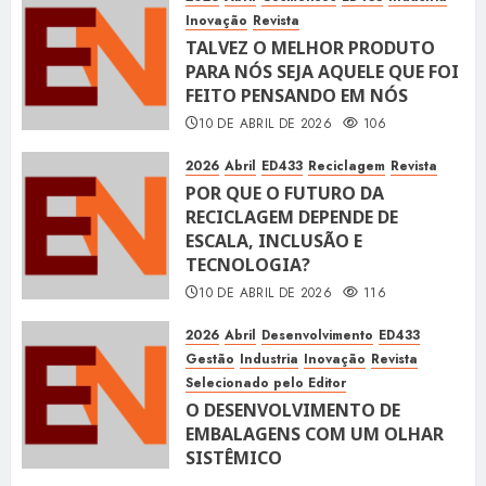
Inovação
Revista
TALVEZ O MELHOR PRODUTO
PARA NÓS SEJA AQUELE QUE FOI
FEITO PENSANDO EM NÓS
10 DE ABRIL DE 2026
106
2026
Abril
ED433
Reciclagem
Revista
POR QUE O FUTURO DA
RECICLAGEM DEPENDE DE
ESCALA, INCLUSÃO E
TECNOLOGIA?
10 DE ABRIL DE 2026
116
2026
Abril
Desenvolvimento
ED433
Gestão
Industria
Inovação
Revista
Selecionado pelo Editor
O DESENVOLVIMENTO DE
EMBALAGENS COM UM OLHAR
SISTÊMICO
10 DE ABRIL DE 2026
116