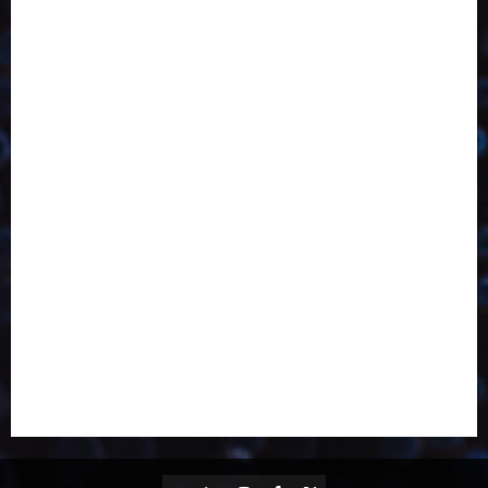
Desenvolvimento
Design
Dezembro
Economia Circular
ED406
ED407
ED413
ED414
ED415
ED416
ED417
ED418
ED421
ED423
ED424
ED425
Eventos
Fevereiro
Fronteiras
Industria
Inovação
Janeiro
Julho
Junho
Marketing
Março
Notícias
Novembro
Outubro
Pesquisa
Reciclagem
Revista
Selecionado pelo Editor
Setembro
Sustentabilidade
Tecnologia