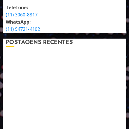
Telefone:
(11) 3060-8817
WhatsApp:
(11) 94721-4102
POSTAGENS RECENTES
A LINGUAGEM DE OUTRAS CORES
ESTRATÉGIA, EXECUÇÃO E PESSOAS: O TRIÂNGULO
DA PERFORMANCE SUSTENTÁVEL
TALVEZ O MELHOR PRODUTO PARA NÓS SEJA
AQUELE QUE FOI FEITO PENSANDO EM NÓS
POR QUE O FUTURO DA RECICLAGEM DEPENDE DE
ESCALA, INCLUSÃO E TECNOLOGIA?
O DESENVOLVIMENTO DE EMBALAGENS COM UM
OLHAR SISTÊMICO
PERGUNTA EXISTENCIAL: A IA VAI TRAZER
PROGRESSO PARA A SOCIEDADE E MELHORAR SUA