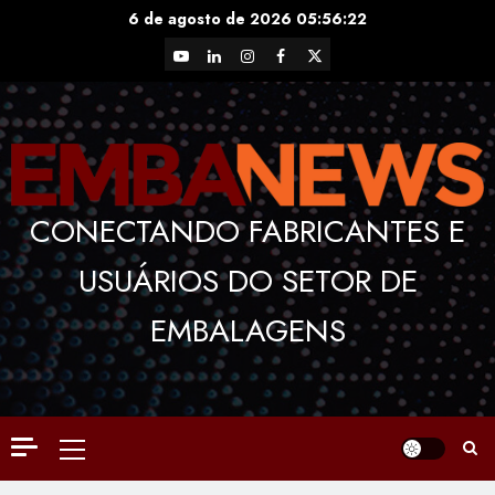
Skip
6 de agosto de 2026
05:56:22
to
YouTube
LinkedIn
Instagram
Facebook
X
content
CONECTANDO FABRICANTES E
USUÁRIOS DO SETOR DE
EMBALAGENS
Primary
Menu