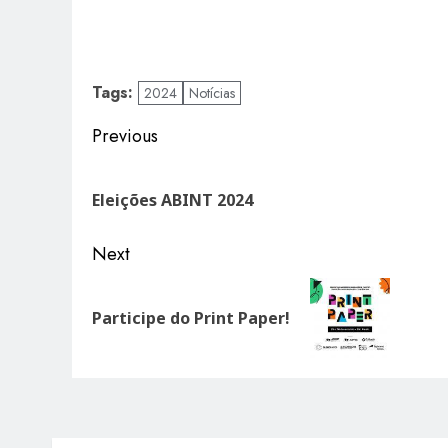
Tags:
2024
Notícias
Post
Previous
navigation
Previous
post:
Eleições ABINT 2024
Next
Next
post:
Participe do Print Paper!