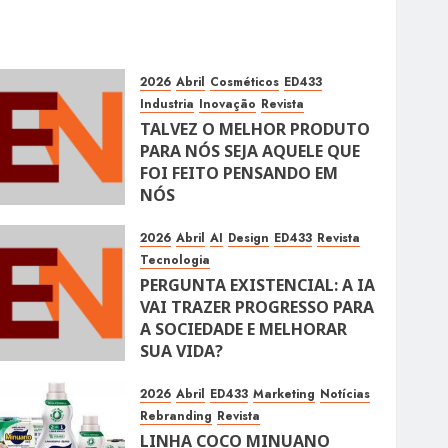
2026
Abril
Cosméticos
ED433
Industria
Inovação
Revista
TALVEZ O MELHOR PRODUTO
PARA NÓS SEJA AQUELE QUE
FOI FEITO PENSANDO EM
NÓS
10 DE ABRIL DE 2026
105
2026
Abril
AI
Design
ED433
Revista
Tecnologia
PERGUNTA EXISTENCIAL: A IA
VAI TRAZER PROGRESSO PARA
A SOCIEDADE E MELHORAR
SUA VIDA?
10 DE ABRIL DE 2026
100
2026
Abril
ED433
Marketing
Notícias
Rebranding
Revista
LINHA COCO MINUANO