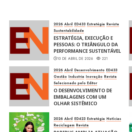
2026
Abril
ED433
Estratégia
Revista
Sustentabilidade
ESTRATÉGIA, EXECUÇÃO E
PESSOAS: O TRIÂNGULO DA
PERFORMANCE SUSTENTÁVEL
10 DE ABRIL DE 2026
221
2026
Abril
Desenvolvimento
ED433
Gestão
Industria
Inovação
Revista
Selecionado pelo Editor
O DESENVOLVIMENTO DE
EMBALAGENS COM UM
OLHAR SISTÊMICO
10 DE ABRIL DE 2026
115
2026
Abril
ED423
Estratégia
Notícias
Reciclagem
Revista