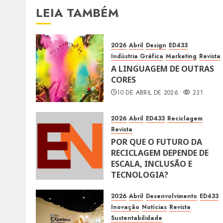
LEIA TAMBÉM
2026
Abril
Design
ED433
Indústria Gráfica
Marketing
Revista
A LINGUAGEM DE OUTRAS
CORES
10 DE ABRIL DE 2026
231
2026
Abril
ED433
Reciclagem
Revista
POR QUE O FUTURO DA
RECICLAGEM DEPENDE DE
ESCALA, INCLUSÃO E
TECNOLOGIA?
10 DE ABRIL DE 2026
115
2026
Abril
Desenvolvimento
ED433
Inovação
Notícias
Revista
Sustentabilidade