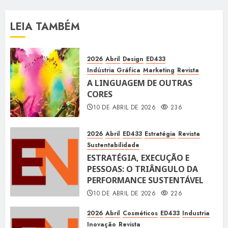
LEIA TAMBÉM
2026
Abril
Design
ED433
Indústria Gráfica
Marketing
Revista
A LINGUAGEM DE OUTRAS
CORES
10 DE ABRIL DE 2026
236
2026
Abril
ED433
Estratégia
Revista
Sustentabilidade
ESTRATÉGIA, EXECUÇÃO E
PESSOAS: O TRIÂNGULO DA
PERFORMANCE SUSTENTÁVEL
10 DE ABRIL DE 2026
226
2026
Abril
Cosméticos
ED433
Industria
Inovação
Revista