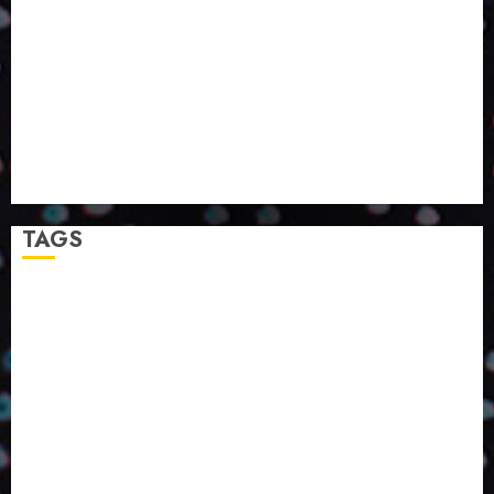
SMURFIT WESTROCK REÚNE INOVAÇÃO E ALTA
TECNOLOGIA NO EXPERIENCE CENTER EM SÃO
PAULO
PAPIRUS AMPLIA ATUAÇÃO EM LOGÍSTICA REVERSA
LINHA COCO MINUANO CHEGA AO MERCADO COM
NOVAS FÓRMULAS E NOVAS EMBALAGENS
A LINGUAGEM DA COR NA COMUNICAÇÃO
TAGS
2024
2025
2026
Abril
Agosto
Bebidas
Competitividade
Conhecimento
Desenvolvimento
Design
Dezembro
ED406
ED407
ED414
ED416
ED417
ED418
ED420
ED421
ED424
ED426
ED431
ED432
ED433