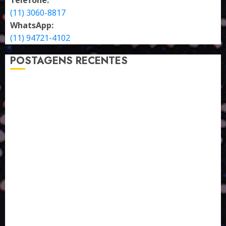
(11) 3060-8817
WhatsApp:
(11) 94721-4102
POSTAGENS RECENTES
A LINGUAGEM DE OUTRAS CORES
ESTRATÉGIA, EXECUÇÃO E PESSOAS: O TRIÂNGULO
DA PERFORMANCE SUSTENTÁVEL
TALVEZ O MELHOR PRODUTO PARA NÓS SEJA
AQUELE QUE FOI FEITO PENSANDO EM NÓS
POR QUE O FUTURO DA RECICLAGEM DEPENDE DE
ESCALA, INCLUSÃO E TECNOLOGIA?
O DESENVOLVIMENTO DE EMBALAGENS COM UM
OLHAR SISTÊMICO
PERGUNTA EXISTENCIAL: A IA VAI TRAZER
PROGRESSO PARA A SOCIEDADE E MELHORAR SUA
VIDA?