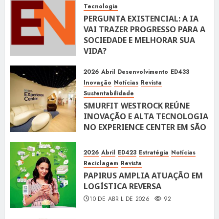
Tecnologia
PERGUNTA EXISTENCIAL: A IA
VAI TRAZER PROGRESSO PARA A
SOCIEDADE E MELHORAR SUA
VIDA?
10 DE ABRIL DE 2026
101
2026
Abril
Desenvolvimento
ED433
Inovação
Notícias
Revista
Sustentabilidade
SMURFIT WESTROCK REÚNE
INOVAÇÃO E ALTA TECNOLOGIA
NO EXPERIENCE CENTER EM SÃO
PAULO
10 DE ABRIL DE 2026
119
2026
Abril
ED423
Estratégia
Notícias
Reciclagem
Revista
PAPIRUS AMPLIA ATUAÇÃO EM
LOGÍSTICA REVERSA
10 DE ABRIL DE 2026
92