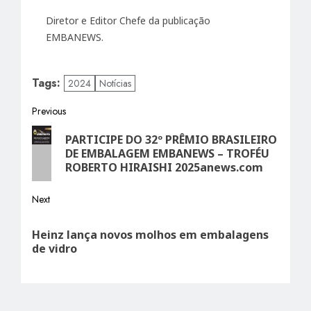
Diretor e Editor Chefe da publicação
EMBANEWS.
Tags:
2024
Notícias
Post
Previous
Previous
navigation
PARTICIPE DO 32º PRÊMIO BRASILEIRO
post:
DE EMBALAGEM EMBANEWS – TROFÉU
ROBERTO HIRAISHI 2025anews.com
Next
Next
Heinz lança novos molhos em embalagens
post:
de vidro