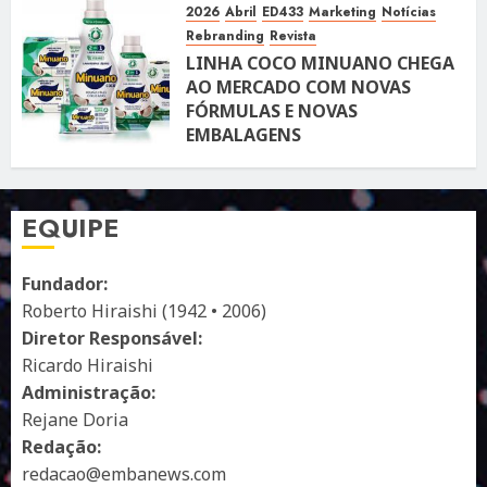
2026
Abril
ED433
Marketing
Notícias
Rebranding
Revista
LINHA COCO MINUANO CHEGA
AO MERCADO COM NOVAS
FÓRMULAS E NOVAS
EMBALAGENS
10 DE ABRIL DE 2026
122
EQUIPE
Fundador:
Roberto Hiraishi (1942 • 2006)
Diretor Responsável:
Ricardo Hiraishi
Administração:
Rejane Doria
Redação:
redacao@embanews.com