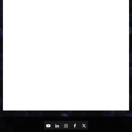
Desenvolvimento
Design
Dezembro
Economia Circular
ED406
ED407
ED413
ED414
ED415
ED416
ED417
ED418
ED421
ED423
ED424
ED425
Eventos
Fevereiro
Fronteiras
Industria
Inovação
Janeiro
Julho
Junho
Marketing
Março
Notícias
Novembro
Outubro
Pesquisa
Reciclagem
Revista
Selecionado pelo Editor
Setembro
Sustentabilidade
Tecnologia
YouTube
LinkedIn
Instagram
Facebook
X