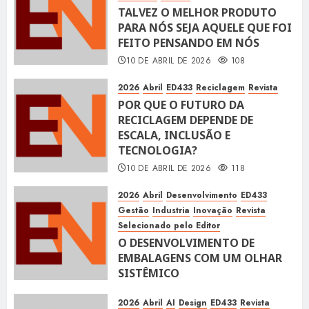
TALVEZ O MELHOR PRODUTO
PARA NÓS SEJA AQUELE QUE FOI
FEITO PENSANDO EM NÓS
10 DE ABRIL DE 2026
108
2026
Abril
ED433
Reciclagem
Revista
POR QUE O FUTURO DA
RECICLAGEM DEPENDE DE
ESCALA, INCLUSÃO E
TECNOLOGIA?
10 DE ABRIL DE 2026
118
2026
Abril
Desenvolvimento
ED433
Gestão
Industria
Inovação
Revista
Selecionado pelo Editor
O DESENVOLVIMENTO DE
EMBALAGENS COM UM OLHAR
SISTÊMICO
10 DE ABRIL DE 2026
116
2026
Abril
AI
Design
ED433
Revista