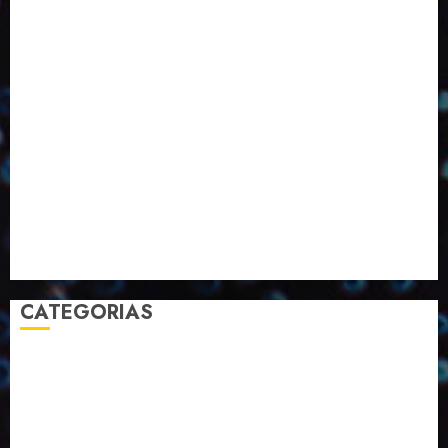
Eventos
Fevereiro
Fronteiras
Industria
Inovação
Janeiro
Julho
Junho
Marketing
Março
Notícias
Novembro
Outubro
Pesquisa
Premio
Reciclagem
Revista
Selecionado pelo Editor
Setembro
Sustentabilidade
Tecnologia
CATEGORIAS
2023
2024
2025
2026
Abril
Agosto
Bebidas
Competitividade
Conhecimento