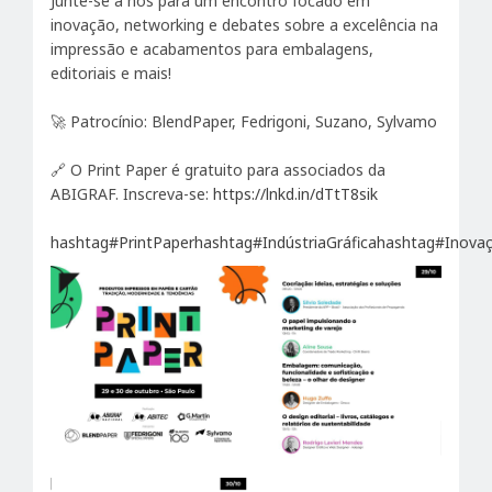
Junte-se a nós para um encontro focado em
inovação, networking e debates sobre a excelência na
impressão e acabamentos para embalagens,
editoriais e mais!
🚀 Patrocínio: BlendPaper, Fedrigoni, Suzano, Sylvamo
🔗 O Print Paper é gratuito para associados da
ABIGRAF. Inscreva-se:
https://lnkd.in/dTtT8sik
hashtag#PrintPaper
hashtag#IndústriaGráfica
hashtag#Inova