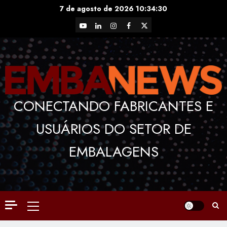
Skip
7 de agosto de 2026
10:34:30
to
YouTube
LinkedIn
Instagram
Facebook
X
content
CONECTANDO FABRICANTES E
USUÁRIOS DO SETOR DE
EMBALAGENS
Primary
Menu