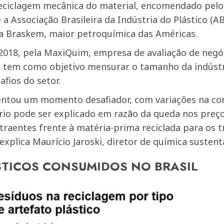
eciclagem mecânica do material, encomendado pelo
e a Associação Brasileira da Indústria do Plástico (
 a Braskem, maior petroquímica das Américas.
2018, pela MaxiQuim, empresa de avaliação de negó
e tem como objetivo mensurar o tamanho da indústria
fios do setor.
frentou um momento desafiador, com variações na c
rio pode ser explicado em razão da queda nos preç
traentes frente à matéria-prima reciclada para os 
explica Maurício Jaroski, diretor de química susten
STICOS CONSUMIDOS NO BRASIL