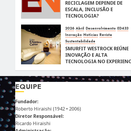
RECICLAGEM DEPENDE DE
ESCALA, INCLUSÃO E
TECNOLOGIA?
10 DE ABRIL DE 2026
116
2026
Abril
Desenvolvimento
ED433
Inovação
Notícias
Revista
Sustentabilidade
SMURFIT WESTROCK REÚNE
INOVAÇÃO E ALTA
TECNOLOGIA NO EXPERIENC
CENTER EM SÃO PAULO
10 DE ABRIL DE 2026
119
EQUIPE
Fundador:
Roberto Hiraishi (1942 • 2006)
Diretor Responsável:
Ricardo Hiraishi
Administração: