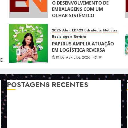
O DESENVOLVIMENTO DE
EMBALAGENS COM UM
OLHAR SISTÊMICO
10 DE ABRIL DE 2026
116
2026
Abril
ED423
Estratégia
Notícias
Reciclagem
Revista
PAPIRUS AMPLIA ATUAÇÃO
EM LOGÍSTICA REVERSA
10 DE ABRIL DE 2026
91
E
POSTAGENS RECENTES
A LINGUAGEM DE OUTRAS CORES
ESTRATÉGIA, EXECUÇÃO E PESSOAS: O TRIÂNGULO
DA PERFORMANCE SUSTENTÁVEL
TALVEZ O MELHOR PRODUTO PARA NÓS SEJA
AQUELE QUE FOI FEITO PENSANDO EM NÓS