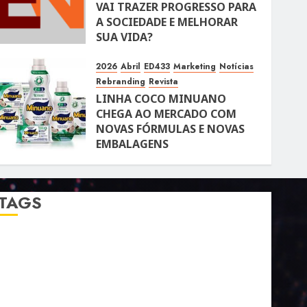
VAI TRAZER PROGRESSO PARA
A SOCIEDADE E MELHORAR
SUA VIDA?
10 DE ABRIL DE 2026
100
2026
Abril
ED433
Marketing
Notícias
Rebranding
Revista
LINHA COCO MINUANO
CHEGA AO MERCADO COM
NOVAS FÓRMULAS E NOVAS
EMBALAGENS
10 DE ABRIL DE 2026
122
TAGS
2024
2025
2026
Abril
Agosto
Bebidas
Competitividade
Conhecimento
Desenvolvimento
Design
Dezembro
ED406