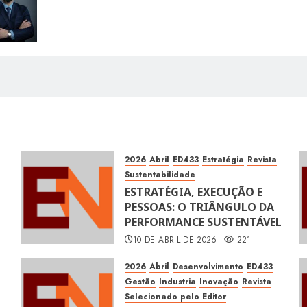
2026
Abril
ED433
Estratégia
Revista
Sustentabilidade
ESTRATÉGIA, EXECUÇÃO E
PESSOAS: O TRIÂNGULO DA
PERFORMANCE SUSTENTÁVEL
10 DE ABRIL DE 2026
221
2026
Abril
Desenvolvimento
ED433
Gestão
Industria
Inovação
Revista
Selecionado pelo Editor