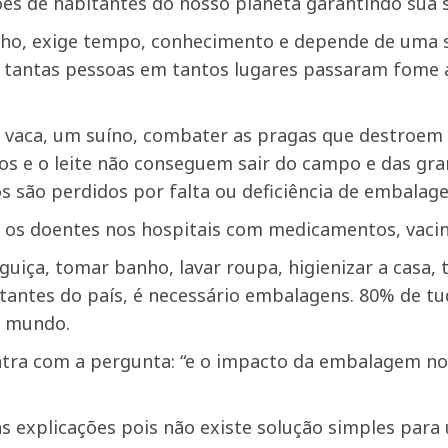
ões de habitantes do nosso planeta garantindo sua s
balho, exige tempo, conhecimento e depende de uma 
so, tantas pessoas em tantos lugares passaram fome
a vaca, um suíno, combater as pragas que destroem 
os e o leite não conseguem sair do campo e das gra
 são perdidos por falta ou deficiência de embalag
r os doentes nos hospitais com medicamentos, vac
nguiça, tomar banho, lavar roupa, higienizar a casa,
tantes do país, é necessário embalagens. 80% de 
o mundo.
tra com a pergunta: “e o impacto da embalagem no
s explicações pois não existe solução simples par