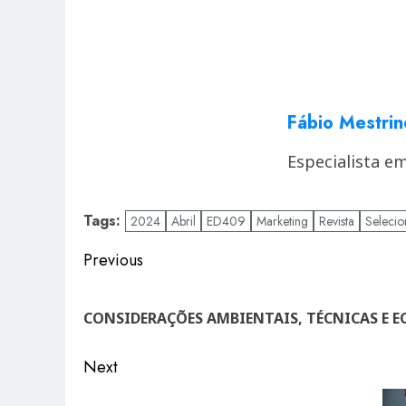
Fábio Mestrin
Especialista e
Tags:
2024
Abril
ED409
Marketing
Revista
Selecio
Post
Previous
navigation
Previous
post:
CONSIDERAÇÕES AMBIENTAIS, TÉCNICAS E 
Next
Next