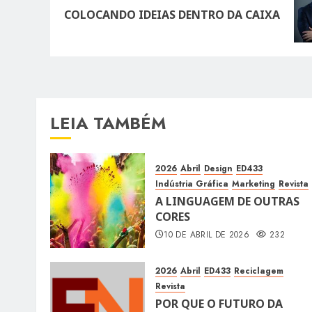
post:
COLOCANDO IDEIAS DENTRO DA CAIXA
LEIA TAMBÉM
2026
Abril
Design
ED433
Indústria Gráfica
Marketing
Revista
A LINGUAGEM DE OUTRAS
CORES
10 DE ABRIL DE 2026
232
2026
Abril
ED433
Reciclagem
Revista
POR QUE O FUTURO DA