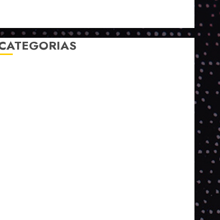
Setembro
Sustentabilidade
Tecnologia
CATEGORIAS
2023
2024
2025
2026
Abril
Agosto
Bebidas
Competitividade
Conhecimento
Desenvolvimento
Design
Dezembro
Economia Circular
ED406
ED407
ED413
ED414
ED415
ED416
ED417
ED418
ED421
ED423
ED424
ED425
Eventos
Fevereiro
Fronteiras
Industria
Inovação