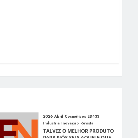
2026
Abril
Cosméticos
ED433
Industria
Inovação
Revista
TALVEZ O MELHOR PRODUTO
PARA NÓS SEJA AQUELE QUE