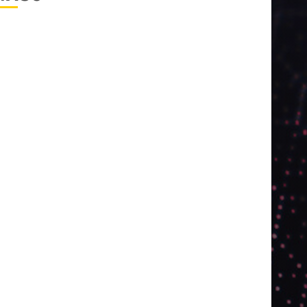
2024
2025
2026
Abril
Agosto
Bebidas
Competitividade
Conhecimento
Desenvolvimento
Design
Dezembro
ED406
ED407
ED414
ED416
ED417
ED418
ED420
ED421
ED424
ED426
ED431
ED432
ED433
Eventos
Fevereiro
Fronteiras
Industria
Inovação
Janeiro
Julho
Junho
Marketing
Março
Notícias
Novembro
Outubro
Pesquisa
Premio
Reciclagem
Revista
Selecionado pelo Editor