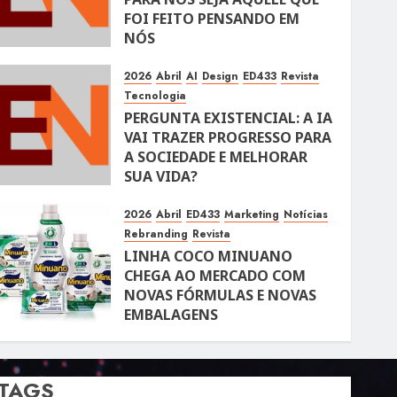
FOI FEITO PENSANDO EM
NÓS
10 DE ABRIL DE 2026
106
2026
Abril
AI
Design
ED433
Revista
Tecnologia
PERGUNTA EXISTENCIAL: A IA
VAI TRAZER PROGRESSO PARA
A SOCIEDADE E MELHORAR
SUA VIDA?
10 DE ABRIL DE 2026
100
2026
Abril
ED433
Marketing
Notícias
Rebranding
Revista
LINHA COCO MINUANO
CHEGA AO MERCADO COM
NOVAS FÓRMULAS E NOVAS
EMBALAGENS
10 DE ABRIL DE 2026
122
TAGS