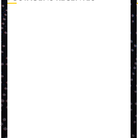
A LINGUAGEM DE OUTRAS CORES
ESTRATÉGIA, EXECUÇÃO E PESSOAS: O TRIÂNGULO
DA PERFORMANCE SUSTENTÁVEL
TALVEZ O MELHOR PRODUTO PARA NÓS SEJA
AQUELE QUE FOI FEITO PENSANDO EM NÓS
POR QUE O FUTURO DA RECICLAGEM DEPENDE DE
ESCALA, INCLUSÃO E TECNOLOGIA?
O DESENVOLVIMENTO DE EMBALAGENS COM UM
OLHAR SISTÊMICO
PERGUNTA EXISTENCIAL: A IA VAI TRAZER
PROGRESSO PARA A SOCIEDADE E MELHORAR SUA
VIDA?
SMURFIT WESTROCK REÚNE INOVAÇÃO E ALTA
TECNOLOGIA NO EXPERIENCE CENTER EM SÃO
PAULO
s
PAPIRUS AMPLIA ATUAÇÃO EM LOGÍSTICA REVERSA
LINHA COCO MINUANO CHEGA AO MERCADO COM