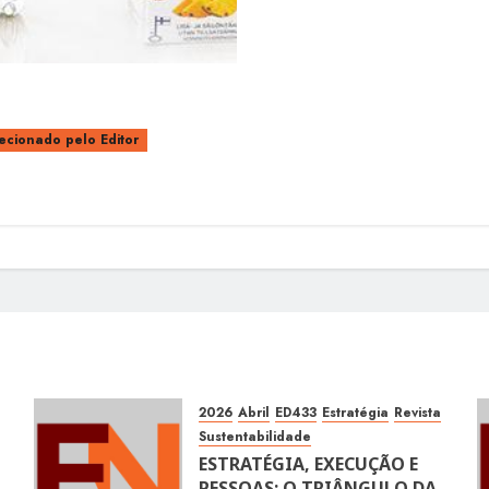
ecionado pelo Editor
2026
Abril
ED433
Estratégia
Revista
Sustentabilidade
ESTRATÉGIA, EXECUÇÃO E
PESSOAS: O TRIÂNGULO DA