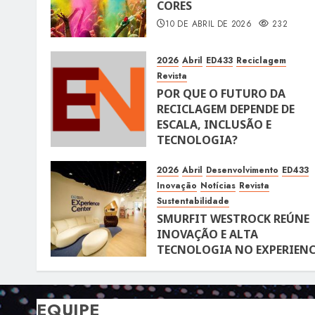
CORES
10 DE ABRIL DE 2026
232
2026
Abril
ED433
Reciclagem
Revista
POR QUE O FUTURO DA
RECICLAGEM DEPENDE DE
ESCALA, INCLUSÃO E
TECNOLOGIA?
10 DE ABRIL DE 2026
116
2026
Abril
Desenvolvimento
ED433
Inovação
Notícias
Revista
Sustentabilidade
SMURFIT WESTROCK REÚNE
INOVAÇÃO E ALTA
TECNOLOGIA NO EXPERIENC
CENTER EM SÃO PAULO
10 DE ABRIL DE 2026
119
EQUIPE