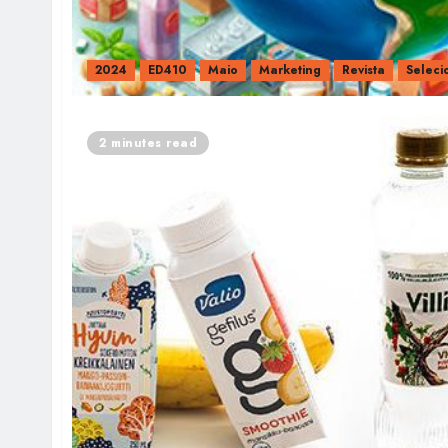
2024
ED410
Maio
Marketing
Revista
Seleci
2 minutes read