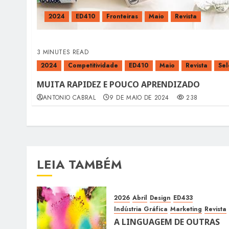
2024
ED410
Fronteiras
Maio
Revista
3 MINUTES READ
2024
Competitividade
ED410
Maio
Revista
Sel
MUITA RAPIDEZ E POUCO APRENDIZADO
ANTONIO CABRAL
9 DE MAIO DE 2024
238
LEIA TAMBÉM
2026
Abril
Design
ED433
Indústria Gráfica
Marketing
Revista
A LINGUAGEM DE OUTRAS