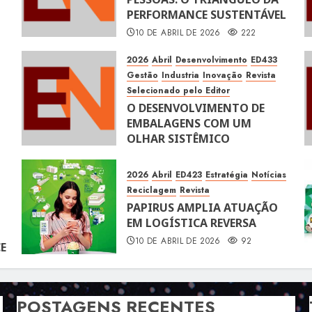
PERFORMANCE SUSTENTÁVEL
10 DE ABRIL DE 2026
222
2026
Abril
Desenvolvimento
ED433
Gestão
Industria
Inovação
Revista
Selecionado pelo Editor
O DESENVOLVIMENTO DE
EMBALAGENS COM UM
OLHAR SISTÊMICO
10 DE ABRIL DE 2026
116
2026
Abril
ED423
Estratégia
Notícias
Reciclagem
Revista
PAPIRUS AMPLIA ATUAÇÃO
EM LOGÍSTICA REVERSA
10 DE ABRIL DE 2026
92
E
POSTAGENS RECENTES