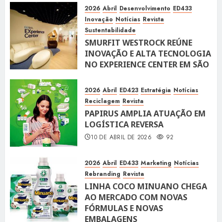
2026
Abril
Desenvolvimento
ED433
Inovação
Notícias
Revista
Sustentabilidade
SMURFIT WESTROCK REÚNE
INOVAÇÃO E ALTA TECNOLOGIA
NO EXPERIENCE CENTER EM SÃO
PAULO
10 DE ABRIL DE 2026
119
2026
Abril
ED423
Estratégia
Notícias
Reciclagem
Revista
PAPIRUS AMPLIA ATUAÇÃO EM
LOGÍSTICA REVERSA
10 DE ABRIL DE 2026
92
2026
Abril
ED433
Marketing
Notícias
Rebranding
Revista
LINHA COCO MINUANO CHEGA
AO MERCADO COM NOVAS
FÓRMULAS E NOVAS
EMBALAGENS