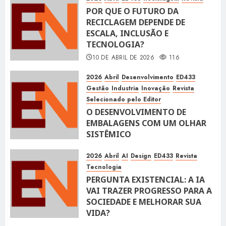
POR QUE O FUTURO DA
RECICLAGEM DEPENDE DE
ESCALA, INCLUSÃO E
TECNOLOGIA?
10 DE ABRIL DE 2026
116
2026
Abril
Desenvolvimento
ED433
Gestão
Industria
Inovação
Revista
Selecionado pelo Editor
O DESENVOLVIMENTO DE
EMBALAGENS COM UM OLHAR
SISTÊMICO
10 DE ABRIL DE 2026
116
2026
Abril
AI
Design
ED433
Revista
Tecnologia
PERGUNTA EXISTENCIAL: A IA
VAI TRAZER PROGRESSO PARA A
SOCIEDADE E MELHORAR SUA
VIDA?
10 DE ABRIL DE 2026
100