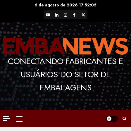
Skip
6 de agosto de 2026
17:52:06
to
YouTube
LinkedIn
Instagram
Facebook
X
content
CONECTANDO FABRICANTES E
USUÁRIOS DO SETOR DE
EMBALAGENS
Primary
Menu