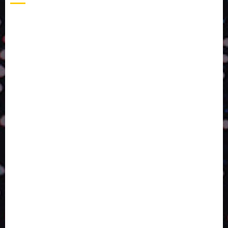
A LINGUAGEM DE OUTRAS CORES
ESTRATÉGIA, EXECUÇÃO E PESSOAS: O TRIÂNGULO
DA PERFORMANCE SUSTENTÁVEL
TALVEZ O MELHOR PRODUTO PARA NÓS SEJA
AQUELE QUE FOI FEITO PENSANDO EM NÓS
POR QUE O FUTURO DA RECICLAGEM DEPENDE DE
ESCALA, INCLUSÃO E TECNOLOGIA?
O DESENVOLVIMENTO DE EMBALAGENS COM UM
OLHAR SISTÊMICO
PERGUNTA EXISTENCIAL: A IA VAI TRAZER
PROGRESSO PARA A SOCIEDADE E MELHORAR SUA
VIDA?
SMURFIT WESTROCK REÚNE INOVAÇÃO E ALTA
TECNOLOGIA NO EXPERIENCE CENTER EM SÃO
PAULO
PAPIRUS AMPLIA ATUAÇÃO EM LOGÍSTICA REVERSA
LINHA COCO MINUANO CHEGA AO MERCADO COM