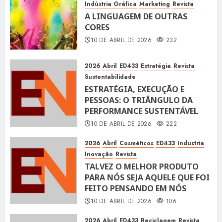
Indústria Gráfica
Marketing
Revista
A LINGUAGEM DE OUTRAS
CORES
10 DE ABRIL DE 2026
232
2026
Abril
ED433
Estratégia
Revista
Sustentabilidade
ESTRATÉGIA, EXECUÇÃO E
PESSOAS: O TRIÂNGULO DA
PERFORMANCE SUSTENTÁVEL
10 DE ABRIL DE 2026
222
2026
Abril
Cosméticos
ED433
Industria
Inovação
Revista
TALVEZ O MELHOR PRODUTO
PARA NÓS SEJA AQUELE QUE FOI
FEITO PENSANDO EM NÓS
10 DE ABRIL DE 2026
106
2026
Abril
ED433
Reciclagem
Revista