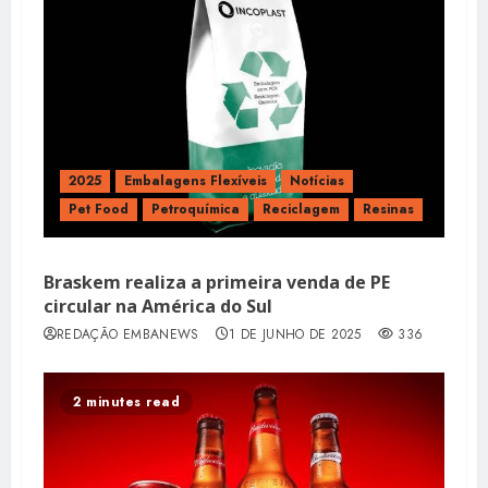
2025
Embalagens Flexíveis
Notícias
Pet Food
Petroquímica
Reciclagem
Resinas
Braskem realiza a primeira venda de PE
circular na América do Sul
REDAÇÃO EMBANEWS
1 DE JUNHO DE 2025
336
2 minutes read