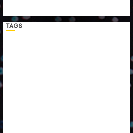
NOVAS FÓRMULAS E NOVAS EMBALAGENS
A LINGUAGEM DA COR NA COMUNICAÇÃO
TAGS
2024
2025
2026
Abril
Agosto
Bebidas
Competitividade
Conhecimento
Desenvolvimento
Design
Dezembro
ED406
ED407
ED414
ED416
ED417
ED418
ED420
ED421
ED424
ED426
ED431
ED432
ED433
Eventos
Fevereiro
Fronteiras
Industria
Inovação
Janeiro
Julho
Junho
Marketing
Março
Notícias
Novembro
Outubro