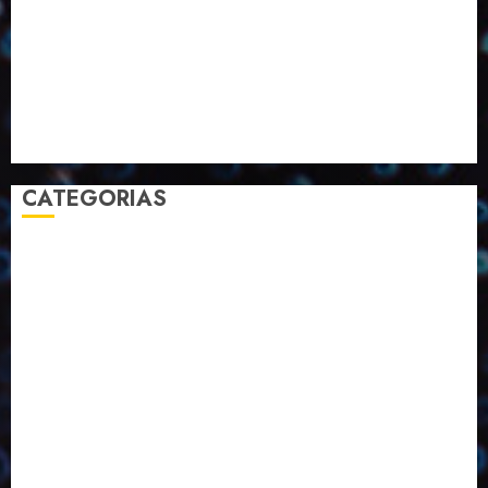
Pesquisa
Premio
Reciclagem
Revista
Selecionado pelo Editor
Setembro
Sustentabilidade
Tecnologia
CATEGORIAS
2023
2024
2025
2026
Abril
Agosto
Bebidas
Competitividade
Conhecimento
Desenvolvimento
Design
Dezembro
Economia Circular
ED406
ED407
ED413
ED414
ED415
ED416
ED417
ED418