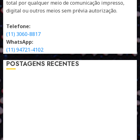
total por qualquer meio de comunicação impresso,
digital ou outros meios sem prévia autorização.
Telefone:
(11) 3060-8817
WhatsApp:
(11) 94721-4102
POSTAGENS RECENTES
A LINGUAGEM DE OUTRAS CORES
ESTRATÉGIA, EXECUÇÃO E PESSOAS: O TRIÂNGULO
DA PERFORMANCE SUSTENTÁVEL
TALVEZ O MELHOR PRODUTO PARA NÓS SEJA
AQUELE QUE FOI FEITO PENSANDO EM NÓS
POR QUE O FUTURO DA RECICLAGEM DEPENDE DE
ESCALA, INCLUSÃO E TECNOLOGIA?
O DESENVOLVIMENTO DE EMBALAGENS COM UM