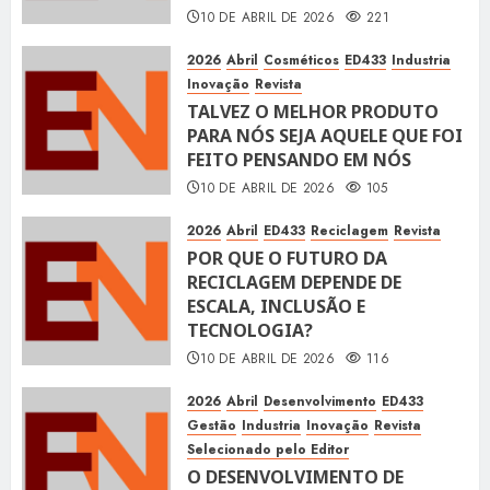
10 DE ABRIL DE 2026
221
2026
Abril
Cosméticos
ED433
Industria
Inovação
Revista
TALVEZ O MELHOR PRODUTO
PARA NÓS SEJA AQUELE QUE FOI
FEITO PENSANDO EM NÓS
10 DE ABRIL DE 2026
105
2026
Abril
ED433
Reciclagem
Revista
POR QUE O FUTURO DA
RECICLAGEM DEPENDE DE
ESCALA, INCLUSÃO E
TECNOLOGIA?
10 DE ABRIL DE 2026
116
2026
Abril
Desenvolvimento
ED433
Gestão
Industria
Inovação
Revista
Selecionado pelo Editor
O DESENVOLVIMENTO DE