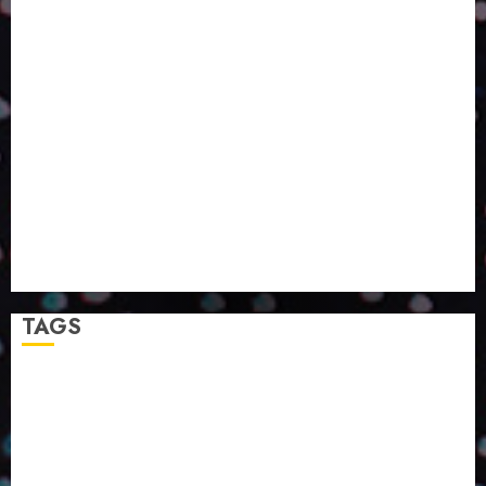
OLHAR SISTÊMICO
PERGUNTA EXISTENCIAL: A IA VAI TRAZER
PROGRESSO PARA A SOCIEDADE E MELHORAR SUA
VIDA?
SMURFIT WESTROCK REÚNE INOVAÇÃO E ALTA
TECNOLOGIA NO EXPERIENCE CENTER EM SÃO
PAULO
PAPIRUS AMPLIA ATUAÇÃO EM LOGÍSTICA REVERSA
LINHA COCO MINUANO CHEGA AO MERCADO COM
NOVAS FÓRMULAS E NOVAS EMBALAGENS
A LINGUAGEM DA COR NA COMUNICAÇÃO
TAGS
2024
2025
2026
Abril
Agosto
Bebidas
Competitividade
Conhecimento
Desenvolvimento
Design
Dezembro
ED406
ED407
ED414