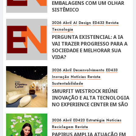
EMBALAGENS COM UM OLHAR
SISTÊMICO
10 DE ABRIL DE 2026
116
2026
Abril
AI
Design
ED433
Revista
Tecnologia
PERGUNTA EXISTENCIAL: A IA
VAI TRAZER PROGRESSO PARA A
SOCIEDADE E MELHORAR SUA
VIDA?
10 DE ABRIL DE 2026
100
2026
Abril
Desenvolvimento
ED433
Inovação
Notícias
Revista
Sustentabilidade
SMURFIT WESTROCK REÚNE
INOVAÇÃO E ALTA TECNOLOGIA
NO EXPERIENCE CENTER EM SÃO
PAULO
10 DE ABRIL DE 2026
118
2026
Abril
ED423
Estratégia
Notícias
Reciclagem
Revista
PAPIRUS AMPLIA ATUAÇÃO EM