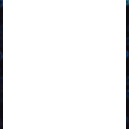
2023
2024
2025
2026
Abril
Agosto
Bebidas
Competitividade
Conhecimento
Desenvolvimento
Design
Dezembro
Economia Circular
ED406
ED407
ED413
ED414
ED415
ED416
ED417
ED418
ED421
ED423
ED424
ED425
Eventos
Fevereiro
Fronteiras
Industria
Inovação
Janeiro
Julho
Junho
Marketing
Março
Notícias
Novembro
Outubro
Pesquisa
Reciclagem
Revista
Selecionado pelo Editor
Setembro
Sustentabilidade
Tecnologia