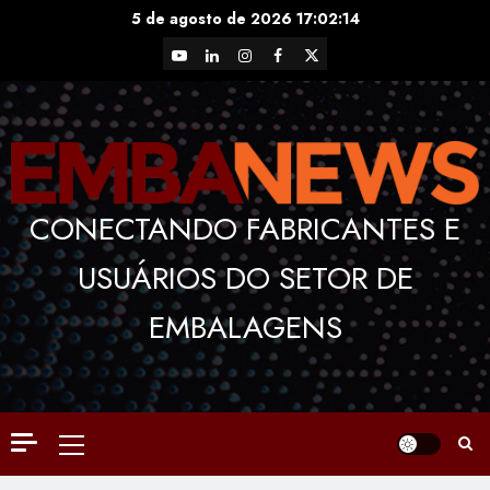
Skip
5 de agosto de 2026
17:02:14
to
YouTube
LinkedIn
Instagram
Facebook
X
content
CONECTANDO FABRICANTES E
USUÁRIOS DO SETOR DE
EMBALAGENS
Primary
Menu