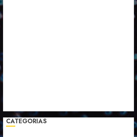
ED416
ED417
ED418
ED420
ED421
ED424
ED426
ED431
ED432
ED433
Eventos
Fevereiro
Fronteiras
Industria
Inovação
Janeiro
Julho
Junho
Marketing
Março
Notícias
Novembro
Outubro
Pesquisa
Premio
Reciclagem
Revista
Selecionado pelo Editor
Setembro
Sustentabilidade
Tecnologia
CATEGORIAS