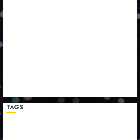
O DESENVOLVIMENTO DE EMBALAGENS COM UM
OLHAR SISTÊMICO
PERGUNTA EXISTENCIAL: A IA VAI TRAZER
PROGRESSO PARA A SOCIEDADE E MELHORAR SUA
VIDA?
SMURFIT WESTROCK REÚNE INOVAÇÃO E ALTA
TECNOLOGIA NO EXPERIENCE CENTER EM SÃO
PAULO
PAPIRUS AMPLIA ATUAÇÃO EM LOGÍSTICA REVERSA
LINHA COCO MINUANO CHEGA AO MERCADO COM
NOVAS FÓRMULAS E NOVAS EMBALAGENS
A LINGUAGEM DA COR NA COMUNICAÇÃO
TAGS
2024
2025
2026
Abril
Agosto
Bebidas
Competitividade
Conhecimento
Desenvolvimento