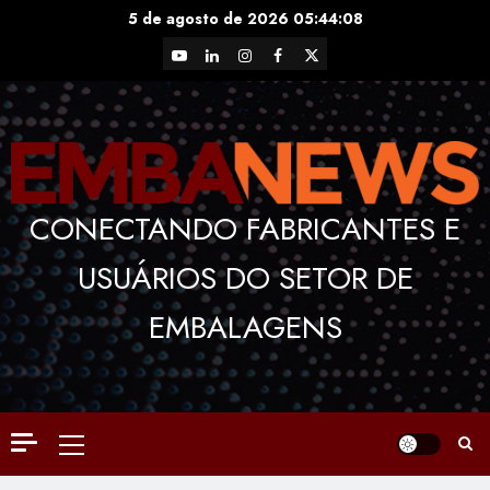
Skip
5 de agosto de 2026
05:44:08
to
YouTube
LinkedIn
Instagram
Facebook
X
content
CONECTANDO FABRICANTES E
USUÁRIOS DO SETOR DE
EMBALAGENS
Primary
Menu