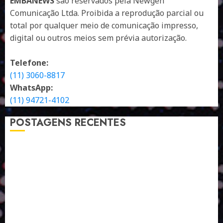
EMBANEWS
são reservados pela Newgen
Comunicação Ltda. Proibida a reprodução parcial ou
total por qualquer meio de comunicação impresso,
digital ou outros meios sem prévia autorização.
Telefone:
(11) 3060-8817
WhatsApp:
(11) 94721-4102
POSTAGENS RECENTES
A LINGUAGEM DE OUTRAS CORES
ESTRATÉGIA, EXECUÇÃO E PESSOAS: O TRIÂNGULO
DA PERFORMANCE SUSTENTÁVEL
TALVEZ O MELHOR PRODUTO PARA NÓS SEJA
AQUELE QUE FOI FEITO PENSANDO EM NÓS
POR QUE O FUTURO DA RECICLAGEM DEPENDE DE
ESCALA, INCLUSÃO E TECNOLOGIA?