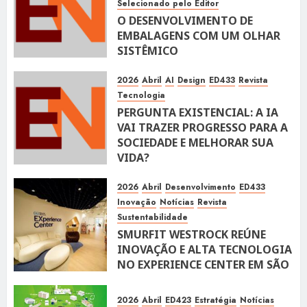
Selecionado pelo Editor
O DESENVOLVIMENTO DE
EMBALAGENS COM UM OLHAR
SISTÊMICO
10 DE ABRIL DE 2026
116
2026
Abril
AI
Design
ED433
Revista
Tecnologia
PERGUNTA EXISTENCIAL: A IA
VAI TRAZER PROGRESSO PARA A
SOCIEDADE E MELHORAR SUA
VIDA?
10 DE ABRIL DE 2026
100
2026
Abril
Desenvolvimento
ED433
Inovação
Notícias
Revista
Sustentabilidade
SMURFIT WESTROCK REÚNE
INOVAÇÃO E ALTA TECNOLOGIA
NO EXPERIENCE CENTER EM SÃO
PAULO
10 DE ABRIL DE 2026
118
2026
Abril
ED423
Estratégia
Notícias