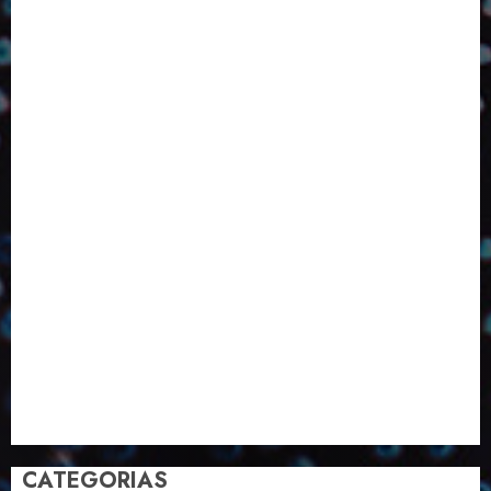
Design
Dezembro
ED406
ED407
ED414
ED416
ED417
ED418
ED420
ED421
ED424
ED426
ED431
ED432
ED433
Eventos
Fevereiro
Fronteiras
Industria
Inovação
Janeiro
Julho
Junho
Marketing
Março
Notícias
Novembro
Outubro
Pesquisa
Premio
Reciclagem
Revista
Selecionado pelo Editor
Setembro
Sustentabilidade
Tecnologia
CATEGORIAS