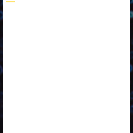
2023
2024
2025
2026
Abril
Agosto
Bebidas
Competitividade
Conhecimento
Desenvolvimento
Design
Dezembro
Economia Circular
ED406
ED407
ED413
ED414
ED415
ED416
ED417
ED418
ED421
ED423
ED424
ED425
Eventos
Fevereiro
Fronteiras
Industria
Inovação
Janeiro
Julho
Junho
Marketing
Março
Notícias
Novembro
Outubro
Pesquisa
Reciclagem
Revista
Selecionado pelo Editor