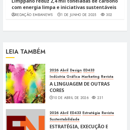
Limppano reduz 2,4 mil toneladas de carbono
com energia limpa e iniciativas sustentáveis
REDAÇÃO EMBANEWS
1 DE JUNHO DE 2025
302
LEIA TAMBÉM
2026
Abril
Design
ED433
Indústria Gráfica
Marketing
Revista
A LINGUAGEM DE OUTRAS
CORES
10 DE ABRIL DE 2026
231
2026
Abril
ED433
Estratégia
Revista
Sustentabilidade
ESTRATÉGIA, EXECUÇÃO E