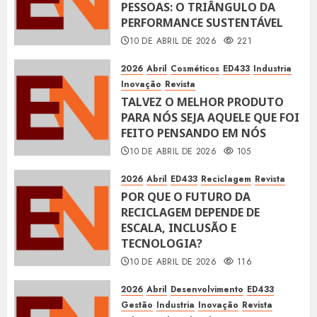
PESSOAS: O TRIÂNGULO DA
PERFORMANCE SUSTENTÁVEL
10 DE ABRIL DE 2026
221
2026
Abril
Cosméticos
ED433
Industria
Inovação
Revista
TALVEZ O MELHOR PRODUTO
PARA NÓS SEJA AQUELE QUE FOI
FEITO PENSANDO EM NÓS
10 DE ABRIL DE 2026
105
2026
Abril
ED433
Reciclagem
Revista
POR QUE O FUTURO DA
RECICLAGEM DEPENDE DE
ESCALA, INCLUSÃO E
TECNOLOGIA?
10 DE ABRIL DE 2026
116
2026
Abril
Desenvolvimento
ED433
Gestão
Industria
Inovação
Revista